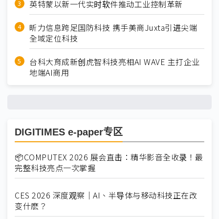
英特蒙以新一代实时软件推动工业控制革新
昕力信息跨足国防科技 携手美商Juxta引进尖端
全域定位科技
台科大育成新创虎智科技亮相AI WAVE 主打企业
地端AI商用
DIGITIMES e-paper专区
📦COMPUTEX 2026 展会直击：精华影音全收录！最
完整科技亮点一次掌握
CES 2026 深度观察｜AI、半导体与移动科技正在改
变什麽？