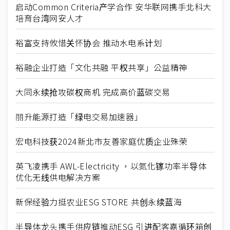
启动Common Criteria产学合作 安华联网携手北科大
培育台湾网安人才
裕富支持攸惜关怀协会 推动水电系计划
裕融企业打造「文化共融 平权共享」公益精神
大同永续抢攻碳权商机 完成高价蓝碳交易
丽升能源打造「绿电交易加速器」
宏电科技获2024新北市友善家庭优质企业殊荣
英飞凌携手 AWL-Electricity ，以氮化镓功率半导体
优化无线供电解决方案
新保经验力挺农业ESG STORE 共创永续蓝海
半导体龙头携手供应链推动ESG 引进配客嘉循环箱创