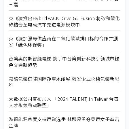
三赢
英飞凌推出HybridPACK Drive G2 Fusion 将矽和碳化
矽结合至电动汽车先进电源模块中
英飞凌加强与供应商在二氧化碳减排目标的合作并颁
发「绿色环保奖」
台湾奥的斯智能电梯 携手中台湾创新科技引领城市绿
色交通新趋势
减碳包装进驻国际净零永续展 激发企业永续包装新思
维
大数据公司宣布加入 「2024 TALENT, in Taiwan台湾
人才永续移动联盟」
泓德能源首度支持运动选手 林郁婷勇夺奥运女子拳击
金牌