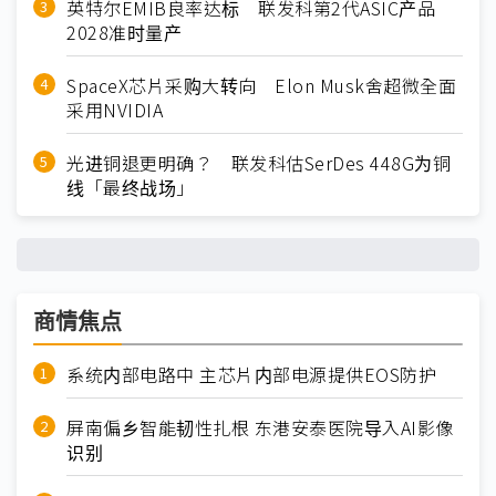
英特尔EMIB良率达标 联发科第2代ASIC产品
2028准时量产
SpaceX芯片采购大转向 Elon Musk舍超微全面
采用NVIDIA
光进铜退更明确？ 联发科估SerDes 448G为铜
线「最终战场」
商情焦点
系统内部电路中 主芯片内部电源提供EOS防护
屏南偏乡智能韧性扎根 东港安泰医院导入AI影像
识别