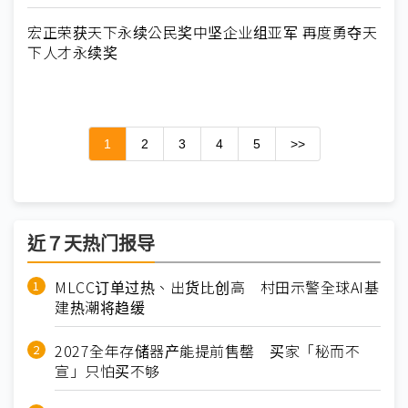
宏正荣获天下永续公民奖中坚企业组亚军 再度勇夺天
下人才永续奖
1
2
3
4
5
>>
近７天热门报导
MLCC订单过热、出货比创高 村田示警全球AI基
建热潮将趋缓
2027全年存储器产能提前售罄 买家「秘而不
宣」只怕买不够