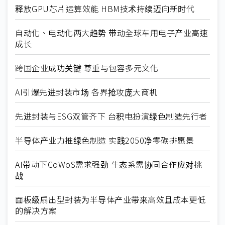
释放GPU芯片运算效能 HBM技术持续迈向新时代
自动化、电动化两大趋势 带动全球车用电子产业高速
成长
跨国企业成功关键 尊重与包容多元文化
AI引爆先进封装市场 各界抢攻庞大商机
先进封装与ESG双管齐下 台积电扮演绿色制造先行者
半导体产业力推绿色制造 实践2050净零碳排愿景
AI带动下CoWoS需求强劲 生态系需协同合作应对挑
战
面板级扇出型封装为半导体产业带来高效且成本更低
的解决方案