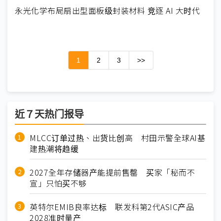
永光化学布局扇出型面板级封装材料 竞逐 AI 大时代
1
2
3
>>
近７天热门报导
MLCC订单过热、出货比创高 村田示警全球AI基
建热潮将趋缓
2027全年存储器产能提前售罄 买家「秘而不
宣」只怕买不够
英特尔EMIB良率达标 联发科第2代ASIC产品
2028准时量产