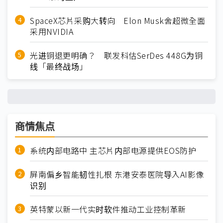
SpaceX芯片采购大转向 Elon Musk舍超微全面
采用NVIDIA
光进铜退更明确？ 联发科估SerDes 448G为铜
线「最终战场」
商情焦点
系统内部电路中 主芯片内部电源提供EOS防护
屏南偏乡智能韧性扎根 东港安泰医院导入AI影像
识别
英特蒙以新一代实时软件推动工业控制革新