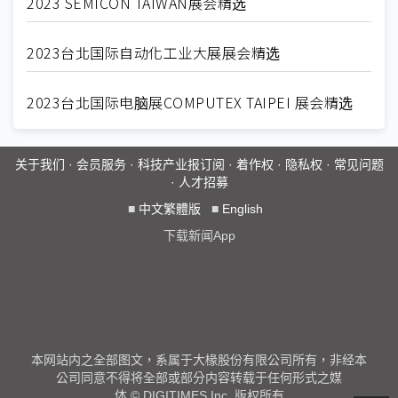
2023 SEMICON TAIWAN展会精选
2023台北国际自动化工业大展展会精选
2023台北国际电脑展COMPUTEX TAIPEI 展会精选
关于我们
·
会员服务
·
科技产业报订阅
·
着作权
·
隐私权
·
常见问题
·
人才招募
■
中文繁體版
■
English
下载新闻App
本网站内之全部图文，系属于大椽股份有限公司所有，非经本
公司同意不得将全部或部分内容转载于任何形式之媒
体 © DIGITIMES Inc. 版权所有