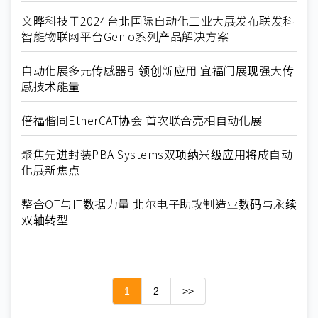
文晔科技于2024台北国际自动化工业大展发布联发科
智能物联网平台Genio系列产品解决方案
自动化展多元传感器引领创新应用 宜福门展现强大传
感技术能量
倍福偕同EtherCAT协会 首次联合亮相自动化展
聚焦先进封装PBA Systems双项纳米级应用将成自动
化展新焦点
整合OT与IT数据力量 北尔电子助攻制造业数码与永续
双轴转型
1
2
>>