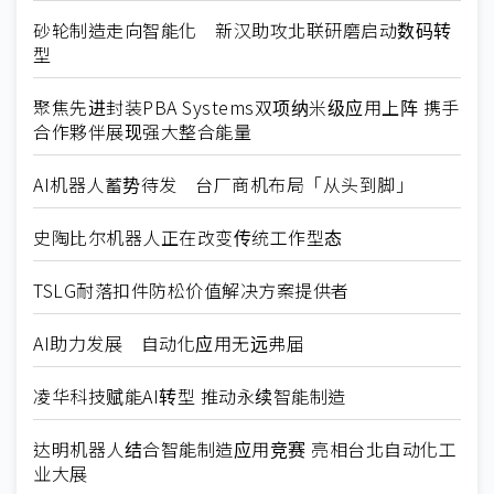
砂轮制造走向智能化 新汉助攻北联研磨启动数码转
型
聚焦先进封装PBA Systems双项纳米级应用上阵 携手
合作夥伴展现强大整合能量
AI机器人蓄势待发 台厂商机布局「从头到脚」
史陶比尔机器人正在改变传统工作型态
TSLG耐落扣件防松价值解决方案提供者
AI助力发展 自动化应用无远弗届
凌华科技赋能AI转型 推动永续智能制造
达明机器人结合智能制造应用竞赛 亮相台北自动化工
业大展