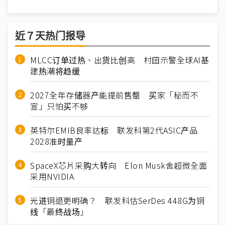
近７天热门报导
MLCC订单过热、出货比创高 村田示警全球AI基
建热潮将趋缓
2027全年存储器产能提前售罄 买家「秘而不
宣」只怕买不够
英特尔EMIB良率达标 联发科第2代ASIC产品
2028准时量产
SpaceX芯片采购大转向 Elon Musk舍超微全面
采用NVIDIA
光进铜退更明确？ 联发科估SerDes 448G为铜
线「最终战场」