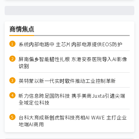
商情焦点
系统内部电路中 主芯片内部电源提供EOS防护
屏南偏乡智能韧性扎根 东港安泰医院导入AI影像
识别
英特蒙以新一代实时软件推动工业控制革新
昕力信息跨足国防科技 携手美商Juxta引进尖端
全域定位科技
台科大育成新创虎智科技亮相AI WAVE 主打企业
地端AI商用