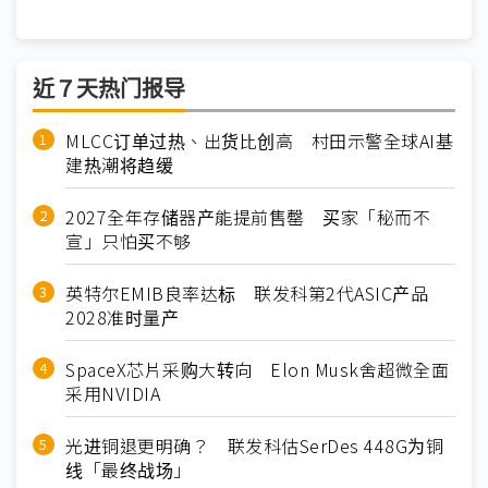
近７天热门报导
MLCC订单过热、出货比创高 村田示警全球AI基
建热潮将趋缓
2027全年存储器产能提前售罄 买家「秘而不
宣」只怕买不够
英特尔EMIB良率达标 联发科第2代ASIC产品
2028准时量产
SpaceX芯片采购大转向 Elon Musk舍超微全面
采用NVIDIA
光进铜退更明确？ 联发科估SerDes 448G为铜
线「最终战场」