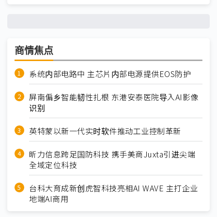
商情焦点
系统内部电路中 主芯片内部电源提供EOS防护
屏南偏乡智能韧性扎根 东港安泰医院导入AI影像
识别
英特蒙以新一代实时软件推动工业控制革新
昕力信息跨足国防科技 携手美商Juxta引进尖端
全域定位科技
台科大育成新创虎智科技亮相AI WAVE 主打企业
地端AI商用