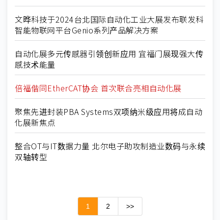
文晔科技于2024台北国际自动化工业大展发布联发科
智能物联网平台Genio系列产品解决方案
自动化展多元传感器引领创新应用 宜福门展现强大传
感技术能量
倍福偕同EtherCAT协会 首次联合亮相自动化展
聚焦先进封装PBA Systems双项纳米级应用将成自动
化展新焦点
整合OT与IT数据力量 北尔电子助攻制造业数码与永续
双轴转型
1
2
>>