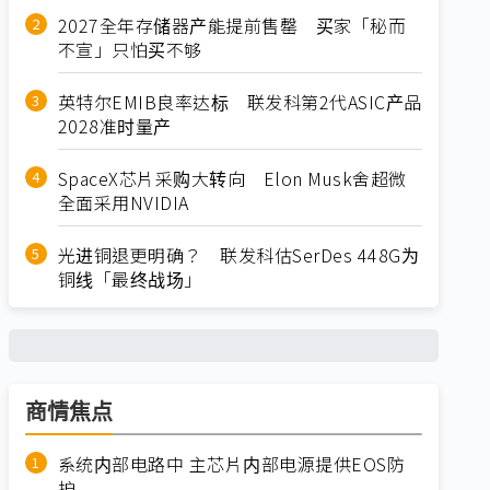
2027全年存储器产能提前售罄 买家「秘而
不宣」只怕买不够
英特尔EMIB良率达标 联发科第2代ASIC产品
2028准时量产
SpaceX芯片采购大转向 Elon Musk舍超微
全面采用NVIDIA
光进铜退更明确？ 联发科估SerDes 448G为
铜线「最终战场」
商情焦点
系统内部电路中 主芯片内部电源提供EOS防
护