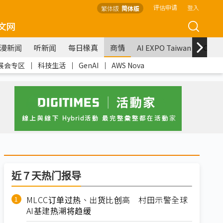
评估申请
登入
繁体版
简体版
文网
漫新闻
听新闻
每日椽真
商情
AI EXPO Taiwan
COM
展会专区
｜
科技生活
｜
GenAI
｜
AWS Nova
近７天热门报导
MLCC订单过热、出货比创高 村田示警全球
AI基建热潮将趋缓