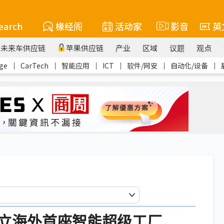
earch
椽经阁
活动家
影音
英
未来车供应链
苹果供应链
产业
区域
议题
观点
ge
｜
CarTech
｜
智能应用
｜
ICT
｜
软件/网安
｜
自动化/设备
｜
立海外首座智能超级工厂