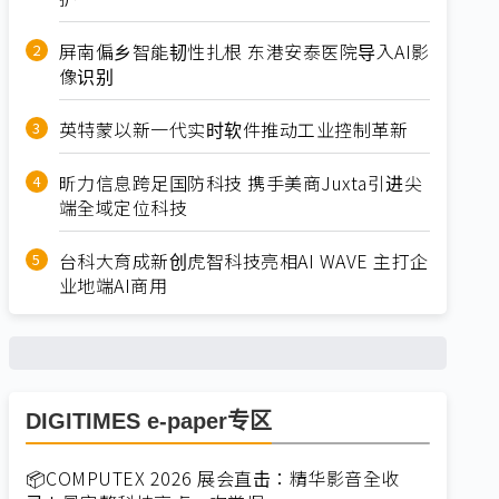
屏南偏乡智能韧性扎根 东港安泰医院导入AI影
像识别
英特蒙以新一代实时软件推动工业控制革新
昕力信息跨足国防科技 携手美商Juxta引进尖
端全域定位科技
台科大育成新创虎智科技亮相AI WAVE 主打企
业地端AI商用
DIGITIMES e-paper专区
📦COMPUTEX 2026 展会直击：精华影音全收