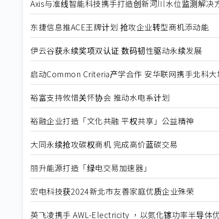
Axis与准线智能科技携手打造创新河川水位监测解决
东捷信息推ACE王牌计划 抢攻企业转型商机添动能
伊云谷获永续奖项双认证 数码韧性驱动永续发展
启动Common Criteria产学合作 安华联网携手北
裕富支持攸惜关怀协会 推动水电系计划
裕融企业打造「文化共融 平权共享」公益精神
大同永续抢攻碳权商机 完成高价蓝碳交易
丽升能源打造「绿电交易加速器」
宏电科技获2024新北市友善家庭优质企业殊荣
英飞凌携手 AWL-Electricity ，以氮化镓功率半