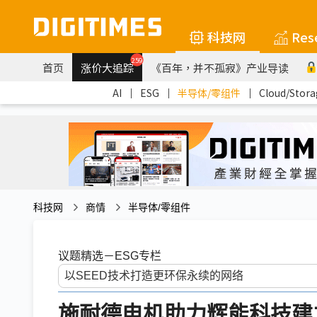
科技网
Res
259
首页
涨价大追踪
《百年，并不孤寂》产业导读
AI
｜
ESG
｜
半导体/零组件
｜
Cloud/Stora
科技网
商情
半导体/零组件
议题精选－ESG专栏
施耐德电机助力辉能科技建