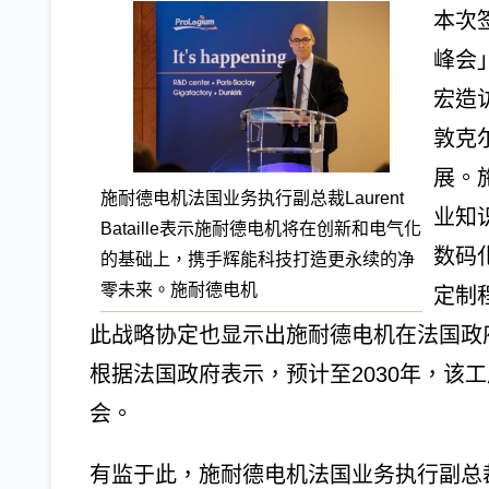
本次
峰会」
宏造
敦克
展。
施耐德电机法国业务执行副总裁Laurent
业知
Bataille表示施耐德电机将在创新和电气化
数码
的基础上，携手辉能科技打造更永续的净
零未来。施耐德电机
定制
此战略协定也显示出施耐德电机在法国政
根据法国政府表示，预计至2030年，该工
会。
有监于此，施耐德电机法国业务执行副总裁Lau