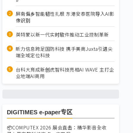
屏南偏乡智能韧性扎根 东港安泰医院导入AI影
像识别
英特蒙以新一代实时软件推动工业控制革新
昕力信息跨足国防科技 携手美商Juxta引进尖
端全域定位科技
台科大育成新创虎智科技亮相AI WAVE 主打企
业地端AI商用
DIGITIMES e-paper专区
📦COMPUTEX 2026 展会直击：精华影音全收