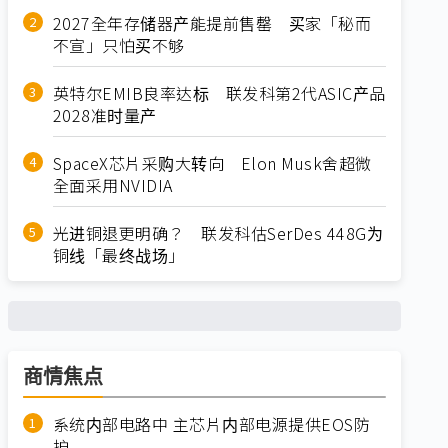
2027全年存储器产能提前售罄 买家「秘而
不宣」只怕买不够
英特尔EMIB良率达标 联发科第2代ASIC产品
2028准时量产
SpaceX芯片采购大转向 Elon Musk舍超微
全面采用NVIDIA
光进铜退更明确？ 联发科估SerDes 448G为
铜线「最终战场」
商情焦点
系统内部电路中 主芯片内部电源提供EOS防
护