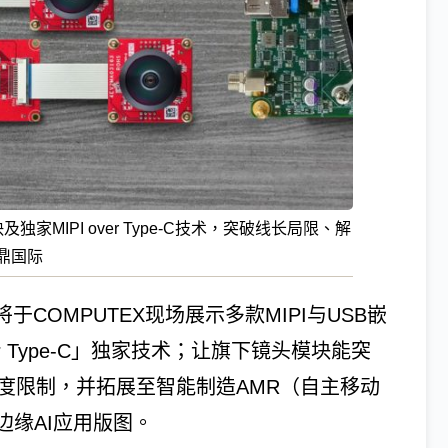
家MIPI over Type-C技术，突破线长局限、解
鼎国际
COMPUTEX现场展示多款MIPI与USB嵌
r Type-C」独家技术；让旗下镜头模块能突
长度限制，并拓展至智能制造AMR（自主移动
缘AI应用版图。