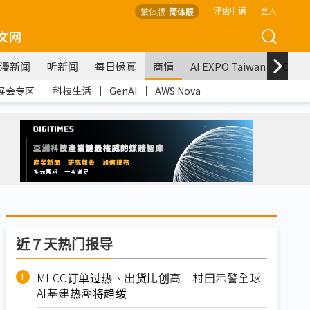
评估申请
登入
繁体版
简体版
文网
漫新闻
听新闻
每日椽真
商情
AI EXPO Taiwan
COM
展会专区
｜
科技生活
｜
GenAI
｜
AWS Nova
近７天热门报导
MLCC订单过热、出货比创高 村田示警全球
AI基建热潮将趋缓