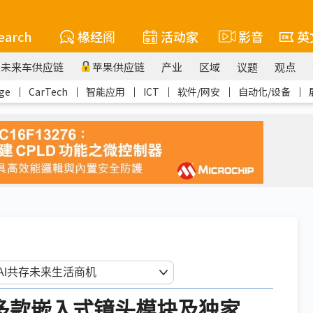
earch
椽经阁
活动家
影音
英
未来车供应链
苹果供应链
产业
区域
议题
观点
ge
｜
CarTech
｜
智能应用
｜
ICT
｜
软件/网安
｜
自动化/设备
｜
出多款嵌入式镜头模块及独家