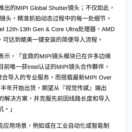
PI Global Shutter镜头；不仅如此，
tion高画质镜头，精准抓拍动态过程中的每一处细节。
h-13th Gen & Core Ultra处理器、AMD
等多种平台，可达到媲美一键安装的简便导入流程。
示，「宜鼎的MIPI镜头模块已在许多边缘
唯一获Intel认证的MIPI镜头合作夥伴，
导入的专业服务。而搭载最新MIPI Over
24下半年开始出货，期望从『视觉传感』端出
的解决方案，并克服先前因线路长度和导入
机。」
持各种智能应用场景，例如或在工业自动化或智能制