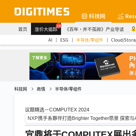
科技网
Res
259
首页
涨价大追踪
《百年，并不孤寂》产业导读
AI
｜
ESG
｜
半导体/零组件
｜
Cloud/Stora
科技网
商情
半导体/零组件
议题精选－COMPUTEX 2024
宜鼎将于COMPUTEX展