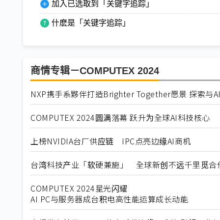
加入已选取到「关键字追踪」
什麽是「关键字追踪」
商情专辑－COMPUTEX 2024
NXP携手系夥伴打造Brighter Together愿景 探
COMPUTEX 2024圆满落幕 跃升为全球AI科技核心
上榜NVIDIA台厂供应链 IPC点亮边缘AI商机
台湾科技产业「软硬兼施」 全球新创不远千里觅合
COMPUTEX 2024星光闪耀
AI PC与服务器成台积电高性能运算成长动能