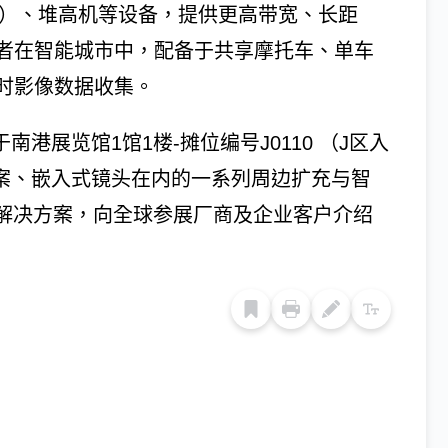
R）、堆高机等设备，提供更高带宽、长距
者在智能城市中，配备于共享摩托车、单车
时影像数据收集。
于南港展览馆1馆1楼-摊位编号J0110 （J区入
C解决方案、嵌入式镜头在内的一系列周边扩充与智
用解决方案，向全球参展厂商及企业客户介绍