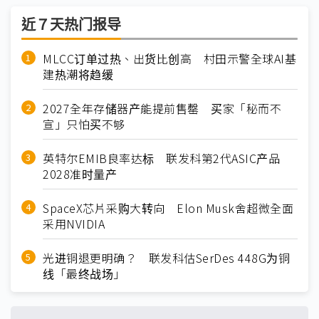
近７天热门报导
MLCC订单过热、出货比创高 村田示警全球AI基
建热潮将趋缓
2027全年存储器产能提前售罄 买家「秘而不
宣」只怕买不够
英特尔EMIB良率达标 联发科第2代ASIC产品
2028准时量产
SpaceX芯片采购大转向 Elon Musk舍超微全面
采用NVIDIA
光进铜退更明确？ 联发科估SerDes 448G为铜
线「最终战场」