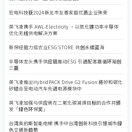
宏电科技获2024新北市友善家庭优质企业殊荣
英飞凌携手 AWL-Electricity ，以氮化镓功率半导体
优化无线供电解决方案
新保经验力挺农业ESG STORE 共创永续蓝海
半导体龙头携手供应链推动ESG 引进配客嘉循环箱创
三赢
英飞凌推出HybridPACK Drive G2 Fusion 将矽和碳化
矽结合至电动汽车先进电源模块中
英飞凌加强与供应商在二氧化碳减排目标的合作并颁
发「绿色环保奖」
台湾奥的斯智能电梯 携手中台湾创新科技引领城市绿
色交通新趋势