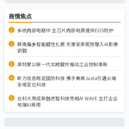
商情焦点
系统内部电路中 主芯片内部电源提供EOS防护
屏南偏乡智能韧性扎根 东港安泰医院导入AI影像
识别
英特蒙以新一代实时软件推动工业控制革新
昕力信息跨足国防科技 携手美商Juxta引进尖端
全域定位科技
台科大育成新创虎智科技亮相AI WAVE 主打企业
地端AI商用