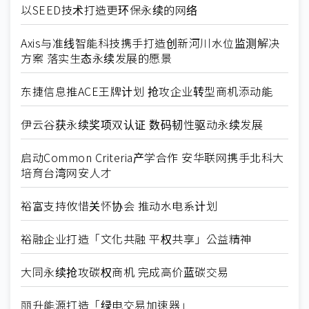
以SEED技术打造更环保永续的网络
Axis与准线智能科技携手打造创新河川水位监测解决
方案 落实生态永续发展的愿景
东捷信息推ACE王牌计划 抢攻企业转型商机添动能
伊云谷获永续奖项双认证 数码韧性驱动永续发展
启动Common Criteria产学合作 安华联网携手北科大
培育台湾网安人才
裕富支持攸惜关怀协会 推动水电系计划
裕融企业打造「文化共融 平权共享」公益精神
大同永续抢攻碳权商机 完成高价蓝碳交易
丽升能源打造「绿电交易加速器」