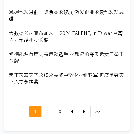
减碳包装进驻国际净零永续展 激发企业永续包装新思
维
大数据公司宣布加入 「2024 TALENT, in Taiwan台湾
人才永续移动联盟」
泓德能源首度支持运动选手 林郁婷勇夺奥运女子拳击
金牌
宏正荣获天下永续公民奖中坚企业组亚军 再度勇夺天
下人才永续奖
1
2
3
4
5
>>