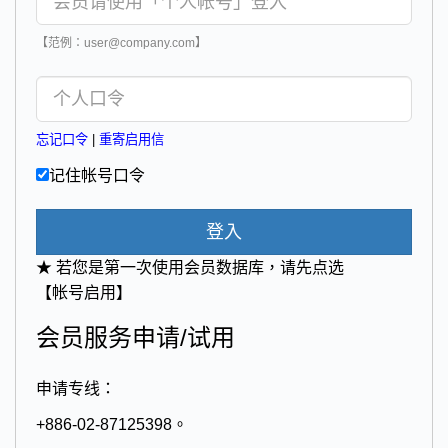
【范例：user@company.com】
忘记口令
|
重寄启用信
记住帐号口令
登入
★ 若您是第一次使用会员数据库，请先点选
【帐号启用】
会员服务申请/试用
申请专线：
+886-02-87125398。