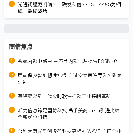
光进铜退更明确？ 联发科估SerDes 448G为铜
线「最终战场」
商情焦点
系统内部电路中 主芯片内部电源提供EOS防护
屏南偏乡智能韧性扎根 东港安泰医院导入AI影像
识别
英特蒙以新一代实时软件推动工业控制革新
昕力信息跨足国防科技 携手美商Juxta引进尖端
全域定位科技
台科大育成新创虎智科技亮相AI WAVE 主打企业