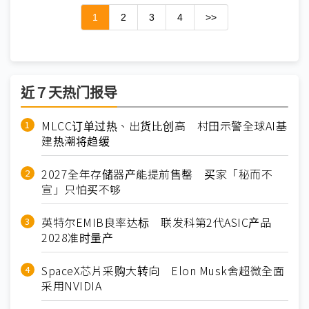
1
2
3
4
>>
近７天热门报导
MLCC订单过热、出货比创高 村田示警全球AI基
建热潮将趋缓
2027全年存储器产能提前售罄 买家「秘而不
宣」只怕买不够
英特尔EMIB良率达标 联发科第2代ASIC产品
2028准时量产
SpaceX芯片采购大转向 Elon Musk舍超微全面
采用NVIDIA