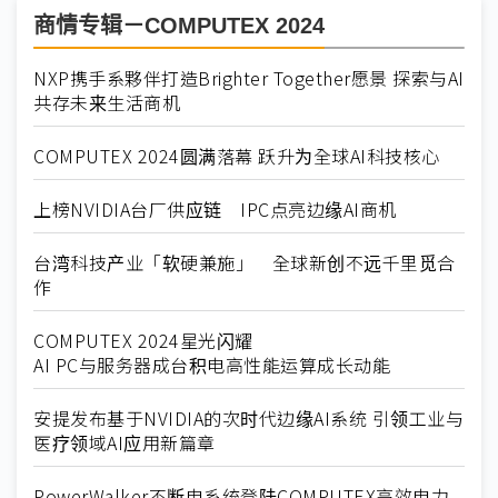
商情专辑－COMPUTEX 2024
NXP携手系夥伴打造Brighter Together愿景 探索与AI
共存未来生活商机
COMPUTEX 2024圆满落幕 跃升为全球AI科技核心
上榜NVIDIA台厂供应链 IPC点亮边缘AI商机
台湾科技产业「软硬兼施」 全球新创不远千里觅合
作
COMPUTEX 2024星光闪耀
AI PC与服务器成台积电高性能运算成长动能
安提发布基于NVIDIA的次时代边缘AI系统 引领工业与
医疗领域AI应用新篇章
PowerWalker不断电系统登陆COMPUTEX高效电力