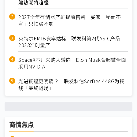
建热潮将趋缓
2027全年存储器产能提前售罄 买家「秘而不
宣」只怕买不够
英特尔EMIB良率达标 联发科第2代ASIC产品
2028准时量产
SpaceX芯片采购大转向 Elon Musk舍超微全面
采用NVIDIA
光进铜退更明确？ 联发科估SerDes 448G为铜
线「最终战场」
商情焦点