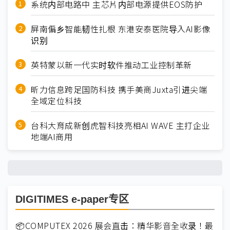
系统内部电路中 主芯片内部电源提供EOS防护
屏南偏乡智能韧性扎根 东港安泰医院导入AI影像
识别
英特蒙以新一代实时软件推动工业控制革新
昕力信息跨足国防科技 携手美商Juxta引进尖端
全域定位科技
台科大育成新创虎智科技亮相AI WAVE 主打企业
地端AI商用
DIGITIMES e-paper专区
📦COMPUTEX 2026 展会直击：精华影音全收录！最