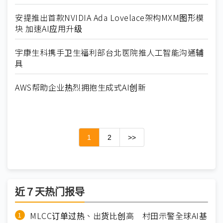
安提推出首款NVIDIA Ada Lovelace架构MXM图形模
块 加速AI应用升级
宇康生科携手卫生福利部台北医院推人工智能沟通辅
具
AWS帮助企业热烈拥抱生成式AI创新
1
2
>>
近７天热门报导
MLCC订单过热、出货比创高 村田示警全球AI基