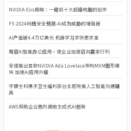
NVIDIA Eos揭晓：一窥前十大超级电脑的运作
F5 2024网络安全预测-AI成为威胁的增强器
AI产值破4.4万亿美元 机器学习求快更求准
驾驭AI智能办公应用，使企业加速迈向赢家行列
安提推出首款NVIDIA Ada Lovelace架构MXM图形模
块 加速AI应用升级
宇康生科携手卫生福利部台北医院推人工智能沟通辅
具
AWS帮助企业热烈拥抱生成式AI创新