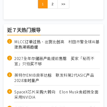
1
2
>>
近７天热门报导
MLCC订单过热、出货比创高 村田示警全球AI基
建热潮将趋缓
2027全年存储器产能提前售罄 买家「秘而不
宣」只怕买不够
英特尔EMIB良率达标 联发科第2代ASIC产品
2028准时量产
SpaceX芯片采购大转向 Elon Musk舍超微全面
采用NVIDIA