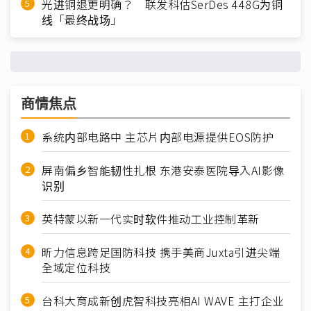
光进铜退更明确？ 联发科估SerDes 448G为铜
线「最终战场」
商情焦点
系统内部电路中 主芯片内部电源提供EOS防护
屏南偏乡智能韧性扎根 东港安泰医院导入AI影像
识别
英特蒙以新一代实时软件推动工业控制革新
昕力信息跨足国防科技 携手美商Juxta引进尖端
全域定位科技
台科大育成新创虎智科技亮相AI WAVE 主打企业