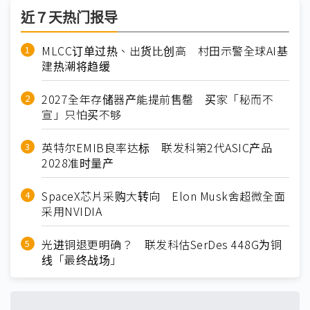
近７天热门报导
MLCC订单过热、出货比创高 村田示警全球AI基
建热潮将趋缓
2027全年存储器产能提前售罄 买家「秘而不
宣」只怕买不够
英特尔EMIB良率达标 联发科第2代ASIC产品
2028准时量产
SpaceX芯片采购大转向 Elon Musk舍超微全面
采用NVIDIA
光进铜退更明确？ 联发科估SerDes 448G为铜
线「最终战场」