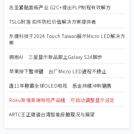
志圣紧贴面板产业 G2C+提出PLP制程有效解方
TSLG耐落 扣件防松价值解决方案提供者
东捷科技于2024 Touch Taiwan展示Micro LED解决方
案
拥抱AI 三星显示新品跟上Galaxy S24脚步
苹果按下暂停键 台厂Micro LED进程不终止
连11年称霸全球OLED电视 乐金持续冲刺销售
Roku新增高端电视产品线 可自动调整显示设定
ARTC王正健谈台湾智能座舱现况与展望