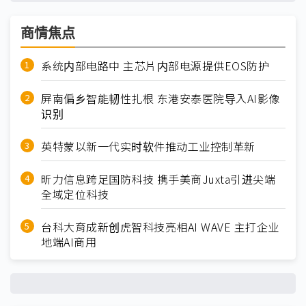
商情焦点
系统内部电路中 主芯片内部电源提供EOS防护
屏南偏乡智能韧性扎根 东港安泰医院导入AI影像
识别
英特蒙以新一代实时软件推动工业控制革新
昕力信息跨足国防科技 携手美商Juxta引进尖端
全域定位科技
台科大育成新创虎智科技亮相AI WAVE 主打企业
地端AI商用