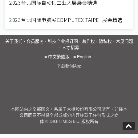
2023台北国际自动化工业大展展会精选
2023台北国际电脑展COMPUTEX TAIPEI 展会精选
关于我们
·
会员服务
·
科技产业报订阅
·
着作权
·
隐私权
·
常见问题
·
人才招募
■
中文繁體版
■
English
下载新闻App
本网站内之全部图文，系属于大椽股份有限公司所有，非经本
公司同意不得将全部或部分内容转载于任何形式之媒
体 © DIGITIMES Inc. 版权所有