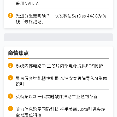
采用NVIDIA
光进铜退更明确？ 联发科估SerDes 448G为铜
线「最终战场」
商情焦点
系统内部电路中 主芯片内部电源提供EOS防护
屏南偏乡智能韧性扎根 东港安泰医院导入AI影像
识别
英特蒙以新一代实时软件推动工业控制革新
昕力信息跨足国防科技 携手美商Juxta引进尖端
全域定位科技