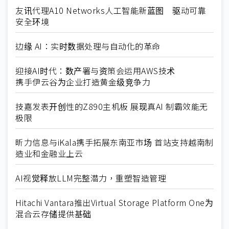
友讯代理A10 Networks人工智能新蓝图 驱动可靠
安全环境
边缘 AI：实时数据处理与自动化的革命
迎接AI时代：数产署与资策会运用AWS技术
携手伊云谷为企业打造黄金级竞争力
技嘉发表开创性的Z890主机板 展现真AI 制霸效能无
极限
昕力信息与iKala携手拓展东南亚市场 首站支持越南制
造业和金融业上云
AI视觉释放LLM完整潜力，重塑智造管理
Hitachi Vantara推出Virtual Storage Platform One为
混合云存储提供基础