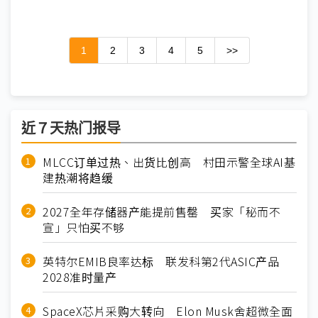
1
2
3
4
5
>>
近７天热门报导
MLCC订单过热、出货比创高 村田示警全球AI基
建热潮将趋缓
2027全年存储器产能提前售罄 买家「秘而不
宣」只怕买不够
英特尔EMIB良率达标 联发科第2代ASIC产品
2028准时量产
SpaceX芯片采购大转向 Elon Musk舍超微全面