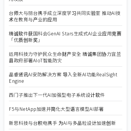
台师大与丽台携手成立深度学习共同实验室 推动AI技
术在教育与产业的应用
精诚软件获国科会GenAI Stars生成式AI企业应用竞赛
「优质创新奖」
运用科技力守护民众生命财产安全 精诚集团协力宜兰
县政府部署AIoT智能防灾
晶睿通讯AI安防解决方案 导入全新AI功能RealSight
Engine
西门子推出下一代AI加强型电子系统设计软件
F5与NetApp加速并简化大型语言模型AI部署
新思科技与台积电携手 为AI与多晶粒设计加速创新