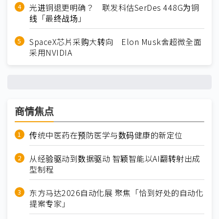
光进铜退更明确？ 联发科估SerDes 448G为铜
线「最终战场」
SpaceX芯片采购大转向 Elon Musk舍超微全面
采用NVIDIA
商情焦点
传统中医药在预防医学与数码健康的新定位
从经验驱动到数据驱动 智颖智能以AI翻转射出成
型制程
东方马达2026自动化展 聚焦「恰到好处的自动化
提案专家」