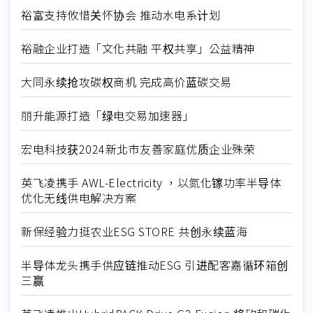
裕富支持攸惜关怀协会 推动水电系计划
裕融企业打造「文化共融 平权共享」公益精神
大同永续抢攻碳权商机 完成高价蓝碳交易
丽升能源打造「绿电交易加速器」
宏电科技获2024新北市友善家庭优质企业殊荣
英飞凌携手 AWL-Electricity ，以氮化镓功率半导体
优化无线供电解决方案
新保经验力挺农业ESG STORE 共创永续蓝海
半导体龙头携手供应链推动ESG 引进配客嘉循环箱创
三赢