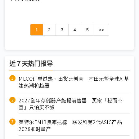
1
2
3
4
5
>>
近７天热门报导
MLCC订单过热、出货比创高 村田示警全球AI基
建热潮将趋缓
2027全年存储器产能提前售罄 买家「秘而不
宣」只怕买不够
英特尔EMIB良率达标 联发科第2代ASIC产品
2028准时量产