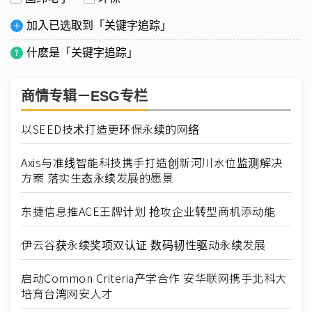
加入已选取到「关键字追踪」
什麽是「关键字追踪」
商情专辑－ESG专栏
以SEED技术打造更环保永续的网络
Axis与准线智能科技携手打造创新河川水位监测解决
方案 落实生态永续发展的愿景
东捷信息推ACE王牌计划 抢攻企业转型商机添动能
伊云谷获永续奖项双认证 数码韧性驱动永续发展
启动Common Criteria产学合作 安华联网携手北科大
培育台湾网安人才