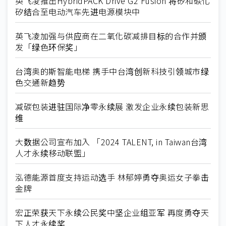
英飞凌推出HybridPACK Drive G2 Fusion 将矽和碳化
矽结合至电动汽车先进电源模块中
英飞凌加强与供应商在二氧化碳减排目标的合作并颁
发「绿色环保奖」
台湾奥的斯智能电梯 携手中台湾创新科技引领城市绿
色交通新趋势
减碳包装进驻国际净零永续展 激发企业永续包装新思
维
大数据公司宣布加入 「2024 TALENT, in Taiwan台湾
人才永续移动联盟」
泓德能源首度支持运动选手 林郁婷勇夺奥运女子拳击
金牌
宏正荣获天下永续公民奖中坚企业组亚军 再度勇夺天
下人才永续奖