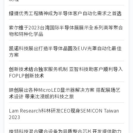
绿捷优秀工程精神成为半导体客户自动化需求之首选
索尔维于2023台湾国际半导体展展示全系列高等聚合
物和特种化学品
凯诺科技展出打造半导体晶圆及EUV光罩自动化最佳
方案
创新技术结合独家服务机制 亚智科技助客户顺利导入
FOPLP创新技术
錼创展出各种MicroLED显示器解决方案 搭配展场艺
术设计 带来沈浸感的科技之旅
Lam Research科林研发CEO现身SEMICON Taiwan
2023
梭特科技混合键合设备为异质整合芯片开发提供助力