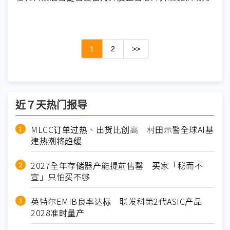
1
2
>>
近７天热门报导
MLCC订单过热、出货比创高 村田示警全球AI基
建热潮将趋缓
2027全年存储器产能提前售罄 买家「秘而不
宣」只怕买不够
英特尔EMIB良率达标 联发科第2代ASIC产品
2028准时量产