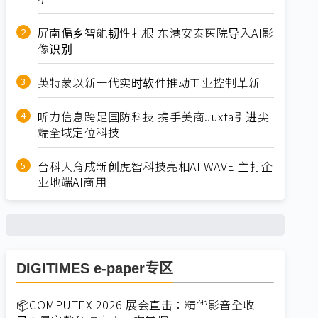
屏南偏乡智能韧性扎根 东港安泰医院导入AI影
像识别
英特蒙以新一代实时软件推动工业控制革新
昕力信息跨足国防科技 携手美商Juxta引进尖
端全域定位科技
台科大育成新创虎智科技亮相AI WAVE 主打企
业地端AI商用
DIGITIMES e-paper专区
📦COMPUTEX 2026 展会直击：精华影音全收