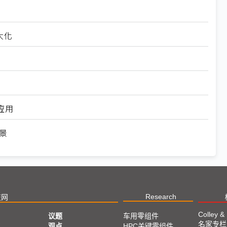
大化
应用
景
Research
技网
Colley &
议题
车用零组件
名家专栏
亚
观点
HPC关键零组件