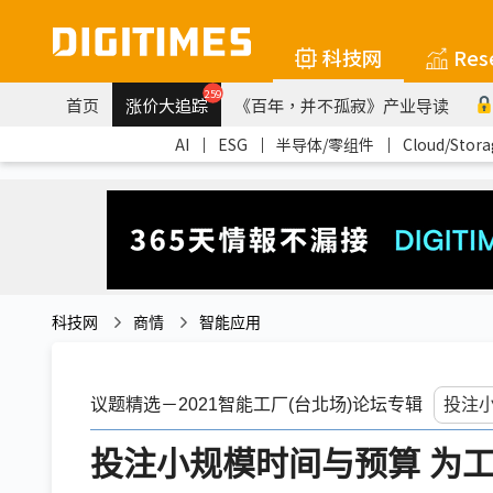
科技网
Res
259
首页
涨价大追踪
《百年，并不孤寂》产业导读
AI
｜
ESG
｜
半导体/零组件
｜
Cloud/Stora
科技网
商情
智能应用
议题精选－2021智能工厂(台北场)论坛专辑
投注小规模时间与预算 为工厂