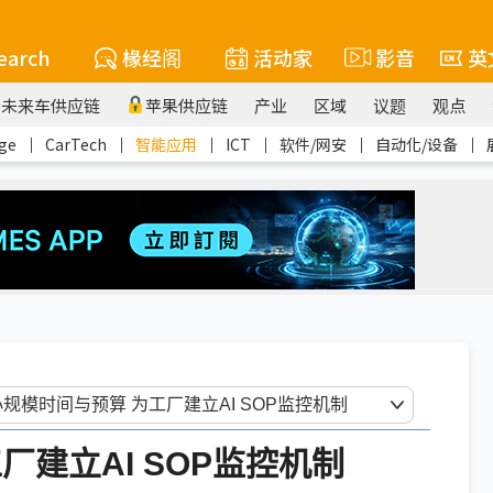
earch
椽经阁
活动家
影音
英
未来车供应链
苹果供应链
产业
区域
议题
观点
ge
｜
CarTech
｜
智能应用
｜
ICT
｜
软件/网安
｜
自动化/设备
｜
建立AI SOP监控机制