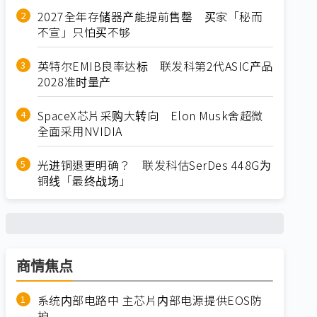
2027全年存储器产能提前售罄 买家「秘而
不宣」只怕买不够
英特尔EMIB良率达标 联发科第2代ASIC产品
2028准时量产
SpaceX芯片采购大转向 Elon Musk舍超微
全面采用NVIDIA
光进铜退更明确？ 联发科估SerDes 448G为
铜线「最终战场」
商情焦点
系统内部电路中 主芯片内部电源提供EOS防
护