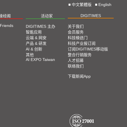
■
中文繁體版
■
English
DIGITIMES
椽经阁
活动家
 Friends
DIGITIMES 主办
关于我们
智能应用
会员服务
云端 & 网安
科技椽送门
产品 & 研发
科技产业报订阅
AI & 创新
订阅DIGITIMES移动版
其他
整合行销服务
AI EXPO Taiwan
人才招募
联络我们
下载新闻App