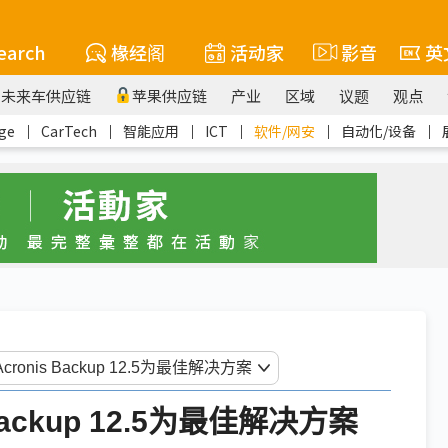
earch
椽经阁
活动家
影音
英
未来车供应链
苹果供应链
产业
区域
议题
观点
ge
｜
CarTech
｜
智能应用
｜
ICT
｜
软件/网安
｜
自动化/设备
｜
ackup 12.5为最佳解决方案