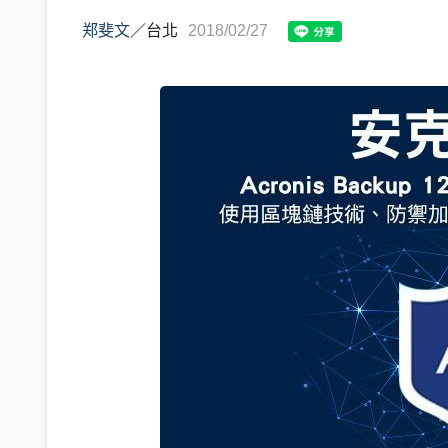
郑斐文
／
台北
2018/02/27