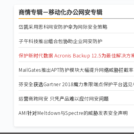
商情专辑－移动化办公网安专辑
岱凯采用思科网安防护伞为网际安全策略
子午科技推出组合包协助企业网安防护
保护新时代数据 Acronis Backup 12.5为最佳解决方
MailGates推出APT防护模块大幅提升网络威胁拦截率
芬安全获选Gartner 2018魔力象限端点保护平台远见
运营商跨网安 只凭产品难以应付网安问题
AMI针对Meltdown与Spectre的威胁发表安全声明