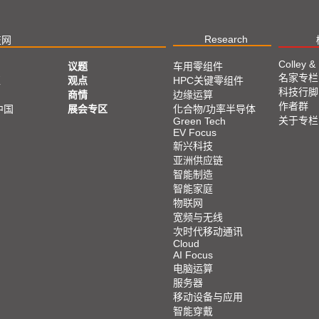
Research
技网
Colley &
议题
车用零组件
名家专栏
亚
观点
HPC关键零组件
科技行脚
商情
边缘运算
作者群
中国
展会专区
化合物/功率半导体
关于专栏
Green Tech
EV Focus
新兴科技
亚洲供应链
智能制造
智能家庭
物联网
宽频与无线
次时代移动通讯
Cloud
AI Focus
电脑运算
服务器
移动设备与应用
智能穿戴