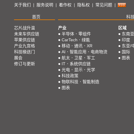
关于我们
服务说明
着作权
隐私权
常见问题
|
|
|
|
|
首页
科
芯片战升温
产业
区域
未来车供应链
●
半导体．零组件
●
东南
苹果供应链
●
CarTech．绿能
●
印度
产业九宫格
●
移动．通讯．XR
●
东亚/
科技椽送门
●
AI．智能应用．电商物流
●
国际
展会
●
航太．卫星．军工
●
图表
修订与更新
●
IT．系统供应链
●
光电．显示．光学
●
科技政策
●
物联科技．智能制造
●
图表