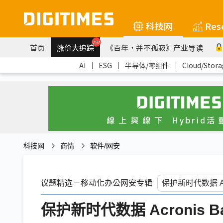
科技网
Res
257
首页
涨价大追踪
《百年，并不孤寂》产业导读
AI
｜
ESG
｜
半导体/零组件
｜
Cloud/Stora
科技网
商情
软件/网安
议题精选－移动化办公网安专辑
保护新时代数据 Acronis B