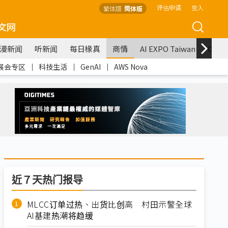
评估申请
登入
繁体版
简体版
文网
漫新闻
听新闻
每日椽真
商情
AI EXPO Taiwan
COM
展会专区
｜
科技生活
｜
GenAI
｜
AWS Nova
近７天热门报导
MLCC订单过热、出货比创高 村田示警全球
AI基建热潮将趋缓