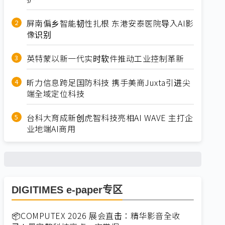
屏南偏乡智能韧性扎根 东港安泰医院导入AI影
像识别
英特蒙以新一代实时软件推动工业控制革新
昕力信息跨足国防科技 携手美商Juxta引进尖
端全域定位科技
台科大育成新创虎智科技亮相AI WAVE 主打企
业地端AI商用
DIGITIMES e-paper专区
📦COMPUTEX 2026 展会直击：精华影音全收