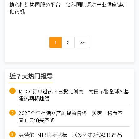
精心打造协同服务平台 亿科国际深耕产业供应链e
化商机
1
2
>>
近７天热门报导
MLCC订单过热、出货比创高 村田示警全球AI基
建热潮将趋缓
2027全年存储器产能提前售罄 买家「秘而不
宣」只怕买不够
英特尔EMIB良率达标 联发科第2代ASIC产品