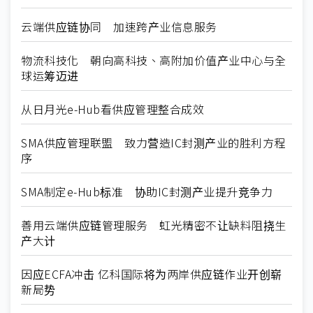
云端供应链协同 加速跨产业信息服务
物流科技化 朝向高科技、高附加价值产业中心与全
球运筹迈进
从日月光e-Hub看供应管理整合成效
SMA供应管理联盟 致力营造IC封测产业的胜利方程
序
SMA制定e-Hub标准 协助IC封测产业提升竞争力
善用云端供应链管理服务 虹光精密不让缺料阻挠生
产大计
因应ECFA冲击 亿科国际将为两岸供应链作业开创崭
新局势