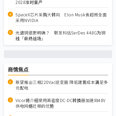
2028准时量产
SpaceX芯片采购大转向 Elon Musk舍超微全面
采用NVIDIA
光进铜退更明确？ 联发科估SerDes 448G为铜
线「最终战场」
商情焦点
新望推出三相220Vac逆变器 降低建置成本满足多
元配电
Vicor将介绍使用高密度DC-DC转换器加速向48V
供电网络迁移的优势