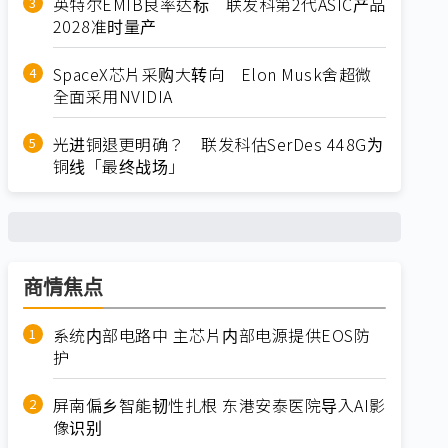
英特尔EMIB良率达标 联发科第2代ASIC产品
2028准时量产
SpaceX芯片采购大转向 Elon Musk舍超微
全面采用NVIDIA
光进铜退更明确？ 联发科估SerDes 448G为
铜线「最终战场」
商情焦点
系统内部电路中 主芯片内部电源提供EOS防
护
屏南偏乡智能韧性扎根 东港安泰医院导入AI影
像识别