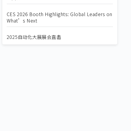
CES 2026 Booth Highlights: Global Leaders on
What’s Next
2025自动化大展展会直击
Straight from SEMICON 2025
2025 SEMICON展会直击
🔥2025 COMPUTEX 展场直击！🔥AI应用全面进
化！
🔥2025 COMPUTEX 展场直击！抢先掌握AI科技
新势力🔍