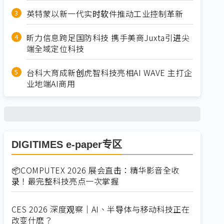
英特蒙以新一代实时软件推动工业控制革新
昕力信息跨足国防科技 携手美商Juxta引进尖
端全域定位科技
台科大育成新创虎智科技亮相AI WAVE 主打企
业地端AI商用
DIGITIMES e-paper专区
📦COMPUTEX 2026 展会直击：精华影音全收
录！最完整科技亮点一次掌握
CES 2026 深度观察｜AI、半导体与移动科技正在
改变什麽？