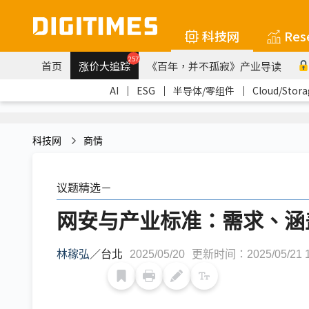
科技网
Res
257
首页
涨价大追踪
《百年，并不孤寂》产业导读
AI
｜
ESG
｜
半导体/零组件
｜
Cloud/Stora
科技网
商情
议题精选－
网安与产业标准：需求、涵
林稼弘
／
台北
2025/05/20
更新时间：2025/05/21 1