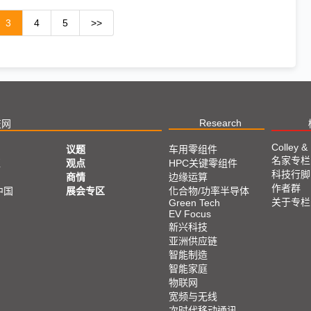
3
4
5
>>
Research
技网
Colley &
议题
车用零组件
名家专栏
亚
观点
HPC关键零组件
科技行脚
商情
边缘运算
作者群
中国
展会专区
化合物/功率半导体
关于专栏
Green Tech
EV Focus
新兴科技
亚洲供应链
智能制造
智能家庭
物联网
宽频与无线
次时代移动通讯