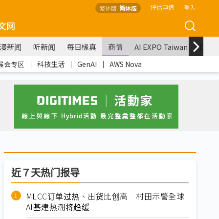
评估申请
登入
繁体版
简体版
文网
漫新闻
听新闻
每日椽真
商情
AI EXPO Taiwan
COM
展会专区
｜
科技生活
｜
GenAI
｜
AWS Nova
近７天热门报导
MLCC订单过热、出货比创高 村田示警全球
AI基建热潮将趋缓