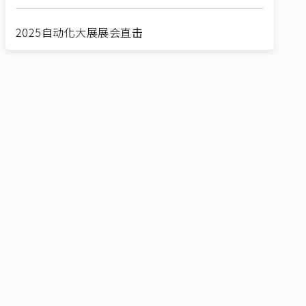
2025自动化大展展会直击
Straight from SEMICON 2025
2025 SEMICON展会直击
🔥2025 COMPUTEX 展场直击！🔥AI应用全面进
化！
🔥2025 COMPUTEX 展场直击！抢先掌握AI科技
新势力🔍
独家揭秘！AI EXPO 2025 摊位直击，精彩内容不
容错过！