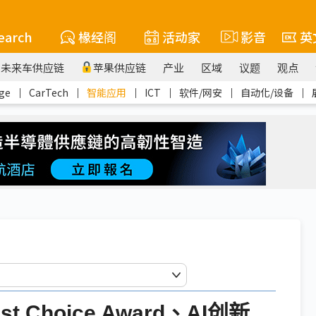
earch
椽经阁
活动家
影音
英
未来车供应链
苹果供应链
产业
区域
议题
观点
ge
｜
CarTech
｜
智能应用
｜
ICT
｜
软件/网安
｜
自动化/设备
｜
 Choice Award、AI创新