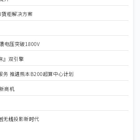
PU货柜解决方案
溃电压突破1800V
床』双引擎
算力服务 推进熊本B200超算中心计划
新商机
 开创无线投影新时代