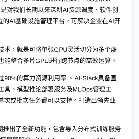
rd两大奖项，是对我们长期以来深耕AI资源调度、软件创
位的AI基础设施管理平台，可解决企业在AI开
技术，就是可将单张GPU灵活切分为多个虚
也能整合多片GPU进行跨节点的高效运算。
%的算力资源利用率 。AI-Stack具备直
具、模型推论部署服务及MLOps管理工
行单次或批次任务都可以支持。打造出领先业
k近期推出了全新功能，包含导入分布式训练服务