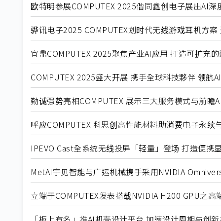
欧特明参展COMPUTEX 2025偕同鑫创电子展出AI
骅讯电子2025 COMPUTEX划时代无线游戏耳机方
宜鼎COMPUTEX 2025聚焦产业AI应用 打造可扩充
COMPUTEX 2025盛大开展 携手全球科技夥伴 领航
勤诚强势亮相COMPUTEX 展示三大服务模式与前瞻A
呼应COMPUTEX 科思创高性能材料助消费电子永续
IPEVO Cast全系统无线投屏「轻量」登场 打造便携
MetAI宇见智能与广运机械携手采用NVIDIA Omniverse
立端于COMPUTEX发表搭载NVIDIA H200 GPU之
「板上有名」推AI机壳设计平台 加速设计周期与创新