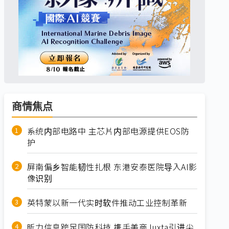
商情焦点
系统内部电路中 主芯片内部电源提供EOS防
护
屏南偏乡智能韧性扎根 东港安泰医院导入AI影
像识别
英特蒙以新一代实时软件推动工业控制革新
昕力信息跨足国防科技 携手美商Juxta引进尖