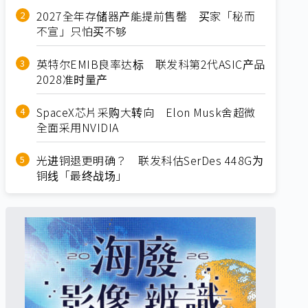
2027全年存储器产能提前售罄 买家「秘而
不宣」只怕买不够
英特尔EMIB良率达标 联发科第2代ASIC产品
2028准时量产
SpaceX芯片采购大转向 Elon Musk舍超微
全面采用NVIDIA
光进铜退更明确？ 联发科估SerDes 448G为
铜线「最终战场」