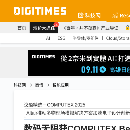
科技网
Res
259
首页
涨价大追踪
《百年，并不孤寂》产业导读
AI
｜
ESG
｜
半导体/零组件
｜
Cloud/Stora
科技网
商情
智能应用
议题精选－COMPUTEX 2025
数码无限获COMPUTEX Best