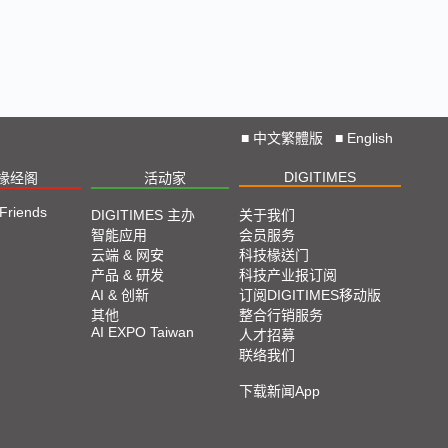
■
中文繁體版
■
English
DIGITIMES
椽经阁
活动家
 Friends
DIGITIMES 主办
关于我们
智能应用
会员服务
云端 & 网安
科技椽送门
产品 & 研发
科技产业报订阅
AI & 创新
订阅DIGITIMES移动版
其他
整合行销服务
AI EXPO Taiwan
人才招募
联络我们
下载新闻App