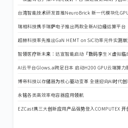
台湾智能技术研发首推NeuroBrick 新一代模块化G
瑞相科技携手瑞萨电子推出两款全新AI边缘运算平台
超赫科技率先推出GaN HEMT on SiC功率元件实测崩
智领医疗新未来：达宣智能启动『数码孪生×虚拟临
AI云平台Glows.ai跨足日本 启动H200 GPU云端
博帝科技以存储器为核心驱动变革 全速迎向AI时代创
永铭各类高效率电容器应用领航
EZCast携三大创新应用产品强势登入COMPUTEX