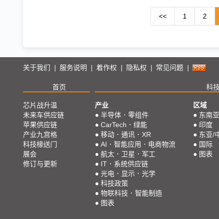
<<
1
2
关于我们
服务说明
着作权
隐私权
常见问题
|
|
|
|
|
首页
科
芯片战升温
产业
区域
未来车供应链
●
半导体．零组件
●
东南
苹果供应链
●
CarTech．绿能
●
印度
产业九宫格
●
移动．通讯．XR
●
东亚/
科技椽送门
●
AI．智能应用．电商物流
●
国际
展会
●
航太．卫星．军工
●
图表
修订与更新
●
IT．系统供应链
●
光电．显示．光学
●
科技政策
●
物联科技．智能制造
●
图表