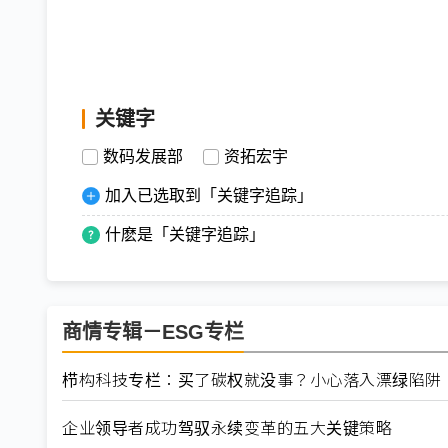
关键字
数码发展部
资拓宏宇
加入已选取到「关键字追踪」
什麽是「关键字追踪」
商情专辑－ESG专栏
栉构科技专栏：买了碳权就没事？小心落入漂绿陷阱
企业领导者成功驾驭永续变革的五大关键策略