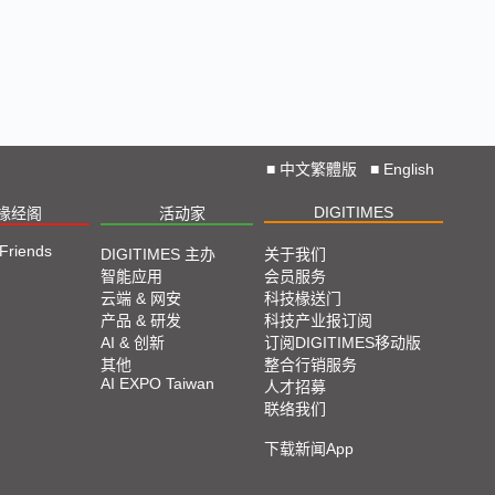
■
中文繁體版
■
English
DIGITIMES
椽经阁
活动家
 Friends
DIGITIMES 主办
关于我们
智能应用
会员服务
云端 & 网安
科技椽送门
产品 & 研发
科技产业报订阅
AI & 创新
订阅DIGITIMES移动版
其他
整合行销服务
AI EXPO Taiwan
人才招募
联络我们
下载新闻App