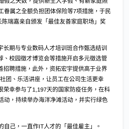
婚假之天数，提供新生入学假、有薪家庭照
工眷属之全额负担团体保险等7项措施，于民
局长陈瑞嘉亲自颁发「最佳友善家庭职场」奖
宏宇长期与专业数码人才培训班合作甄选结训
推荐、校园徵才博览会等措施开启多元徵选管
友善招聘措施，此外，资拓宏宇提供高于业界
、奖励社团、乐活讲座，让员工在公司生活更幸
荣幸参与了1,197天的国家防疫任务，在科
活动，持续举办海洋净滩活动，并实行绿色
的自己，一直作IT人才的「最佳雇主」。