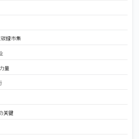
减碳绿市集
业
新力量
行
功关键