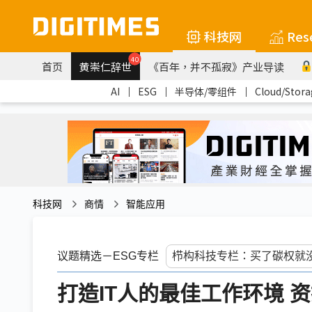
科技网
Res
40
首页
黄崇仁辞世
《百年，并不孤寂》产业导读
AI
｜
ESG
｜
半导体/零组件
｜
Cloud/Stora
科技网
商情
智能应用
议题精选－ESG专栏
打造IT人的最佳工作环境 