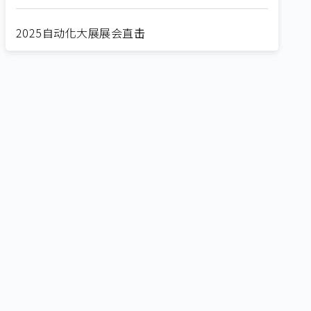
2025自动化大展展会直击
Straight from SEMICON 2025
2025 SEMICON展会直击
🔥2025 COMPUTEX 展场直击！🔥AI应用全面进
化！
🔥2025 COMPUTEX 展场直击！抢先掌握AI科技
新势力🔍
独家揭秘！AI EXPO 2025 摊位直击，精彩内容不
容错过！