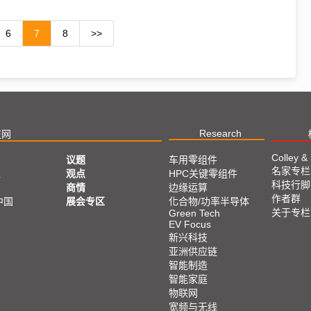
6
7
8
>>
Research
技网
Colley &
议题
车用零组件
名家专栏
亚
观点
HPC关键零组件
科技行脚
商情
边缘运算
作者群
中国
展会专区
化合物/功率半导体
关于专栏
Green Tech
EV Focus
新兴科技
亚洲供应链
智能制造
智能家庭
物联网
宽频与无线