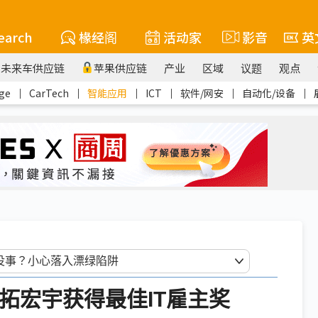
earch
椽经阁
活动家
影音
英
未来车供应链
苹果供应链
产业
区域
议题
观点
ge
｜
CarTech
｜
智能应用
｜
ICT
｜
软件/网安
｜
自动化/设备
｜
资拓宏宇获得最佳IT雇主奖