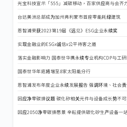
光宝科技宣示「555」减碳移动，百家供应商与会齐
台达美洲总部成为加州弗利蒙市首座零能耗绿建筑
恩智浦荣获2023第19届《远见》ESG企业永续奖
实现金融业的ESGx诚信x公平待客之道
落实金融影响力 国泰世华携永续专业机构CDP与工
国泰世华年底将增至8家太阳能分行
恩智浦发布年度企业永续发展报告 强调环境、社会
因应净零碳排议题 碳化矽相关元件与设备成长势不可
因应2050净零碳排愿景 辛耘提供碳化矽生产设备一