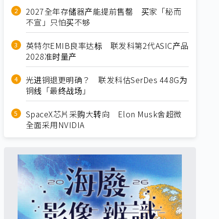
2027全年存储器产能提前售罄 买家「秘而
不宣」只怕买不够
英特尔EMIB良率达标 联发科第2代ASIC产品
2028准时量产
光进铜退更明确？ 联发科估SerDes 448G为
铜线「最终战场」
SpaceX芯片采购大转向 Elon Musk舍超微
全面采用NVIDIA