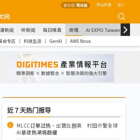
评估申请
登入
繁体版
简体版
文网
漫新闻
听新闻
每日椽真
商情
AI EXPO Taiwan
COM
展会专区
｜
科技生活
｜
GenAI
｜
AWS Nova
近７天热门报导
MLCC订单过热、出货比创高 村田示警全球
AI基建热潮将趋缓