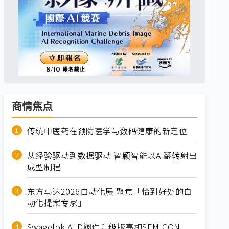
商情焦点
传统中医药在预防医学与数码健康的新定位
从经验驱动到数据驱动 智颖智能以AI翻转射出
成型制程
东方马达2026自动化展 聚焦「恰到好处的自
动化提案专家」
Swagelok ALD阀件升级版亮相SEMICON