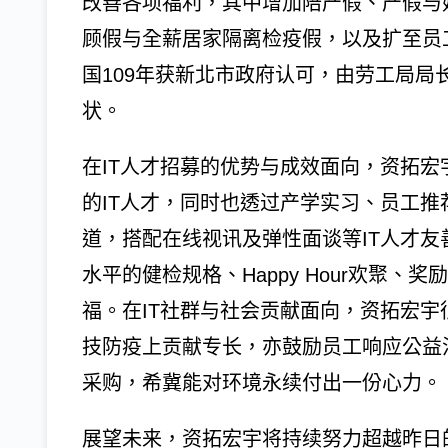
改善各项福利，其中增加陪产假、产假与
顾假与全薪居家隔离检疫假，以及扩至员
国109年获新北市政府认可，由劳工局
状。
在IT人才招募的优势与成效面向，资拓
的IT人才，同时也透过产学实习、员工
道，搭配在线视讯及弹性面谈等IT人才
水平的健检规格、Happy Hour欢聚
福。在IT社群与社会贡献面向，资拓宏宇很
技防疫上贡献专长，亦鼓励员工响应公益
采购，希冀能对环境永续付出一份心力。
展望未来，资拓宏宇将持续努力超越昨日