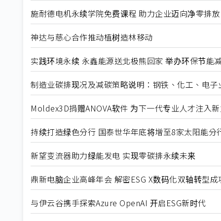
施耐德电机永续学院免费课程 助力企业迈向净零排放
神达与慈心合作推动植树造林移动
实践环境永续 永鑫能源送北极熊回家 举办环保节能
制造业碳排现况及减碳策略说明：钢铁、化工、电子
Moldex3D捐赠ANOVA软件 为下一代专业人才注入
持续打造绿色分行 国泰世华年底将增至8家太阳能分
新望变流器助力绿能发电 实现零碳排永续未来
鼎新电脑企业高峰年会 解密ESG X数码化双轴转型成
与伊云谷携手探索Azure OpenAI 开启ESG新时代