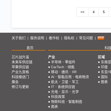
<<
4
5
关于我们
服务说明
着作权
隐私权
常见问题
|
|
|
|
|
首页
科
芯片战升温
产业
区域
未来车供应链
●
半导体．零组件
●
东南
苹果供应链
●
CarTech．绿能
●
印度
产业九宫格
●
移动．通讯．XR
●
东亚/
科技椽送门
●
AI．智能应用．电商物流
●
国际
展会
●
航太．卫星．军工
●
图表
修订与更新
●
IT．系统供应链
●
光电．显示．光学
●
科技政策
●
物联科技．智能制造
●
图表