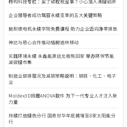
栉构科技专栏：买了碳权就没事？小心落入漂绿陷阱
企业领导者成功驾驭永续变革的五大关键策略
施耐德电机永续学院免费课程 助力企业迈向净零排放
神达与慈心合作推动植树造林移动
实践环境永续 永鑫能源送北极熊回家 举办环保节能
减碳绿市集
制造业碳排现况及减碳策略说明：钢铁、化工、电子
业
Moldex3D捐赠ANOVA软件 为下一代专业人才注入新
力量
持续打造绿色分行 国泰世华年底将增至8家太阳能分
行