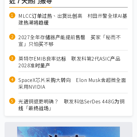
近７天热门报导
MLCC订单过热、出货比创高 村田示警全球AI基
建热潮将趋缓
2027全年存储器产能提前售罄 买家「秘而不
宣」只怕买不够
英特尔EMIB良率达标 联发科第2代ASIC产品
2028准时量产
SpaceX芯片采购大转向 Elon Musk舍超微全面
采用NVIDIA
光进铜退更明确？ 联发科估SerDes 448G为铜
线「最终战场」