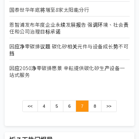
国泰世华年底将增至8家太阳能分行
恩智浦发布年度企业永续发展报告 强调环境、社会责
任和公司治理目标承诺
因应净零碳排议题 碳化矽相关元件与设备成长势不可
挡
因应2050净零碳排愿景 辛耘提供碳化矽生产设备一
站式服务
<<
4
5
6
7
8
>>