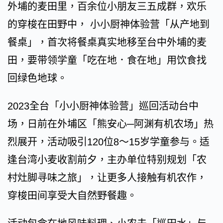
外埔的麦田里，百余位小朋友三五成群，欢乐
的穿梭在田野中， 小小厨神体验营「从产地到
餐桌」，首次将餐桌真实地移至台中外埔的麦
田，要带领学童「吃在地．食在地」用饮食找
回绿色地球。
2023全台「小小厨神体验营」巡回活动台中
场，日前在外埔区「熊安心─阿渊有机农场」热
烈展开，活动吸引120位8～15岁学童参与。适
逢台湾小麦收割前夕，主办单位特别规划「农
村灶脚寻味之旅」，让更多人接触有机农作，
穿梭田间享受大自然野餐趣。