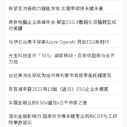
新望变流器助力绿能发电 实现零碳排永续未来
鼎新电脑企业高峰年会 解密ESG X数码化双轴转型成
功关键
与伊云谷携手探索Azure OpenAI 开启ESG新时代
光宝科技宣示「555」减碳移动，百家供应商与会齐
力挺
台达美洲总部成为加州弗利蒙市首座零能耗绿建筑
恩智浦荣获2023第19届《远见》ESG企业永续奖
实现金融业的ESGx诚信x公平待客之道
落实金融影响力 国泰世华携永续专业机构CDP与工研
院举办论坛