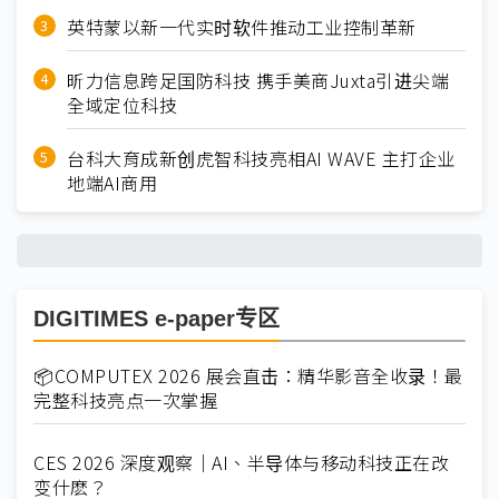
英特蒙以新一代实时软件推动工业控制革新
昕力信息跨足国防科技 携手美商Juxta引进尖端
全域定位科技
台科大育成新创虎智科技亮相AI WAVE 主打企业
地端AI商用
DIGITIMES e-paper专区
📦COMPUTEX 2026 展会直击：精华影音全收录！最
完整科技亮点一次掌握
CES 2026 深度观察｜AI、半导体与移动科技正在改
变什麽？