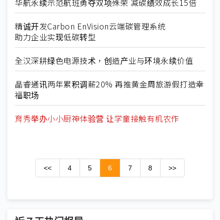
华航永续示范航班勇夺双项殊荣 减碳绩效成长15倍
精诚开发Carbon EnVision云端碳管理系统
助力企业实现低碳转型
全汉深耕绿色电源技术，创造产业与环境永续价值
晶睿通讯两年累积调薪20% 再推黄金周旅游假打造幸
福职场
育秀举办小小厨神体验营 让学童接触有机农作
<<
4
5
6
7
8
>>