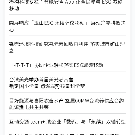
栉构科技专栏：节能安驾 App 让全民参与 ESG 减碳
移动
圆展响应「玉山ESG 永续倡议移动」 展现净零排放决
心
锋霈环境科技研究氟元素回收再利用 落实城市矿山理
念
「打打打」协助企业轻松落实ESG减碳移动
台湾美光举办首届美光芯片营
锁定国小学童 点燃弱势孩童科学梦
晋好能源与喜阳农畜水产 签属60MW变流器供应合约
能源渔电共生共荣
互动资通 team+ 助企业「数码」与「永续」双轴转型