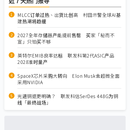
近７天热门报导
MLCC订单过热、出货比创高 村田示警全球AI基
建热潮将趋缓
2027全年存储器产能提前售罄 买家「秘而不
宣」只怕买不够
英特尔EMIB良率达标 联发科第2代ASIC产品
2028准时量产
SpaceX芯片采购大转向 Elon Musk舍超微全面
采用NVIDIA
光进铜退更明确？ 联发科估SerDes 448G为铜
线「最终战场」