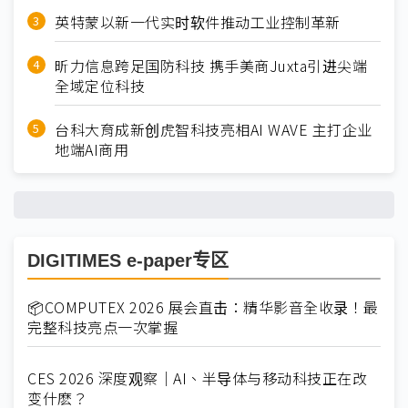
英特蒙以新一代实时软件推动工业控制革新
昕力信息跨足国防科技 携手美商Juxta引进尖端
全域定位科技
台科大育成新创虎智科技亮相AI WAVE 主打企业
地端AI商用
DIGITIMES e-paper专区
📦COMPUTEX 2026 展会直击：精华影音全收录！最
完整科技亮点一次掌握
CES 2026 深度观察｜AI、半导体与移动科技正在改
变什麽？