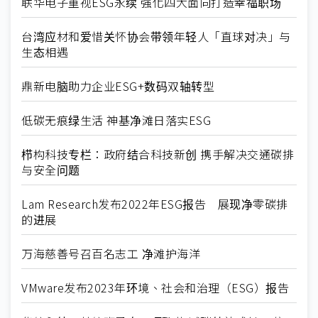
联华电子重视ESG永续 强化四大面向打造幸福职场
台湾应材和爱惜关怀协会带领年轻人「直球对决」与
生态相遇
鼎新电脑助力企业ESG+数码双轴转型
低碳无痕绿生活 神基净滩日落实ESG
栉构科技专栏：政府结合科技新创 携手解决交通碳排
与安全问题
Lam Research发布2022年ESG报告 展现净零碳排
的进展
万海慈善号召百名志工 净滩护海洋
VMware发布2023年环境、社会和治理（ESG）报告