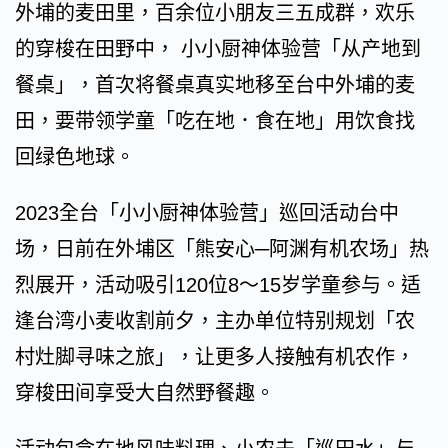
外埔的麦田里，百余位小朋友三五成群，欢乐
的穿梭在田野中， 小小厨神体验营「从产地到
餐桌」，首次将餐桌真实地移至台中外埔的麦
田，要带领学童「吃在地．食在地」用饮食找
回绿色地球。
2023全台「小小厨神体验营」巡回活动台中
场，日前在外埔区「熊安心─阿渊有机农场」热
烈展开，活动吸引120位8～15岁学童参与。适
逢台湾小麦收割前夕，主办单位特别规划「农
村灶脚寻味之旅」，让更多人接触有机农作，
穿梭田间享受大自然野餐趣。