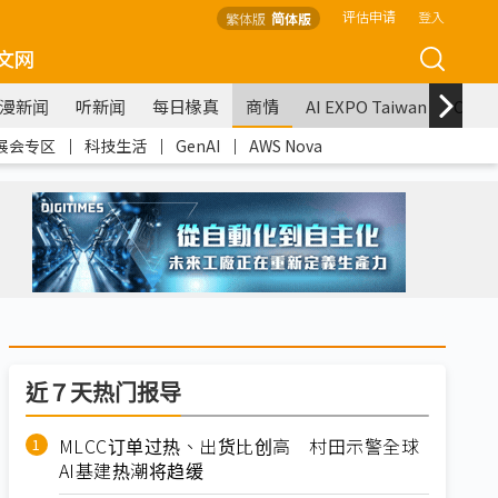
评估申请
登入
繁体版
简体版
文网
漫新闻
听新闻
每日椽真
商情
AI EXPO Taiwan
COM
展会专区
｜
科技生活
｜
GenAI
｜
AWS Nova
近７天热门报导
MLCC订单过热、出货比创高 村田示警全球
AI基建热潮将趋缓