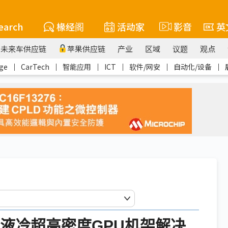
earch
椽经阁
活动家
影音
英
未来车供应链
苹果供应链
产业
区域
议题
观点
ge
｜
CarTech
｜
智能应用
｜
ICT
｜
软件/网安
｜
自动化/设备
｜
展示液冷超高密度GPU机架解决