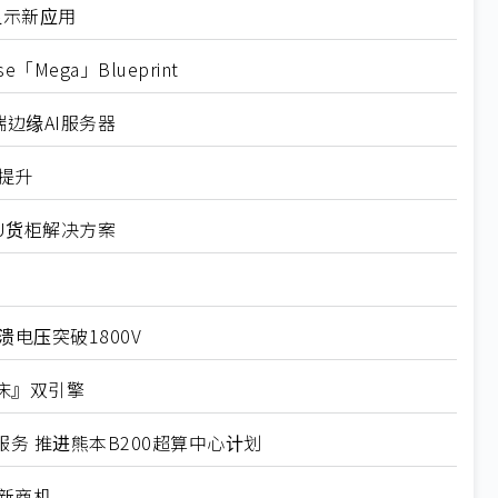
显示新应用
「Mega」Blueprint
高端边缘AI服务器
提升
PU货柜解决方案
溃电压突破1800V
床』双引擎
算力服务 推进熊本B200超算中心计划
新商机