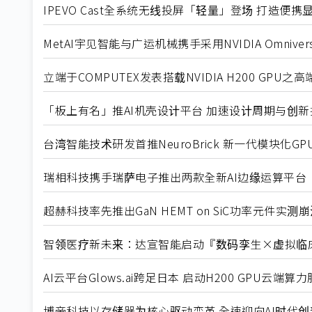
IPEVO Cast全系统无线投屏「轻量」登场 打造便携
MetAI宇见智能与广运机械携手采用NVIDIA Omniverse
立端于COMPUTEX发表搭载NVIDIA H200 GPU之
「板上有名」推AI机壳设计平台 加速设计周期与创新
台湾智能技术研发首推NeuroBrick 新一代模块化G
瑞相科技携手瑞萨电子推出两款全新AI边缘运算平台
超赫科技率先推出GaN HEMT on SiC功率元件实测崩
智领医疗新未来：达宣智能启动『数码孪生×虚拟临
AI云平台Glows.ai跨足日本 启动H200 GPU云端
博帝科技以存储器为核心驱动变革 全速迎向AI时代创