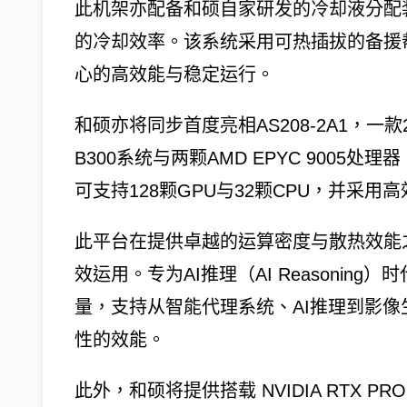
此机架亦配备和硕自家研发的冷却液分配
的冷却效率。该系统采用可热插拔的备援帮
心的高效能与稳定运行。
和硕亦将同步首度亮相AS208-2A1，一款2
B300系统与两颗AMD EPYC 9005处理
可支持128颗GPU与32颗CPU，并采
此平台在提供卓越的运算密度与散热效能
效运用。专为AI推理（AI Reasoni
量，支持从智能代理系统、AI推理到影
性的效能。
此外，和硕将提供搭载 NVIDIA RTX PRO 60