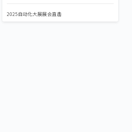
2025自动化大展展会直击
Straight from SEMICON 2025
2025 SEMICON展会直击
🔥2025 COMPUTEX 展场直击！🔥AI应用全面进
化！
🔥2025 COMPUTEX 展场直击！抢先掌握AI科技
新势力🔍
独家揭秘！AI EXPO 2025 摊位直击，精彩内容不
容错过！