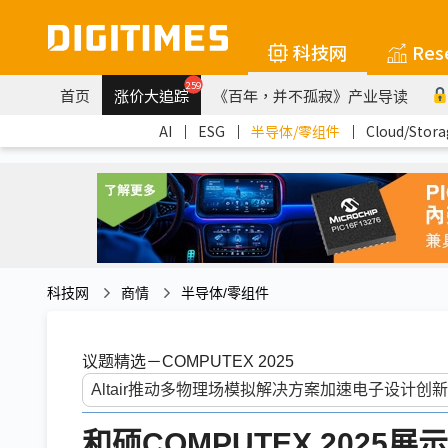
科技网
Res
259
首页
涨价大追踪
《百年，并不孤寂》产业导读
AI
｜
ESG
｜
半导体/零组件
｜
Cloud/Stora
科技网
商情
半导体/零组件
议题精选－COMPUTEX 2025
和硕COMPUTEX 2025