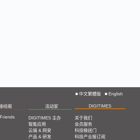
■
中文繁體版
■
English
DIGITIMES
椽经阁
活动家
 Friends
DIGITIMES 主办
关于我们
智能应用
会员服务
云端 & 网安
科技椽送门
产品 & 研发
科技产业报订阅