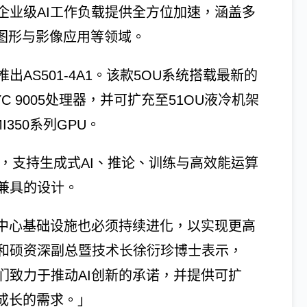
各种企业级AI工作负载提供全方位加速，涵盖多
、图形与影像应用等领域。
AS501-4A1。该款5OU系统搭载最新的
D EPYC 9005处理器，并可扩充至51OU液冷机架
MI350系列GPU。
术，支持生成式AI、推论、训练与高效能运算
兼具的设计。
据中心基础设施也必须持续进化，以实现更高
和硕资深副总暨技术长徐衍珍博士表示，
们致力于推动AI创新的承诺，并提供可扩
成长的需求。」