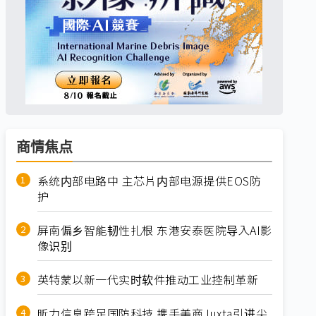
商情焦点
系统内部电路中 主芯片内部电源提供EOS防
护
屏南偏乡智能韧性扎根 东港安泰医院导入AI影
像识别
英特蒙以新一代实时软件推动工业控制革新
昕力信息跨足国防科技 携手美商Juxta引进尖