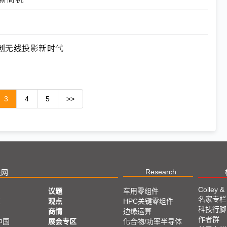
 开创无线投影新时代
3
4
5
>>
Research
技网
Colley &
议题
车用零组件
名家专栏
亚
观点
HPC关键零组件
科技行脚
商情
边缘运算
作者群
中国
展会专区
化合物/功率半导体