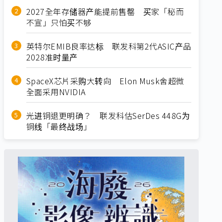
2027全年存储器产能提前售罄 买家「秘而
不宣」只怕买不够
英特尔EMIB良率达标 联发科第2代ASIC产品
2028准时量产
SpaceX芯片采购大转向 Elon Musk舍超微
全面采用NVIDIA
光进铜退更明确？ 联发科估SerDes 448G为
铜线「最终战场」