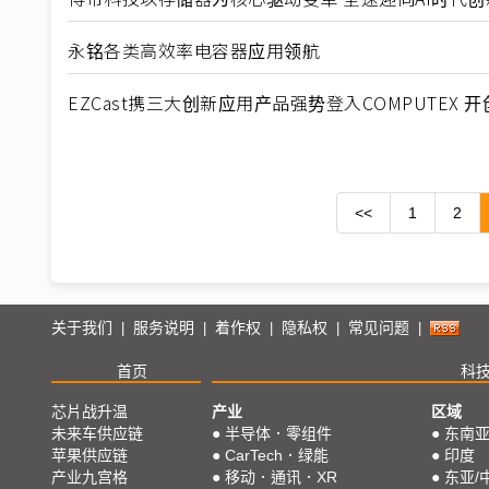
永铭各类高效率电容器应用领航
EZCast携三大创新应用产品强势登入COMPUTEX
<<
1
2
关于我们
服务说明
着作权
隐私权
常见问题
|
|
|
|
|
首页
科
芯片战升温
产业
区域
未来车供应链
●
半导体．零组件
●
东南
苹果供应链
●
CarTech．绿能
●
印度
产业九宫格
●
移动．通讯．XR
●
东亚/