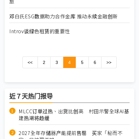
旅
邓白氏ESG数据助力合作金库 推动永续金融创新
Introv谈绿色租赁的重要性
<<
2
3
4
5
6
>>
近７天热门报导
MLCC订单过热、出货比创高 村田示警全球AI基
建热潮将趋缓
2027全年存储器产能提前售罄 买家「秘而不