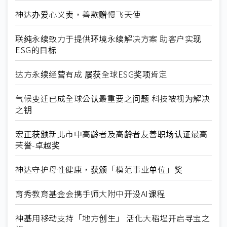
神达办爱心义卖，善款赠慢飞天使
联纯永续致力于提供环境永续解决方案 助客户实现
ESG的目标
达方永续经营有成 屡获全球ESG奖项肯定
气候变迁已成全球公认最重要之问题 科技被视为解决
之钥
宏正获颁新北市中高龄者及高龄者友善职场认证最高
荣誉-卓越奖
神达守护母性健康，获颁「模范事业单位」奖
育秀教育基金会携手师大附中开设AI课程
神基用移动支持「地方创生」 活化大稻埕开启寻宝之