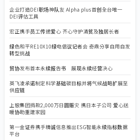
企业打造DEI职场神队友 Alpha plus首创全台唯一
DEI评估工具
宏正携手员工传递爱心 齐心守护清贫及独居长者
绿色和平RE10X10绿电倡议记者会 奇鼎分享自用自发
转型挑战
贸协发布首本永续报告书 展现永续经营决心
英飞凌承诺制定科学基础碳目标并将气候战略扩展至
供应链
上银集团捐款2,000万日圆赈灾 携日本子公司 爱心送
暖协助重建家园
第一金证券携手精诚信息推出ESG智能永续指标数据
平台