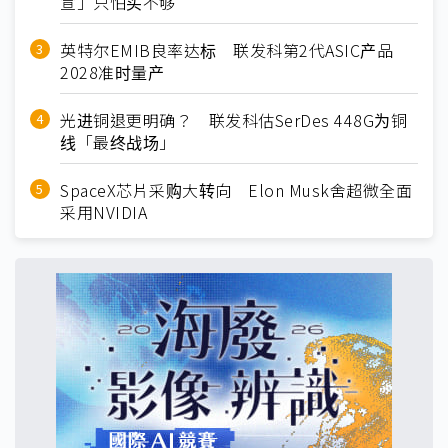
宣」只怕买不够
英特尔EMIB良率达标 联发科第2代ASIC产品
2028准时量产
光进铜退更明确？ 联发科估SerDes 448G为铜
线「最终战场」
SpaceX芯片采购大转向 Elon Musk舍超微全面
采用NVIDIA