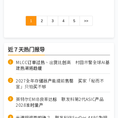
1
2
3
4
5
>>
近７天热门报导
MLCC订单过热、出货比创高 村田示警全球AI基
建热潮将趋缓
2027全年存储器产能提前售罄 买家「秘而不
宣」只怕买不够
英特尔EMIB良率达标 联发科第2代ASIC产品
2028准时量产
光进铜退更明确？ 联发科估SerDes 448G为铜