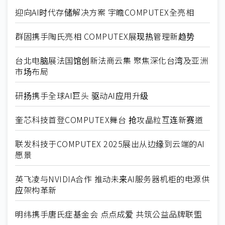
迎向AI时代存储解决方案 宇瞻COMPUTEX全亮相
群固携手陶氏亮相 COMPUTEX展现热管理新趋势
台北电脑展法国馆创新法商云集 聚焦深化台湾及亚洲
市场布局
研扬携手全球AI巨头 驱动AI应用升级
奎芯科技首登COMPUTEX舞台 抢攻晶粒互连新赛道
联发科技于COMPUTEX 2025展出从边缘到云端的AI
愿景
英飞凌与NVIDIA合作 推动未来AI服务器机柜的电源供
应架构革新
明纬携手唐氏症基金会 点点成爱 共筑公益品牌联盟