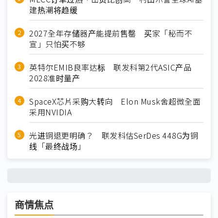
建热潮将趋缓
2027全年存储器产能提前售罄 买家「秘而不
宣」只怕买不够
英特尔EMIB良率达标 联发科第2代ASIC产品
2028准时量产
SpaceX芯片采购大转向 Elon Musk舍超微全面
采用NVIDIA
光进铜退更明确？ 联发科估SerDes 448G为铜
线「最终战场」
商情焦点