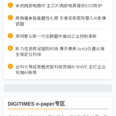
系统内部电路中 主芯片内部电源提供EOS防护
屏南偏乡智能韧性扎根 东港安泰医院导入AI影像
识别
英特蒙以新一代实时软件推动工业控制革新
昕力信息跨足国防科技 携手美商Juxta引进尖端
全域定位科技
台科大育成新创虎智科技亮相AI WAVE 主打企业
地端AI商用
DIGITIMES e-paper专区