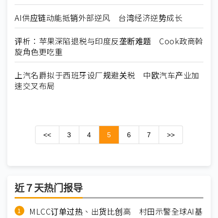
AI供应链动能抵销外部逆风 台湾经济逆势成长
评析：苹果深陷退税与印度反垄断难题 Cook政商斡
旋角色更吃重
上汽名爵拟于西班牙设厂规避关税 中欧汽车产业加
速交叉布局
<<
3
4
5
6
7
>>
近７天热门报导
MLCC订单过热、出货比创高 村田示警全球AI基