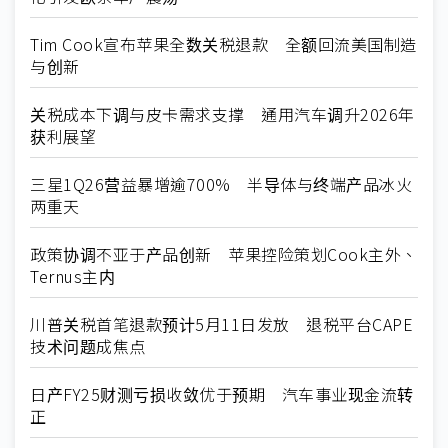
Tim Cook宣布苹果全数关税退款 全额回流美国制造
与创新
关税成本下调与皮卡需求支撑 通用汽车调升2026年
获利展望
三星1Q26营益暴增逾700% 半导体与终端产品冰火
两重天
政策协调不亚于产品创新 苹果控险策划Cook主外、
Ternus主内
川普关税首笔退款预计5月11日发放 退税平台CAPE
技术问题成焦点
日产FY25财测亏损收敛优于预期 汽车事业现金流转
正