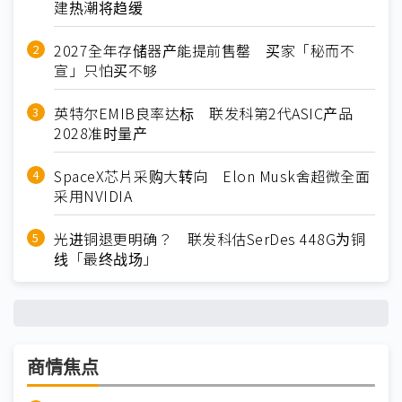
建热潮将趋缓
2027全年存储器产能提前售罄 买家「秘而不
宣」只怕买不够
英特尔EMIB良率达标 联发科第2代ASIC产品
2028准时量产
SpaceX芯片采购大转向 Elon Musk舍超微全面
采用NVIDIA
光进铜退更明确？ 联发科估SerDes 448G为铜
线「最终战场」
商情焦点