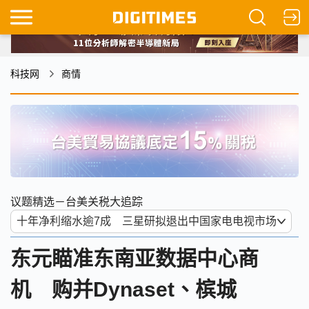
科技网
商情
议题精选－台美关税大追踪
东元瞄准东南亚数据中心商
机 购并Dynaset、槟城