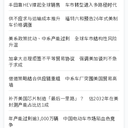
丰田靠HEV撑起全球销售 车市转型进入多路径时代
供不应求与运输成本推升 福特六和预告26年式美制
车价格调涨
美系政策扰动、中系产能过剩 全球车市结构性风险
升温
加拿大总理拒签不平等贸易协议 强调美加谈判不急
于求成
借道策略结合供应链重组 中系车厂突围美国贸易高
墙
补齐美国芯片制造「最后一里路」？ 估2032年在美
封测产能占比达1成
年产能过剩逾3,000万辆 中国电动车市场陷血色竞
争