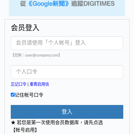
会员登入
【范例：user@company.com】
忘记口令
|
重寄启用信
记住帐号口令
登入
★ 若您是第一次使用会员数据库，请先点选
【帐号启用】