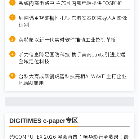
系统内部电路中 主芯片内部电源提供EOS防护
屏南偏乡智能韧性扎根 东港安泰医院导入AI影像
识别
英特蒙以新一代实时软件推动工业控制革新
昕力信息跨足国防科技 携手美商Juxta引进尖端
全域定位科技
台科大育成新创虎智科技亮相AI WAVE 主打企业
地端AI商用
DIGITIMES e-paper专区
📦COMPUTEX 2026 展会直击：精华影音全收录！最