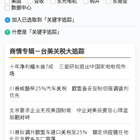
美国
营收
东元电机
购并
东南亚
数据中心
加入已选取到「关键字追踪」
什麽是「关键字追踪」
商情专辑－台美关税大追踪
十年净利缩水逾7成 三星研拟退出中国家电电视市
场
川普威胁祭25%汽车关税 欧盟备妥反制但强调谈判
优先
北京要求企业无视美国制裁 中企对美投资信心降温
加剧对峙
川普拟调升欧盟车进口关税至25% 锁定供应链在地
化引发欧系车厂震荡