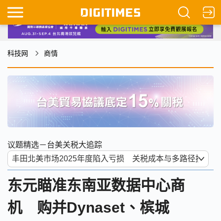
科技网
商情
议题精选－台美关税大追踪
东元瞄准东南亚数据中心商
机 购并Dynaset、槟城