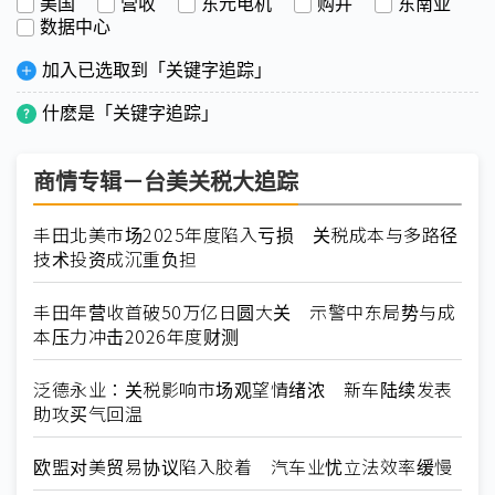
美国
营收
东元电机
购并
东南亚
数据中心
加入已选取到「关键字追踪」
什麽是「关键字追踪」
商情专辑－台美关税大追踪
丰田北美市场2025年度陷入亏损 关税成本与多路径
技术投资成沉重负担
丰田年营收首破50万亿日圆大关 示警中东局势与成
本压力冲击2026年度财测
泛德永业：关税影响市场观望情绪浓 新车陆续发表
助攻买气回温
欧盟对美贸易协议陷入胶着 汽车业忧立法效率缓慢