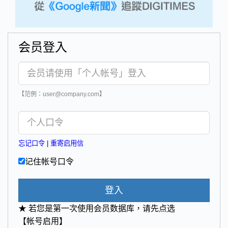
会员登入
【范例：user@company.com】
忘记口令
|
重寄启用信
记住帐号口令
登入
★ 若您是第一次使用会员数据库，请先点选
【帐号启用】