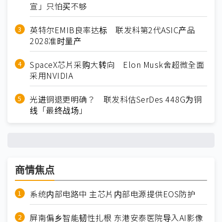
宣」只怕买不够
英特尔EMIB良率达标 联发科第2代ASIC产品
2028准时量产
SpaceX芯片采购大转向 Elon Musk舍超微全面
采用NVIDIA
光进铜退更明确？ 联发科估SerDes 448G为铜
线「最终战场」
商情焦点
系统内部电路中 主芯片内部电源提供EOS防护
屏南偏乡智能韧性扎根 东港安泰医院导入AI影像