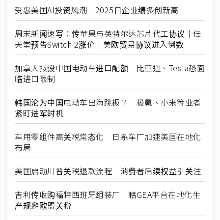
受惠美国AI投资风潮 2025日企业绩多创新高
周末新闻速写：传苹果与英特尔达芯片代工协议｜任
天堂预告Switch 2涨价｜美欧贸易协议进入倒数
加拿大拟设中国电动车进口配额 比亚迪、Tesla恐面
临进口限制
韩国沦为中国电动车出海跳板？ 极氪、小米等业者
紧盯进军时机
车用零组件高关税常态化 日系车厂加速美国在地化
布局
美国启动川普关税退款流程 消费者后续权益引关注
吉利传收购福特西班牙组装厂 藉GEA平台在地化生
产规避欧盟关税