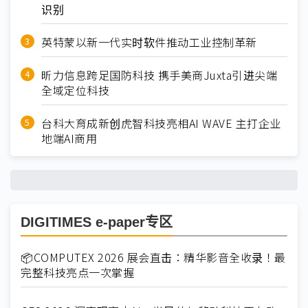
识别
英特蒙以新一代实时软件推动工业控制革新
昕力信息跨足国防科技 携手美商Juxta引进尖端
全域定位科技
台科大育成新创虎智科技亮相AI WAVE 主打企业
地端AI商用
DIGITIMES e-paper专区
📦COMPUTEX 2026 展会直击：精华影音全收录！最
完整科技亮点一次掌握