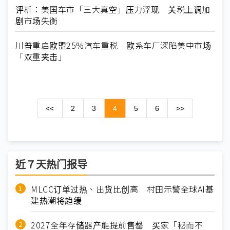
评析：美国车市「三大真空」压力浮现 关税上调加
剧市场失衡
川普重启欧盟25%汽车重税 欧系车厂深陷美中市场
「双重夹击」
<<
2
3
4
5
6
>>
近７天热门报导
MLCC订单过热、出货比创高 村田示警全球AI基
建热潮将趋缓
2027全年存储器产能提前售罄 买家「秘而不