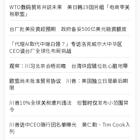
WTO数码贸易共识未果 美日韩19国另组「电商零关
税联盟」
台厂赴美投资超预期 政府备妥500亿美元融资额度
「代理AI取代中端白领？」专访洛克威尔大中华区
CEO谈台厂全球化布局挑战
观察：川习北京会晤前瞻 台湾供应链位处心脏地带
欧盟尚未批准贸易协议 川普：美国独立日是最后期
限
川普10%全球关税遭判违法 但暂时仅发布小范围禁
令
川普访中CEO随行团名单曝光 黄仁勳、Tim Cook入
列