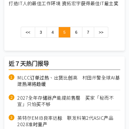
打造IT人的最佳工作环境 资拓宏宇获得最佳IT雇主奖
<<
3
4
5
6
7
>>
近７天热门报导
MLCC订单过热、出货比创高 村田示警全球AI基
建热潮将趋缓
2027全年存储器产能提前售罄 买家「秘而不
宣」只怕买不够
英特尔EMIB良率达标 联发科第2代ASIC产品
2028准时量产