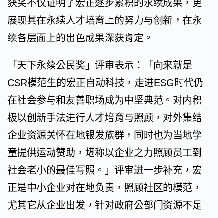
获奖不仅证明了宏正逐步累积的永续成果，更
展现其在永续人才培育上的努力与创新，在永
续各层面上的出色成果深获肯定。
「天下永续公民奖」评审表示：「向来就是
CSR模范生的宏正自动科技，走进ESG时代仍
在社会参与和友善职场成为中坚典范。对内积
极以创新手法进行人才培育与照顾，对外集结
企业资源关怀在地银发族群，同时也为当地学
童提供运动赞助，堪称以企业之力照顾员工到
社会老小的最佳写照。」评审进一步补充，宏
正是中小企业对在地负责，照顾社区的模范，
尤其它从企业出发，针对政府公部门资源不足