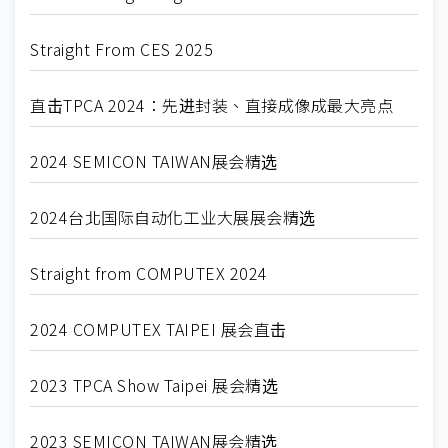
Straight From CES 2025
直击TPCA 2024：先进封装、直接成像成最大亮点
2024 SEMICON TAIWAN展会精选
2024台北国际自动化工业大展展会精选
Straight from COMPUTEX 2024
2024 COMPUTEX TAIPEI 展会直击
2023 TPCA Show Taipei 展会精选
2023 SEMICON TAIWAN展会精选