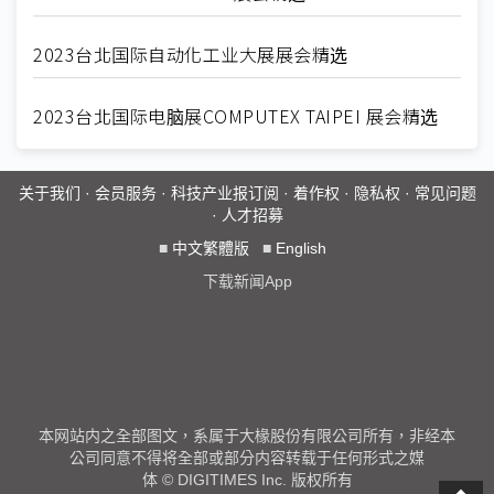
2023台北国际自动化工业大展展会精选
2023台北国际电脑展COMPUTEX TAIPEI 展会精选
关于我们
·
会员服务
·
科技产业报订阅
·
着作权
·
隐私权
·
常见问题
·
人才招募
■
中文繁體版
■
English
下载新闻App
本网站内之全部图文，系属于大椽股份有限公司所有，非经本
公司同意不得将全部或部分内容转载于任何形式之媒
体 © DIGITIMES Inc. 版权所有