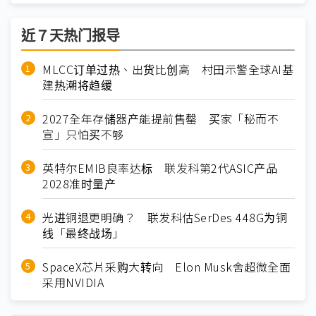
近７天热门报导
MLCC订单过热、出货比创高 村田示警全球AI基
建热潮将趋缓
2027全年存储器产能提前售罄 买家「秘而不
宣」只怕买不够
英特尔EMIB良率达标 联发科第2代ASIC产品
2028准时量产
光进铜退更明确？ 联发科估SerDes 448G为铜
线「最终战场」
SpaceX芯片采购大转向 Elon Musk舍超微全面
采用NVIDIA