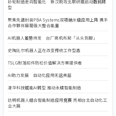
砂轮制造走向智能化 新汉助攻北联研磨启动数码转
型
聚焦先进封装PBA Systems双项纳米级应用上阵 携手
合作夥伴展现强大整合能量
AI机器人蓄势待发 台厂商机布局「从头到脚」
史陶比尔机器人正在改变传统工作型态
TSLG耐落扣件防松价值解决方案提供者
AI助力发展 自动化应用无远弗届
凌华科技赋能AI转型 推动永续智能制造
达明机器人结合智能制造应用竞赛 亮相台北自动化工
业大展