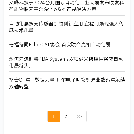
文晔科技于2024台北国际自动化工业大展发布联发科
智能物联网平台Genio系列产品解决方案
自动化展多元传感器引领创新应用 宜福门展现强大传
感技术能量
倍福偕同EtherCAT协会 首次联合亮相自动化展
聚焦先进封装PBA Systems双项纳米级应用将成自动
化展新焦点
整合OT与IT数据力量 北尔电子助攻制造业数码与永续
双轴转型
1
2
>>