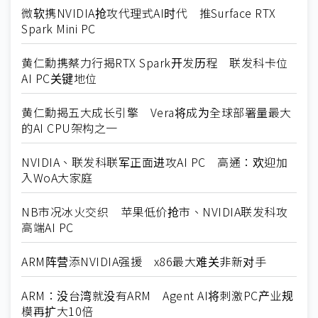
微软携NVIDIA抢攻代理式AI时代 推Surface RTX
Spark Mini PC
黄仁勳携蔡力行揭RTX Spark开发历程 联发科卡位
AI PC关键地位
黄仁勳揭五大成长引擎 Vera将成为全球部署量最大
的AI CPU架构之一
NVIDIA、联发科联军正面进攻AI PC 高通：欢迎加
入WoA大家庭
NB市况冰火交织 苹果低价抢市、NVIDIA联发科攻
高端AI PC
ARM阵营添NVIDIA强援 x86最大难关非新对手
ARM：没台湾就没有ARM Agent AI将刺激PC产业规
模再扩大10倍