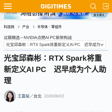
科技网
产业
半导体．零组件
议题精选－NVIDIA点燃AI PC新架构战
光宝邱森彬：RTX Spark将重
新定义AI PC 迟早成为个人助
理
王嘉瑜
／
台北
2026/06/03