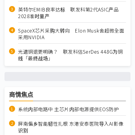
英特尔EMIB良率达标 联发科第2代ASIC产品
2028准时量产
SpaceX芯片采购大转向 Elon Musk舍超微全面
采用NVIDIA
光进铜退更明确？ 联发科估SerDes 448G为铜
线「最终战场」
商情焦点
系统内部电路中 主芯片内部电源提供EOS防护
屏南偏乡智能韧性扎根 东港安泰医院导入AI影像
识别