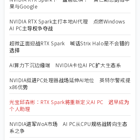
果与Google
NVIDIA RTX Spark主打本地AI代理 点燃Windows
AI PC主导权争夺战
超微正面迎战RTX Spark 喊话Strix Halo是不会错的
选择
AI算力下沉边缘端 NVIDIA卡位AI PC扩大生态系
NVIDIA挺进PC处理器战场延伸AI地位 英特尔警戒提
x86优势
光宝邱森彬：RTX Spark将重新定义AI PC 迟早成为
个人助理
NVIDIA进军WoA市场 AI PC从CPU规格战转向生态
系之争