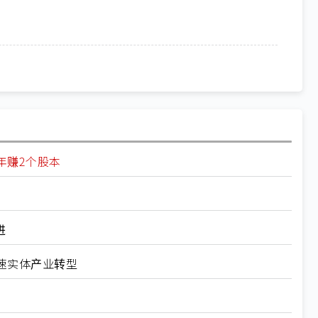
年赚2个股本
进
速实体产业转型