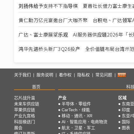
刘扬伟给予支持不下指导棋 夏普社长借力富士康生
黄仁勳万亿元宴邀台厂大咖齐聚 台积电、广达领军A
广达、富士康展望乐观 AI服务器供应链2026年「
鸿华先进桥头新厂3Q26投产 全价值链布局台湾示
关于我们
服务说明
着作权
隐私权
常见问题
|
|
|
|
|
首页
科
芯片战升温
产业
区域
未来车供应链
●
半导体．零组件
●
东南
苹果供应链
●
CarTech．绿能
●
印度
产业九宫格
●
移动．通讯．XR
●
东亚/
科技椽送门
●
AI．智能应用．电商物流
●
国际
展会
●
航太．卫星．军工
●
图表
修订与更新
●
IT．系统供应链