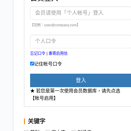
【范例：user@company.com】
忘记口令
|
重寄启用信
记住帐号口令
登入
★ 若您是第一次使用会员数据库，请先点选
【帐号启用】
关键字