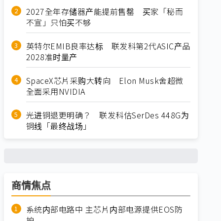
2027全年存储器产能提前售罄 买家「秘而
不宣」只怕买不够
英特尔EMIB良率达标 联发科第2代ASIC产品
2028准时量产
SpaceX芯片采购大转向 Elon Musk舍超微
全面采用NVIDIA
光进铜退更明确？ 联发科估SerDes 448G为
铜线「最终战场」
商情焦点
系统内部电路中 主芯片内部电源提供EOS防
护