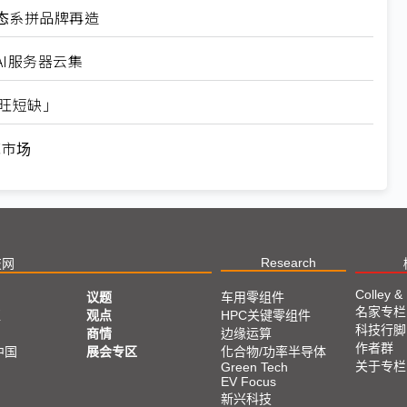
态系拼品牌再造
I服务器云集
长旺短缺」
范市场
Research
技网
Colley &
议题
车用零组件
名家专栏
亚
观点
HPC关键零组件
科技行脚
商情
边缘运算
作者群
中国
展会专区
化合物/功率半导体
关于专栏
Green Tech
EV Focus
新兴科技