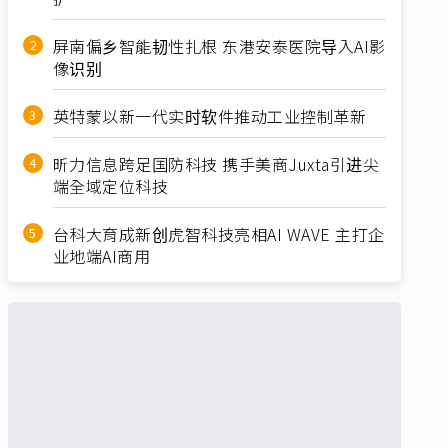
屏南偏乡智能韧性扎根 东港安泰医院导入AI影
像识别
英特蒙以新一代实时软件推动工业控制革新
昕力信息跨足国防科技 携手美商Juxta引进尖
端全域定位科技
台科大育成新创虎智科技亮相AI WAVE 主打企
业地端AI商用