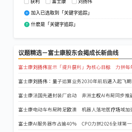
获利
富士康
刘扬伟
加入已选取到「关键字追踪」
什麽是「关键字追踪」
议题精选－富士康股东会揭成长新曲线
富士康刘扬伟宣示「提升获利」为核心目标 力拼每
富士康刘扬伟：量子运算业务2030年前后进入起飞期
富士康法国先进封装厂启动 非洲主权AI布局同步推
富士康电动车布局跨足欧澳 机器人落地医疗场域加
富士康AI服务器市占逾40% CPO力拼2026全球第一