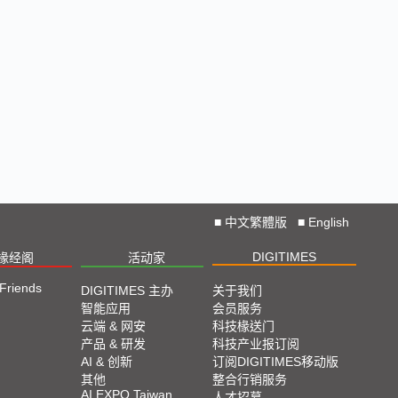
■
中文繁體版
■
English
DIGITIMES
椽经阁
活动家
 Friends
DIGITIMES 主办
关于我们
智能应用
会员服务
云端 & 网安
科技椽送门
产品 & 研发
科技产业报订阅
AI & 创新
订阅DIGITIMES移动版
其他
整合行销服务
AI EXPO Taiwan
人才招募