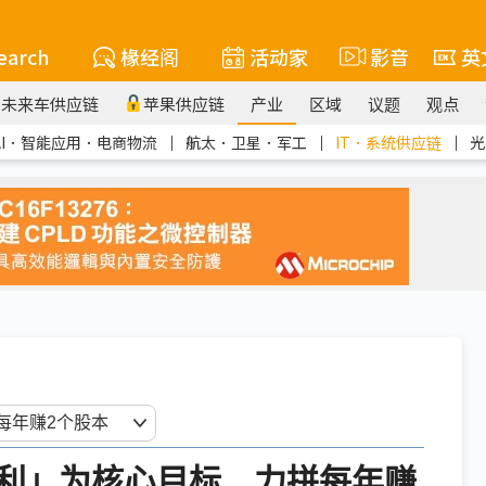
earch
椽经阁
活动家
影音
英
未来车供应链
苹果供应链
产业
区域
议题
观点
AI．智能应用．电商物流
｜
航太．卫星．军工
｜
IT．系统供应链
｜
光
利」为核心目标 力拼每年赚