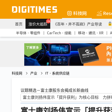
科技网
Res
259
首页
涨价大追踪
《百年，并不孤寂》产业导读
半导体．零组件
｜
CarTech．绿能
｜
移动．通讯．XR
｜
科技网
产业
IT．系统供应链
议题精选－富士康股东会揭成长新曲线
富士康刘扬伟宣示「提升获