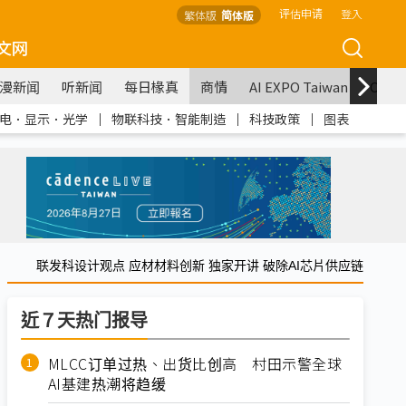
评估申请
登入
繁体版
简体版
文网
漫新闻
听新闻
每日椽真
商情
AI EXPO Taiwan
COM
电．显示．光学
｜
物联科技．智能制造
｜
科技政策
｜
图表
联发科设计观点 应材材料创新 独家开讲 破除AI芯片供应链
近７天热门报导
MLCC订单过热、出货比创高 村田示警全球
AI基建热潮将趋缓