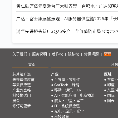
黄仁勳万亿元宴邀台厂大咖齐聚 台积电、广达领军A
广达、富士康展望乐观 AI服务器供应链2026年「
鸿华先进桥头新厂3Q26投产 全价值链布局台湾示
关于我们
服务说明
着作权
隐私权
常见问题
|
|
|
|
|
首页
科
芯片战升温
产业
区域
未来车供应链
●
半导体．零组件
●
东南
苹果供应链
●
CarTech．绿能
●
印度
产业九宫格
●
移动．通讯．XR
●
东亚/
科技椽送门
●
AI．智能应用．电商物流
●
国际
展会
●
航太．卫星．军工
●
图表
修订与更新
●
IT．系统供应链
●
光电．显示．光学
●
科技政策