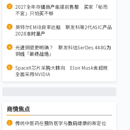
2027全年存储器产能提前售罄 买家「秘而
不宣」只怕买不够
英特尔EMIB良率达标 联发科第2代ASIC产品
2028准时量产
光进铜退更明确？ 联发科估SerDes 448G为
铜线「最终战场」
SpaceX芯片采购大转向 Elon Musk舍超微
全面采用NVIDIA
商情焦点
传统中医药在预防医学与数码健康的新定位