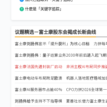
什麽是「关键字追踪」
议题精选－富士康股东会揭成长新曲线
富士康刘扬伟宣示「提升获利」为核心目标 力拼每
富士康刘扬伟：量子运算业务2030年前后进入起飞期
富士康法国先进封装厂启动 非洲主权AI布局同步推
富士康电动车布局跨足欧澳 机器人落地医疗场域加
富士康AI服务器市占逾40% CPO力拼2026全球第一
刘扬伟给予支持不下指导棋 夏普社长借力富士康生