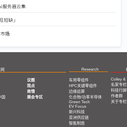
I服务器云集
长旺短缺」
范市场
Research
技网
Colley &
议题
车用零组件
名家专栏
亚
观点
HPC关键零组件
科技行脚
商情
边缘运算
作者群
中国
展会专区
化合物/功率半导体
关于专栏
Green Tech
EV Focus
新兴科技
亚洲供应链
智能制造