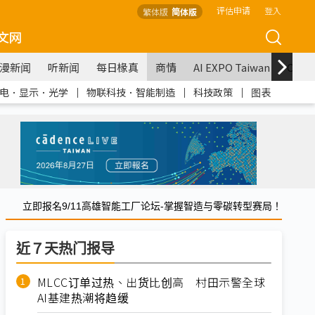
评估申请
登入
繁体版
简体版
文网
漫新闻
听新闻
每日椽真
商情
AI EXPO Taiwan
COM
电．显示．光学
｜
物联科技．智能制造
｜
科技政策
｜
图表
立即报名9/11高雄智能工厂论坛-掌握智造与零碳转型赛局！
近７天热门报导
MLCC订单过热、出货比创高 村田示警全球
AI基建热潮将趋缓