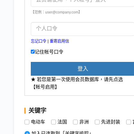
【范例：user@company.com】
忘记口令
|
重寄启用信
记住帐号口令
登入
★ 若您是第一次使用会员数据库，请先点选
【帐号启用】
关键字
电动车
法国
非洲
先进封装
加入已选取到「关键字追踪」