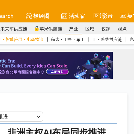
earch
椽经阁
活动家
影音
英
未来车供应链
苹果供应链
产业
区域
议题
观点
AI．智能应用．电商物流
｜
航太．卫星．军工
｜
IT．系统供应链
｜
光
 非洲主权AI布局同步推进