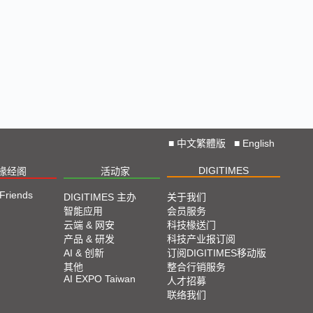
■
中文繁體版
■
English
DIGITIMES
椽经阁
活动家
 Friends
DIGITIMES 主办
关于我们
智能应用
会员服务
云端 & 网安
科技椽送门
产品 & 研发
科技产业报订阅
AI & 创新
订阅DIGITIMES移动版
其他
整合行销服务
AI EXPO Taiwan
人才招募
联络我们