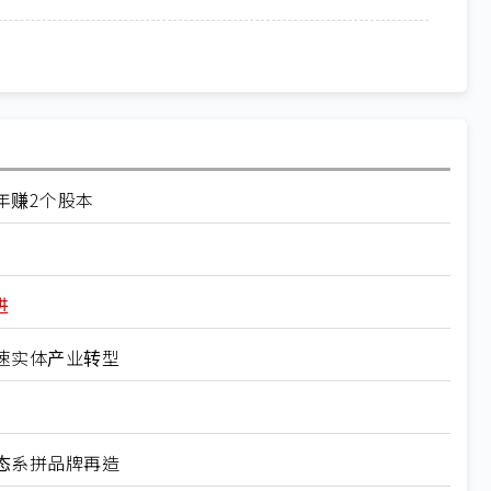
年赚2个股本
进
速实体产业转型
态系拼品牌再造