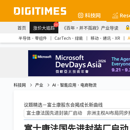
科技网
Res
257
首页
涨价大追踪
《百年，并不孤寂》产业导读
半导体．零组件
｜
CarTech．绿能
｜
移动．通讯．XR
｜
科技网
产业
AI．智能应用．电商物流
议题精选－富士康股东会揭成长新曲线
富士康法国先进封装厂启动