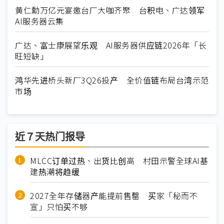
黄仁勳万亿元宴邀台厂大咖齐聚 台积电、广达领军
AI服务器云集
广达、富士康展望乐观 AI服务器供应链2026年「长
旺短缺」
鸿华先进桥头新厂3Q26投产 全价值链布局台湾示范
市场
近７天热门报导
MLCC订单过热、出货比创高 村田示警全球AI基
建热潮将趋缓
2027全年存储器产能提前售罄 买家「秘而不
宣」只怕买不够