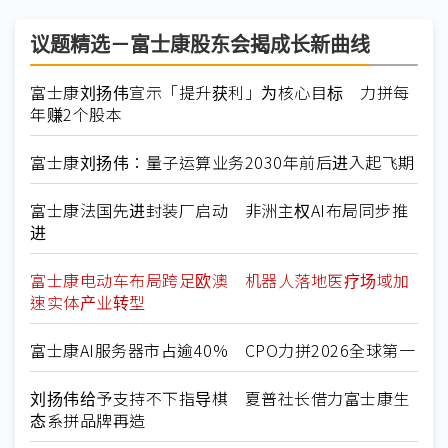
议题精选－富士康股东会揭成长新曲线
富士康刘扬伟宣示「提升获利」为核心目标 力拼每
年赚2个股本
富士康刘扬伟：量子运算业务2030年前后进入起飞期
富士康法国先进封装厂启动 非洲主权AI布局同步推
进
富士康电动车布局跨足欧澳 机器人落地医疗场域加
速实体产业转型
富士康AI服务器市占逾40% CPO力拼2026全球第一
刘扬伟给予支持不下指导棋 夏普社长借力富士康生
态系拼品牌再造