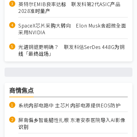
英特尔EMIB良率达标 联发科第2代ASIC产品
2028准时量产
SpaceX芯片采购大转向 Elon Musk舍超微全面
采用NVIDIA
光进铜退更明确？ 联发科估SerDes 448G为铜
线「最终战场」
商情焦点
系统内部电路中 主芯片内部电源提供EOS防护
屏南偏乡智能韧性扎根 东港安泰医院导入AI影像
识别