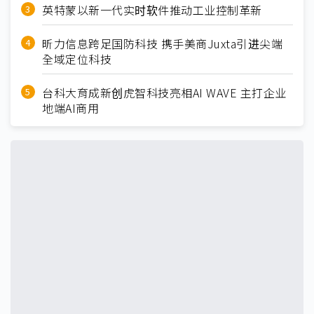
英特蒙以新一代实时软件推动工业控制革新
昕力信息跨足国防科技 携手美商Juxta引进尖端
全域定位科技
台科大育成新创虎智科技亮相AI WAVE 主打企业
地端AI商用