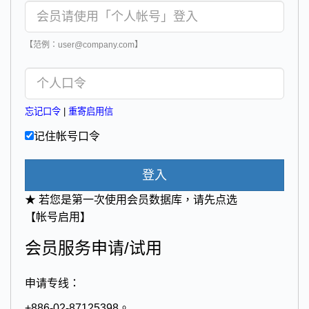
【范例：user@company.com】
忘记口令
|
重寄启用信
记住帐号口令
登入
★ 若您是第一次使用会员数据库，请先点选
【帐号启用】
会员服务申请/试用
申请专线：
+886-02-87125398。