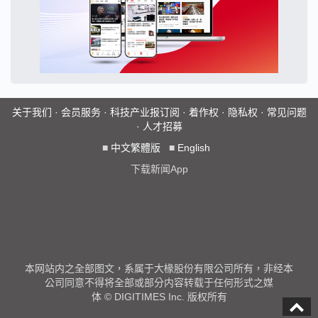
关于我们
·
会员服务
·
科技产业报订阅
·
着作权
·
隐私权
·
常见问题
·
人才招募
■
中文繁體版
■
English
下载新闻App
本网站内之全部图文，系属于大椽股份有限公司所有，非经本
公司同意不得将全部或部分内容转载于任何形式之媒
体 © DIGITIMES Inc. 版权所有