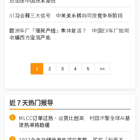
恐加速中国技术渗透
川习会释三大信号 中美关系转向可控竞争新阶段
欧洲车厂「殭屍产线」集体复活？ 中国EV车厂如何
收编西方没落产能
1
2
3
4
5
>>
近７天热门报导
MLCC订单过热、出货比创高 村田示警全球AI基
建热潮将趋缓
2027全年存储器产能提前售罄 买家「秘而不