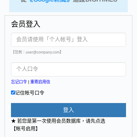
会员登入
【范例：user@company.com】
忘记口令
|
重寄启用信
记住帐号口令
登入
★ 若您是第一次使用会员数据库，请先点选
【帐号启用】