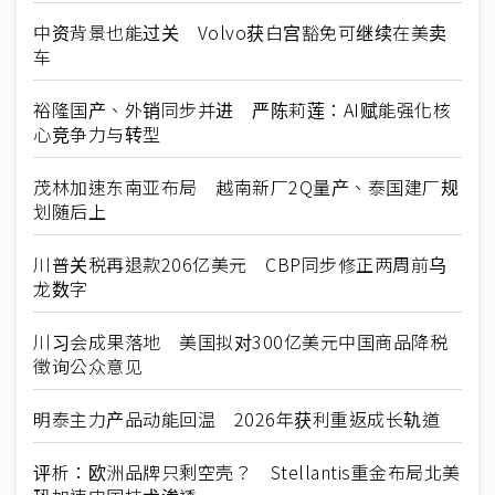
中资背景也能过关 Volvo获白宫豁免可继续在美卖
车
裕隆国产、外销同步并进 严陈莉莲：AI赋能强化核
心竞争力与转型
茂林加速东南亚布局 越南新厂2Q量产、泰国建厂规
划随后上
川普关税再退款206亿美元 CBP同步修正两周前乌
龙数字
川习会成果落地 美国拟对300亿美元中国商品降税
徵询公众意见
明泰主力产品动能回温 2026年获利重返成长轨道
评析：欧洲品牌只剩空壳？ Stellantis重金布局北美