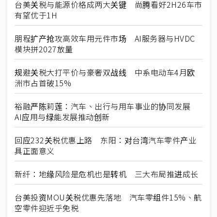
台美关税与能源价格成两大关键 尚腾看好2H26车市
有望优于1H
朋程扩产抢攻高效车用元件市场 AI服务器与HVDC
模块拼2027放量
规避关税大打平价与豪奢双战线 中系电动车4月欧
洲市占首破15%
裕融严陈莉莲：汽车、出行与用车事业的协同发展
AI应用与绿能发展推动创新
回应232关税优惠上路 东阳：对台湾汽车零件产业
具正面意义
新纤：地缘风险是危机也是转机 三大布局推进成长
台美投资MOU关税优惠先落地 汽车零组件15%、航
空零件迎近乎免税