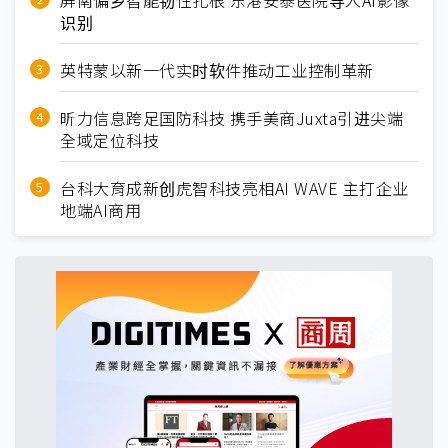
识别
英特蒙以新一代实时软件推动工业控制革新
昕力信息跨足国防科技 携手美商Juxta引进尖端
全域定位科技
台科大育成新创虎智科技亮相AI WAVE 主打企业
地端AI商用