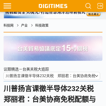
科技网
产业
科技政策
议题精选－台美关税大追踪
川普扬言课徵半导体232关税
郑丽君：台美协商免税配额与