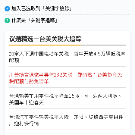
加入已选取到「关键字追踪」
什麽是「关键字追踪」
议题精选－台美关税大追踪
加拿大下调中国电动车关税 首年开放4.9万辆低税率
配额
川普扬言课徵半导体232关税 郑丽君：台美协商免
税配额与豁免清单
台湾输美车用零件税率降至15% MIT迎两大利多、
美国车市迎春天
台湾汽车零件输美税率大降 东阳、堤维西等零组件
厂迎利多行情