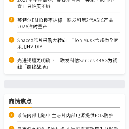
宣」只怕买不够
英特尔EMIB良率达标 联发科第2代ASIC产品
2028准时量产
SpaceX芯片采购大转向 Elon Musk舍超微全面
采用NVIDIA
光进铜退更明确？ 联发科估SerDes 448G为铜
线「最终战场」
商情焦点
系统内部电路中 主芯片内部电源提供EOS防护
屏南偏乡智能韧性扎根 东港安泰医院导入AI影像