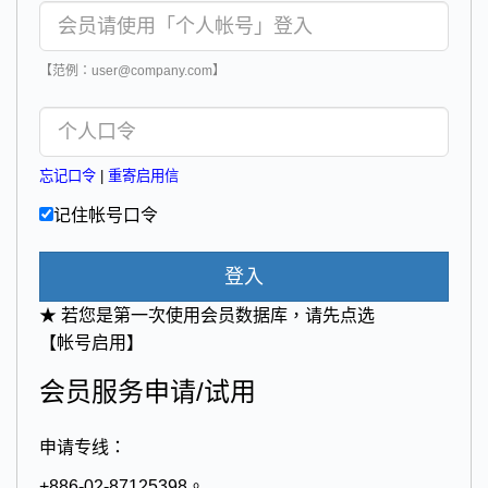
【范例：user@company.com】
忘记口令
|
重寄启用信
记住帐号口令
登入
★ 若您是第一次使用会员数据库，请先点选
【帐号启用】
会员服务申请/试用
申请专线：
+886-02-87125398。