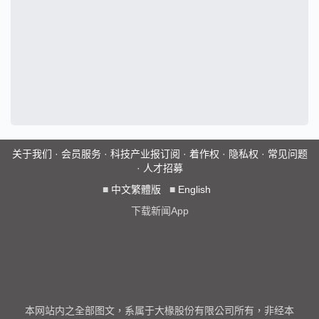
关于我们
·
会员服务
·
科技产业报订阅
·
着作权
·
隐私权
·
常见问题
·
人才招募
■
中文繁體版
■
English
下载新闻App
本网站内之全部图文，系属于大椽股份有限公司所有，非经本