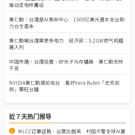
推动变电所筹设
黄仁勳：台湾是AI革命中心 1500亿美元资本支出助
力台生态系
黄仁勳喊台湾需更多电力 经济部：5.2GW燃气机组
将入列
中国市场、台湾投资、矽光子与存储器 黄仁勳无所
不答
NVIDIA黄仁勳提前抵台 看好Vera Rubin「史无前
例」带旺台链
近７天热门报导
MLCC订单过热、出货比创高 村田示警全球AI基