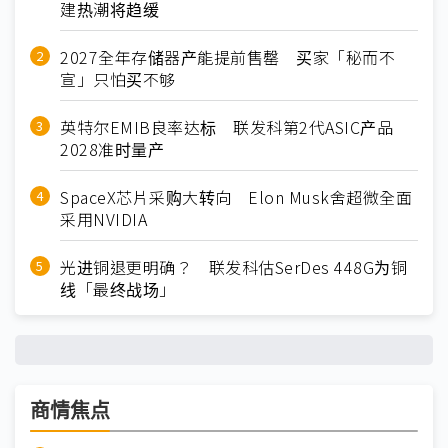
建热潮将趋缓
2027全年存储器产能提前售罄 买家「秘而不
宣」只怕买不够
英特尔EMIB良率达标 联发科第2代ASIC产品
2028准时量产
SpaceX芯片采购大转向 Elon Musk舍超微全面
采用NVIDIA
光进铜退更明确？ 联发科估SerDes 448G为铜
线「最终战场」
商情焦点