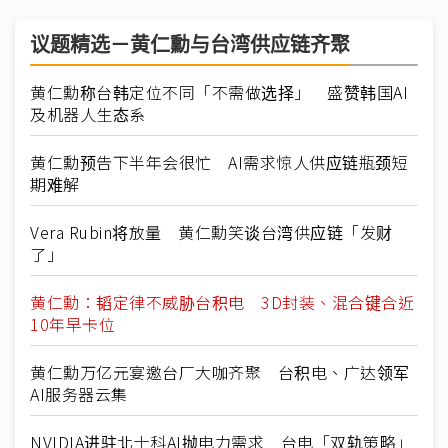
议题精选－黄仁勳与台湾供应链齐聚
黄仁勳称台韩定位不同「不需做选择」 盛赞韩国AI
及机器人生态系
黄仁勳预告下半年会很忙 AI需求惊人供应链瓶颈短
期难解
Vera Rubin将放量 黄仁勳笑谈台湾供应链「发财
了」
黄仁勳：韬定律不威胁台积电 3D封装、混合键合近
10年早卡位
黄仁勳万亿元宴邀台厂大咖齐聚 台积电、广达领军
AI服务器云集
NVIDIA进驻北士科AI抛电力需求 台电「双轨策略」