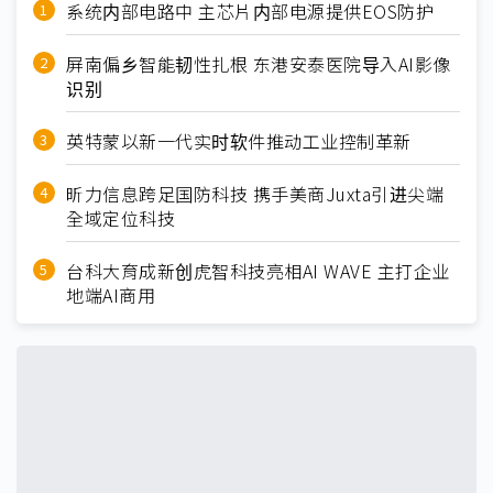
系统内部电路中 主芯片内部电源提供EOS防护
屏南偏乡智能韧性扎根 东港安泰医院导入AI影像
识别
英特蒙以新一代实时软件推动工业控制革新
昕力信息跨足国防科技 携手美商Juxta引进尖端
全域定位科技
台科大育成新创虎智科技亮相AI WAVE 主打企业
地端AI商用