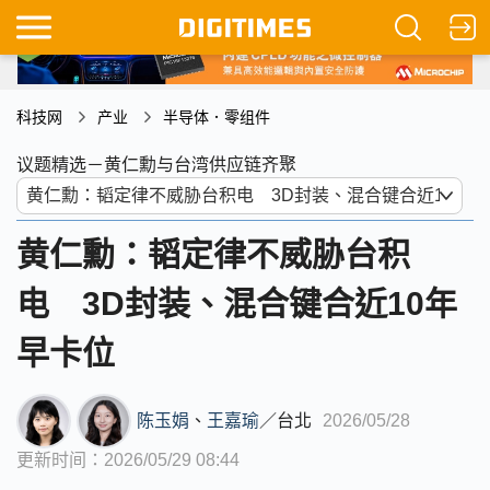
科技网
产业
半导体．零组件
议题精选－黄仁勳与台湾供应链齐聚
黄仁勳：韬定律不威胁台积
电 3D封装、混合键合近10年
早卡位
陈玉娟
、
王嘉瑜
／
台北
2026/05/28
更新时间：2026/05/29 08:44