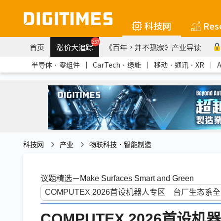
科技网
Res
257
首页
涨价大追踪
《百年，并不孤寂》产业导读
半导体．零组件
｜
CarTech．绿能
｜
移动．通讯．XR
｜
科技网
产业
物联科技．智能制造
议题精选－Make Surfaces Smart and Green
COMPUTEX 2026首