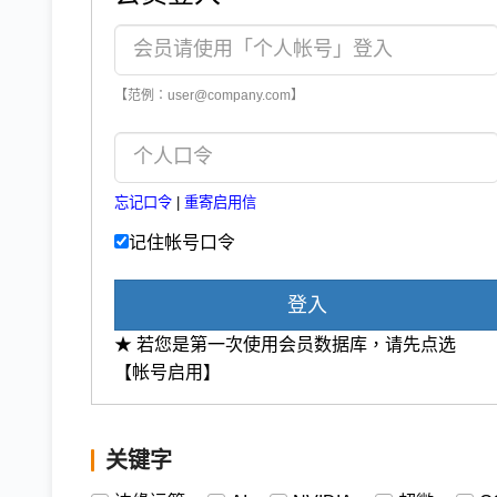
【范例：user@company.com】
忘记口令
|
重寄启用信
记住帐号口令
登入
★ 若您是第一次使用会员数据库，请先点选
【帐号启用】
关键字