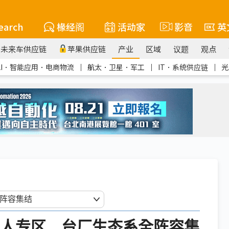
earch
椽经阁
活动家
影音
英
未来车供应链
苹果供应链
产业
区域
议题
观点
AI．智能应用．电商物流
｜
航太．卫星．军工
｜
IT．系统供应链
｜
光
设机器人专区 台厂生态系全阵容集