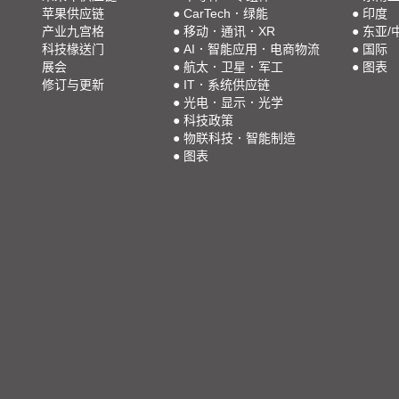
苹果供应链
●
CarTech．绿能
●
印度
产业九宫格
●
移动．通讯．XR
●
东亚/
科技椽送门
●
AI．智能应用．电商物流
●
国际
展会
●
航太．卫星．军工
●
图表
修订与更新
●
IT．系统供应链
●
光电．显示．光学
●
科技政策
●
物联科技．智能制造
●
图表