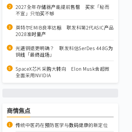
2027全年存储器产能提前售罄 买家「秘而
不宣」只怕买不够
英特尔EMIB良率达标 联发科第2代ASIC产品
2028准时量产
光进铜退更明确？ 联发科估SerDes 448G为
铜线「最终战场」
SpaceX芯片采购大转向 Elon Musk舍超微
全面采用NVIDIA
商情焦点
传统中医药在预防医学与数码健康的新定位