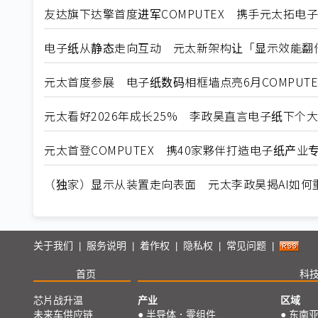
友达旗下达擎首度进军COMPUTEX 携手元太拓电
电子纸从静态走向互动 元太新架构让「显示效能翻
元太首度参展 电子纸数码相框墙点亮6月COMPUTEX 
元太看好2026年成长25% 李政昊直言电子纸下个大市
元太首登COMPUTEX 携40家夥伴打造电子纸产业
（独家）显示从装置走向表面 元太李政昊揭AI如何
关于我们
服务说明
着作权
隐私权
常见问题
|
|
|
|
|
首页
科
芯片战升温
产业
区域
未来车供应链
●
半导体．零组件
●
东南