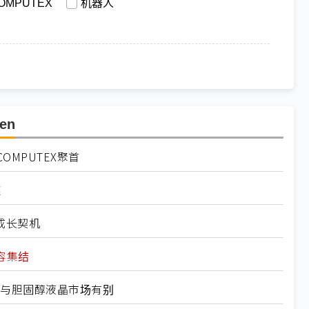
OMPUTEX
机器人
en
MPUTEX聚首
链
成长契机
阵容集结
：与胆固醇液晶市场有别