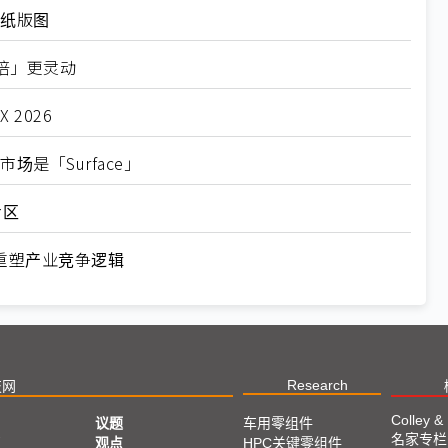
子纸版图
倍」更灵动
2026
场是「Surface」
专区
重塑产业竞争逻辑
Research
技网
Colley &
议题
车用零组件
名家专栏
亚
观点
HPC关键零组件