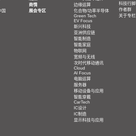
科技行脚
商情
边缘运算
作者群
中国
展会专区
化合物/功率半导体
关于专栏
Green Tech
EV Focus
新兴科技
亚洲供应链
智能制造
智能家庭
物联网
宽频与无线
次时代移动通讯
Cloud
AI Focus
电脑运算
服务器
移动设备与应用
智能穿戴
CarTech
IC设计
IC制造
显示科技与应用