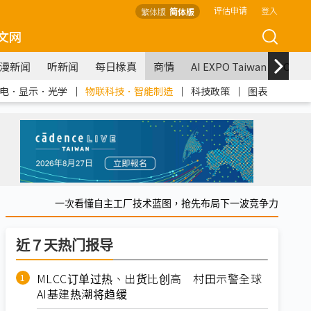
评估申请
登入
繁体版
简体版
文网
漫新闻
听新闻
每日椽真
商情
AI EXPO Taiwan
COM
电．显示．光学
｜
物联科技．智能制造
｜
科技政策
｜
图表
一次看懂自主工厂技术蓝图，抢先布局下一波竞争力
近７天热门报导
MLCC订单过热、出货比创高 村田示警全球
AI基建热潮将趋缓