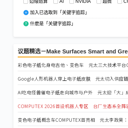
边缘运算
AI
NVIDIA
超微
C
加入已选取到「关键字追踪」
什麽是「关键字追踪」
议题精选－Make Surfaces Smart and Gre
彩色电子纸化身电吉他、变色车 元太三大技术平台CO
Google人形机器人穿上电子纸皮肤 元太切入供应
AI吃电怪兽催电子纸走向城市与户外 元太迎「大」
COMPUTEX 2026首设机器人专区 台厂生态系全
变色电子纸概念车COMPUTEX首亮相 元太李政昊