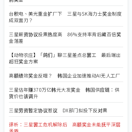
台积电、美光重金扩厂下 三星与SK海力士奖金制度
成双面刃？
三星薪资协议投票热度高 86%支持率背后藏百倍奖
金落差
【动物农庄】「鸽们」聊三星差点总罢工 最后端出
超狂奖金方案
高额绩效奖金反噬？ 韩国企业加速推动AI无人工厂
三星估年赚370万亿韩元大发奖金 韩国供应链：供
货价也该调升
三星劳资暂定协议惹议 DX部门拟投下反对票
评析：三星罢工危机解除后 高额奖金未能抚平深层
矛盾