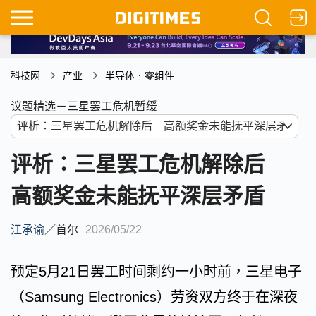
科技网
产业
半导体．零组件
议题精选－三星罢工危机暂缓
评析：三星罢工危机解除后
高额奖金未能抚平深层矛盾
江承谕
／
首尔
2026/05/22
预定5月21日罢工时间剩约一小时前，三星电子
（Samsung Electronics）劳资双方终于在深夜