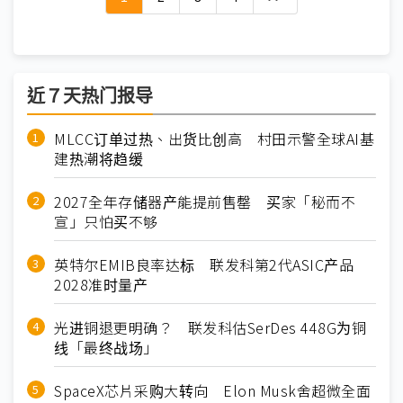
近７天热门报导
MLCC订单过热、出货比创高 村田示警全球AI基
建热潮将趋缓
2027全年存储器产能提前售罄 买家「秘而不
宣」只怕买不够
英特尔EMIB良率达标 联发科第2代ASIC产品
2028准时量产
光进铜退更明确？ 联发科估SerDes 448G为铜
线「最终战场」
SpaceX芯片采购大转向 Elon Musk舍超微全面