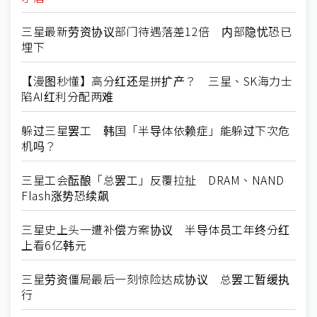
三星最新劳资协议部门待遇落差12倍 内部隐忧恐已
埋下
【漫图秒懂】高分红还是拼扩产？ 三星、SK海力士
陷AI红利分配两难
躲过三星罢工 韩国「半导体依赖症」能躲过下次危
机吗？
三星工会酝酿「总罢工」反覆拉扯 DRAM、NAND
Flash涨势恐续飙
三星史上头一遭补偿方案协议 半导体员工年终分红
上看6亿韩元
三星劳资僵局最后一刻惊险达成协议 总罢工暂缓执
行