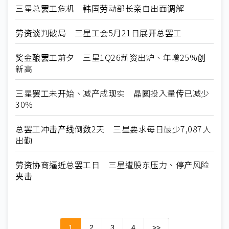
三星总罢工危机 韩国劳动部长亲自出面调解
劳资谈判破局 三星工会5月21日展开总罢工
奖金酿罢工前夕 三星1Q26薪资出炉、年增25%创
新高
三星罢工未开始、减产成现实 晶圆投入量传已减少
30%
总罢工冲击产线倒数2天 三星要求每日最少7,087人
出勤
劳资协商逼近总罢工日 三星遭股东压力、停产风险
夹击
1
2
3
4
>>