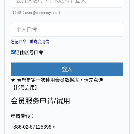
【范例：user@company.com】
忘记口令
|
重寄启用信
记住帐号口令
登入
★ 若您是第一次使用会员数据库，请先点选
【帐号启用】
会员服务申请/试用
申请专线：
+886-02-87125398。