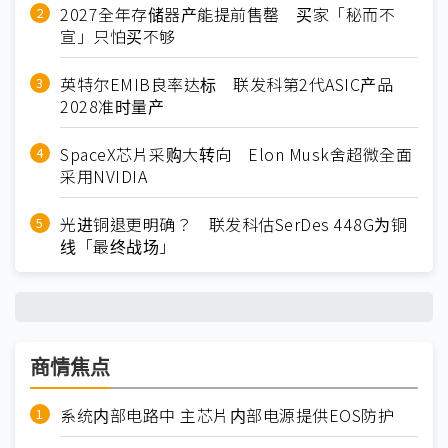
2027全年存储器产能提前售罄 买家「秘而不
宣」只怕买不够
英特尔EMIB良率达标 联发科第2代ASIC产品
2028准时量产
SpaceX芯片采购大转向 Elon Musk舍超微全面
采用NVIDIA
光进铜退更明确？ 联发科估SerDes 448G为铜
线「最终战场」
商情焦点
系统内部电路中 主芯片内部电源提供EOS防护