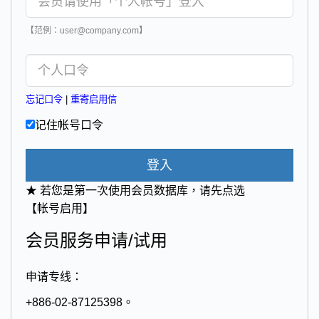
【范例：user@company.com】
忘记口令
|
重寄启用信
记住帐号口令
登入
★ 若您是第一次使用会员数据库，请先点选
【帐号启用】
会员服务申请/试用
申请专线：
+886-02-87125398。