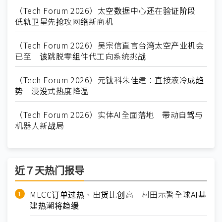
（Tech Forum 2026）太空数据中心还在验证阶段
低轨卫星先抢攻网络新商机
（Tech Forum 2026）吴宗信直言台湾太空产业机会
已至 该跳脱零组件代工向系统挑战
（Tech Forum 2026）元钛科朱佳建：直接液冷成趋
势 浸没式热度降温
（Tech Forum 2026）实体AI全面落地 带动自驾与
机器人新战局
近７天热门报导
MLCC订单过热、出货比创高 村田示警全球AI基
建热潮将趋缓