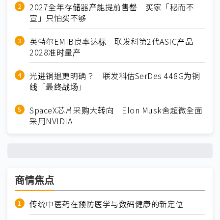
2027全年存储器产能提前售罄 买家「秘而不
宣」只怕买不够
英特尔EMIB良率达标 联发科第2代ASIC产品
2028准时量产
光进铜退更明确？ 联发科估SerDes 448G为铜
线「最终战场」
SpaceX芯片采购大转向 Elon Musk舍超微全面
采用NVIDIA
商情焦点
传统中医药在预防医学与数码健康的新定位