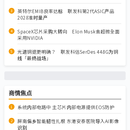
英特尔EMIB良率达标 联发科第2代ASIC产品
2028准时量产
SpaceX芯片采购大转向 Elon Musk舍超微全面
采用NVIDIA
光进铜退更明确？ 联发科估SerDes 448G为铜
线「最终战场」
商情焦点
系统内部电路中 主芯片内部电源提供EOS防护
屏南偏乡智能韧性扎根 东港安泰医院导入AI影像
识别