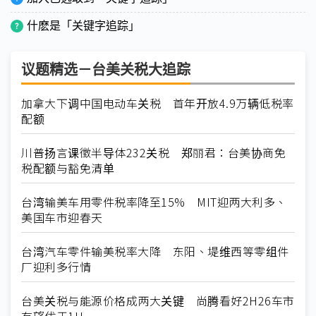
什麽是「关键字追踪」
议题精选－台美关税大追踪
加拿大下调中国电动车关税 首年开放4.9万辆低税率
配额
川普扬言课徵半导体232关税 郑丽君：台美协商免
税配额与豁免清单
台湾输美车用零件税率降至15% MIT迎两大利多、
美国车市迎春天
台湾汽车零件输美税率大降 东阳、堤维西等零组件
厂迎利多行情
台美关税与能源价格成两大关键 尚腾看好2H26车市
有望优于1H