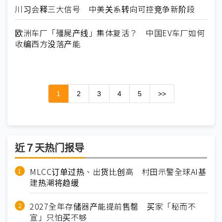
川习会释三大信号 中美关系转向可控竞争新阶段
欧洲车厂「殭屍产线」集体复活？ 中国EV车厂如何
收编西方没落产能
1
2
3
4
5
>>
近７天热门报导
MLCC订单过热、出货比创高 村田示警全球AI基
建热潮将趋缓
2027全年存储器产能提前售罄 买家「秘而不
宣」只怕买不够