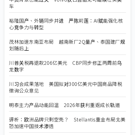
车
裕隆国产、外销同步并进 严陈莉莲：AI赋能强化核
心竞争力与转型
茂林加速东南亚布局 越南新厂2Q量产、泰国建厂规
划随后上
川普关税再退款206亿美元 CBP同步修正两周前乌
龙数字
川习会成果落地 美国拟对300亿美元中国商品降税
徵询公众意见
明泰主力产品动能回温 2026年获利重返成长轨道
评析：欧洲品牌只剩空壳？ Stellantis重金布局北美
恐加速中国技术渗透