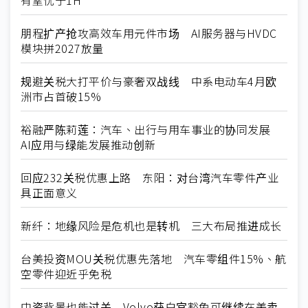
朋程扩产抢攻高效车用元件市场 AI服务器与HVDC
模块拼2027放量
规避关税大打平价与豪奢双战线 中系电动车4月欧
洲市占首破15%
裕融严陈莉莲：汽车、出行与用车事业的协同发展
AI应用与绿能发展推动创新
回应232关税优惠上路 东阳：对台湾汽车零件产业
具正面意义
新纤：地缘风险是危机也是转机 三大布局推进成长
台美投资MOU关税优惠先落地 汽车零组件15%、航
空零件迎近乎免税
中资背景也能过关 Volvo获白宫豁免可继续在美卖