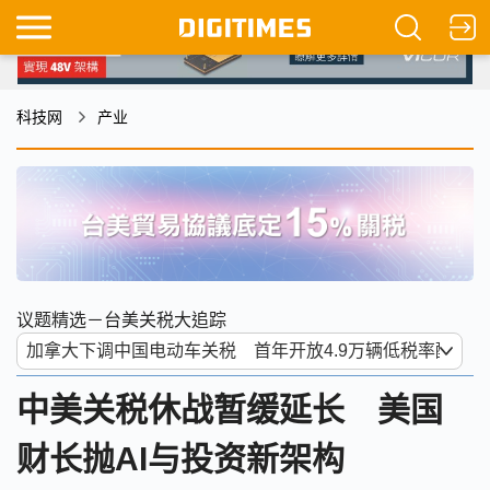
科技网
产业
议题精选－台美关税大追踪
中美关税休战暂缓延长 美国
财长抛AI与投资新架构