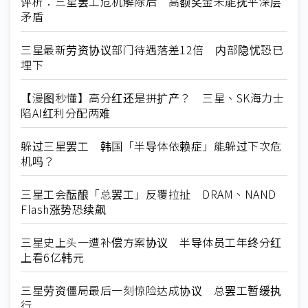
评析：三星罢工危机解除后 高额奖金未能抚平深层
矛盾
三星最新劳资协议部门待遇落差12倍 内部隐忧恐已
埋下
【漫图秒懂】高分红还是拼扩产？ 三星、SK海力士
陷AI红利分配两难
躲过三星罢工 韩国「半导体依赖症」能躲过下次危
机吗？
三星工会酝酿「总罢工」反覆拉扯 DRAM、NAND
Flash涨势恐续飙
三星史上头一遭补偿方案协议 半导体员工年终分红
上看6亿韩元
三星劳资僵局最后一刻惊险达成协议 总罢工暂缓执
行