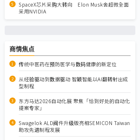
SpaceX芯片采购大转向 Elon Musk舍超微全面
采用NVIDIA
商情焦点
传统中医药在预防医学与数码健康的新定位
从经验驱动到数据驱动 智颖智能以AI翻转射出成
型制程
东方马达2026自动化展 聚焦「恰到好处的自动化
提案专家」
Swagelok ALD阀件升级版亮相SEMICON Taiwan
助攻先进制程发展