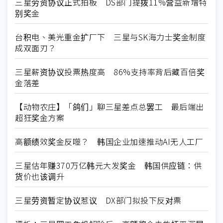
三星劳资协议正式拍板 DS部门提拨11%营益新增特
别奖金
台积电、美光重金扩厂下 三星与SK海力士奖金制度
成双面刃？
三星薪资协议投票热度高 86%支持率背后藏百倍奖
金落差
【动物农庄】「鸽们」聊三星差点总罢工 最后端出
超狂奖金方案
高额绩效奖金反噬？ 韩国企业加速推动AI无人工厂
三星估年赚370万亿韩元大发奖金 韩国供应链：供
货价也该调升
三星劳资暂定协议惹议 DX部门拟投下反对票