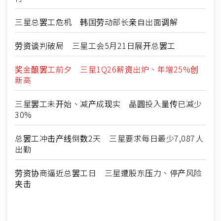
三星总罢工危机 韩国劳动部长亲自出面调解
劳资谈判破局 三星工会5月21日展开总罢工
奖金酿罢工前夕 三星1Q26薪资出炉、年增25%创
新高
三星罢工未开始、减产成现实 晶圆投入量传已减少
30%
总罢工冲击产线倒数2天 三星要求每日最少7,087人
出勤
劳资协商逼近总罢工日 三星遭股东压力、停产风险
夹击