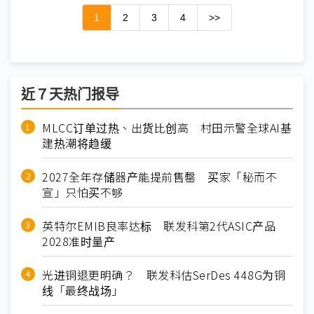
1
2
3
4
>>
近７天热门报导
MLCC订单过热、出货比创高 村田示警全球AI基
建热潮将趋缓
2027全年存储器产能提前售罄 买家「秘而不
宣」只怕买不够
英特尔EMIB良率达标 联发科第2代ASIC产品
2028准时量产
光进铜退更明确？ 联发科估SerDes 448G为铜
线「最终战场」