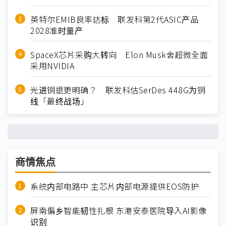
英特尔EMIB良率达标 联发科第2代ASIC产品
2028准时量产
SpaceX芯片采购大转向 Elon Musk舍超微全面
采用NVIDIA
光进铜退更明确？ 联发科估SerDes 448G为铜
线「最终战场」
商情焦点
系统内部电路中 主芯片内部电源提供EOS防护
屏南偏乡智能韧性扎根 东港安泰医院导入AI影像
识别