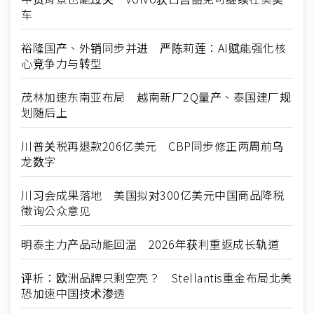
车
裕隆国产、外销同步并进 严陈莉莲：AI赋能强化核
心竞争力与转型
茂林加速东南亚布局 越南新厂2Q量产、泰国建厂规
划随后上
川普关税再退款206亿美元 CBP同步修正两周前乌
龙数字
川习会成果落地 美国拟对300亿美元中国商品降税
徵询公众意见
明泰主力产品动能回温 2026年获利重返成长轨道
评析：欧洲品牌只剩空壳？ Stellantis重金布局北美
恐加速中国技术渗透