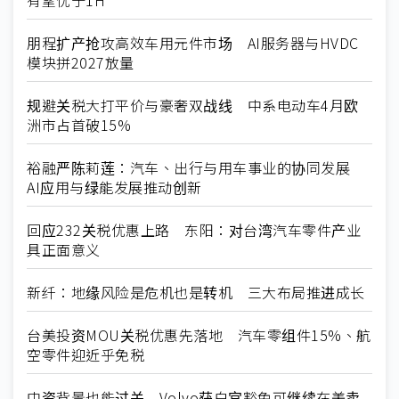
朋程扩产抢攻高效车用元件市场 AI服务器与HVDC
模块拼2027放量
规避关税大打平价与豪奢双战线 中系电动车4月欧
洲市占首破15%
裕融严陈莉莲：汽车、出行与用车事业的协同发展
AI应用与绿能发展推动创新
回应232关税优惠上路 东阳：对台湾汽车零件产业
具正面意义
新纤：地缘风险是危机也是转机 三大布局推进成长
台美投资MOU关税优惠先落地 汽车零组件15%、航
空零件迎近乎免税
中资背景也能过关 Volvo获白宫豁免可继续在美卖