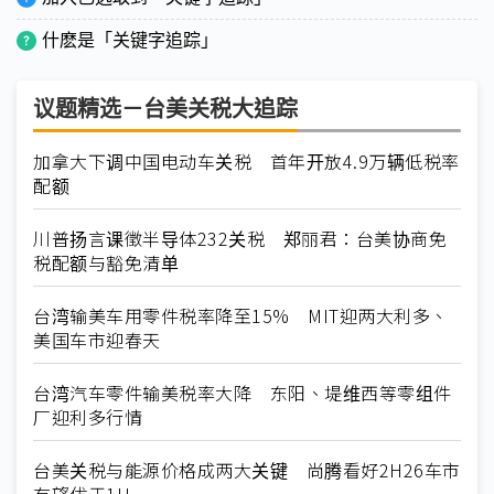
什麽是「关键字追踪」
议题精选－台美关税大追踪
加拿大下调中国电动车关税 首年开放4.9万辆低税率
配额
川普扬言课徵半导体232关税 郑丽君：台美协商免
税配额与豁免清单
台湾输美车用零件税率降至15% MIT迎两大利多、
美国车市迎春天
台湾汽车零件输美税率大降 东阳、堤维西等零组件
厂迎利多行情
台美关税与能源价格成两大关键 尚腾看好2H26车市
有望优于1H