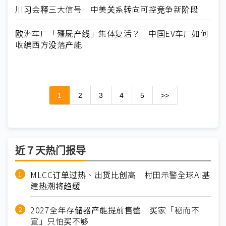
川习会释三大信号 中美关系转向可控竞争新阶段
欧洲车厂「殭屍产线」集体复活？ 中国EV车厂如何
收编西方没落产能
1
2
3
4
5
>>
近７天热门报导
MLCC订单过热、出货比创高 村田示警全球AI基
建热潮将趋缓
2027全年存储器产能提前售罄 买家「秘而不
宣」只怕买不够