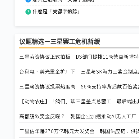
什麽是「关键字追踪」
议题精选－三星罢工危机暂缓
三星劳资协议正式拍板 DS部门提拨11%营益新增
台积电、美光重金扩厂下 三星与SK海力士奖金制度
三星薪资协议投票热度高 86%支持率背后藏百倍奖
【动物农庄】「鸽们」聊三星差点总罢工 最后端出
高额绩效奖金反噬？ 韩国企业加速推动AI无人工厂
三星估年赚370万亿韩元大发奖金 韩国供应链：供