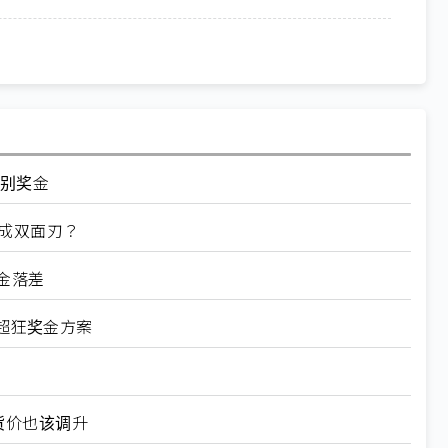
特别奖金
成双面刃？
金落差
超狂奖金方案
货价也该调升