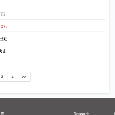
新高
0%
出勤
夹击
3
4
>>
Research
技网