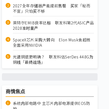
2027全年存储器产能提前售罄 买家「秘而
不宣」只怕买不够
英特尔EMIB良率达标 联发科第2代ASIC产品
2028准时量产
SpaceX芯片采购大转向 Elon Musk舍超微
全面采用NVIDIA
光进铜退更明确？ 联发科估SerDes 448G为
铜线「最终战场」
商情焦点
系统内部电路中 主芯片内部电源提供EOS防
护