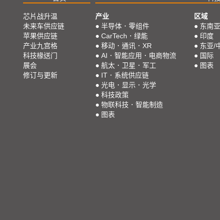
芯片战升温
产业
区域
未来车供应链
●
半导体．零组件
●
东南
苹果供应链
●
CarTech．绿能
●
印度
产业九宫格
●
移动．通讯．XR
●
东亚/
科技椽送门
●
AI．智能应用．电商物流
●
国际
展会
●
航太．卫星．军工
●
图表
修订与更新
●
IT．系统供应链
●
光电．显示．光学
●
科技政策
●
物联科技．智能制造
●
图表