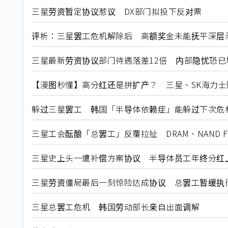
三星劳资暂定协议惹议 DX部门拟投下反对票
评析：三星罢工危机解除后 高额奖金未能抚平深层
三星最新劳资协议部门待遇落差12倍 内部隐忧恐已
【漫图秒懂】高分红还是拼扩产？ 三星、SK海力士
躲过三星罢工 韩国「半导体依赖症」能躲过下次危
三星工会酝酿「总罢工」反覆拉扯 DRAM、NAND F
三星史上头一遭补偿方案协议 半导体员工年终分红
三星劳资僵局最后一刻惊险达成协议 总罢工暂缓执
三星总罢工危机 韩国劳动部长亲自出面调解