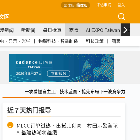
评估申请
登入
繁体版
简体版
文网
漫新闻
听新闻
每日椽真
商情
AI EXPO Taiwan
COM
电．显示．光学
｜
物联科技．智能制造
｜
科技政策
｜
图表
一次看懂自主工厂技术蓝图，抢先布局下一波竞争力
近７天热门报导
MLCC订单过热、出货比创高 村田示警全球
AI基建热潮将趋缓