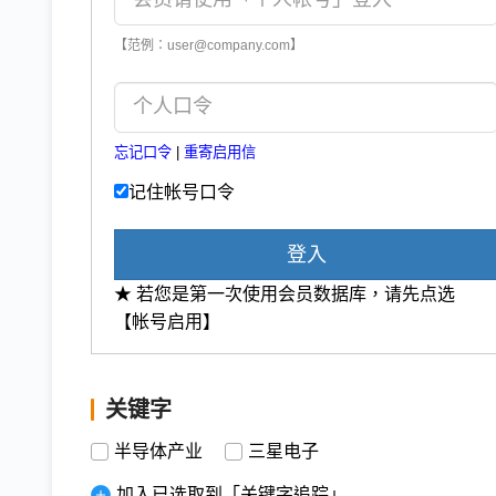
【范例：user@company.com】
忘记口令
|
重寄启用信
记住帐号口令
登入
★ 若您是第一次使用会员数据库，请先点选
【帐号启用】
关键字
半导体产业
三星电子
加入已选取到「关键字追踪」