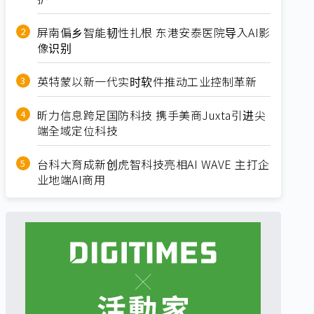
屏南偏乡智能韧性扎根 东港安泰医院导入AI影
像识别
英特蒙以新一代实时软件推动工业控制革新
昕力信息跨足国防科技 携手美商Juxta引进尖
端全域定位科技
台科大育成新创虎智科技亮相AI WAVE 主打企
业地端AI商用