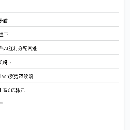
矛盾
埋下
陷AI红利分配两难
机吗？
lash涨势恐续飙
上看6亿韩元
行