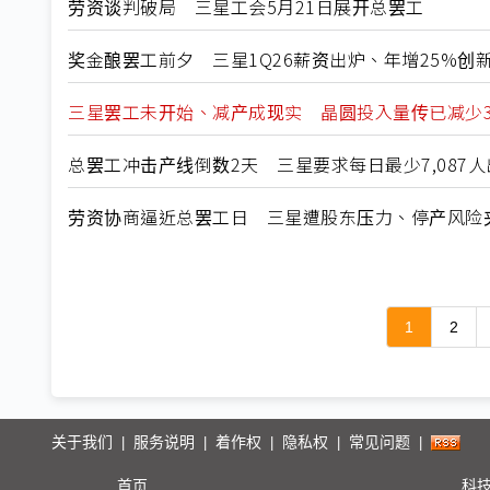
劳资谈判破局 三星工会5月21日展开总罢工
奖金酿罢工前夕 三星1Q26薪资出炉、年增25%创
三星罢工未开始、减产成现实 晶圆投入量传已减少3
总罢工冲击产线倒数2天 三星要求每日最少7,087人
劳资协商逼近总罢工日 三星遭股东压力、停产风险
1
2
关于我们
服务说明
着作权
隐私权
常见问题
|
|
|
|
|
首页
科