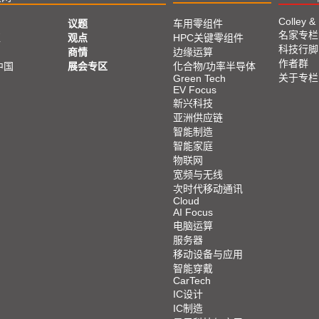
Colley &
议题
车用零组件
名家专栏
亚
观点
HPC关键零组件
科技行脚
商情
边缘运算
作者群
中国
展会专区
化合物/功率半导体
关于专栏
Green Tech
EV Focus
新兴科技
亚洲供应链
智能制造
智能家庭
物联网
宽频与无线
次时代移动通讯
Cloud
AI Focus
电脑运算
服务器
移动设备与应用
智能穿戴
CarTech
IC设计
IC制造