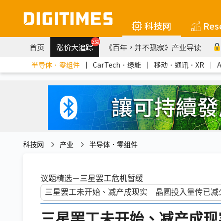
科技网
Res
259
首页
涨价大追踪
《百年，并不孤寂》产业导读
半导体．零组件
｜
CarTech．绿能
｜
移动．通讯．XR
｜
科技网
产业
半导体．零组件
议题精选－三星罢工危机暂缓
三星罢工未开始、减产成现