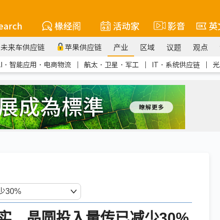
earch
椽经阁
活动家
影音
英
未来车供应链
苹果供应链
产业
区域
议题
观点
AI．智能应用．电商物流
｜
航太．卫星．军工
｜
IT．系统供应链
｜
光
实 晶圆投入量传已减少30%