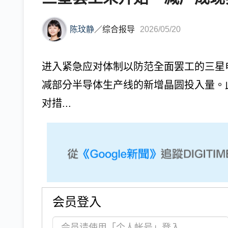
陈玟静
／
综合报导
2026/05/20
进入紧急应对体制以防范全面罢工的三星电子（Sa
减部分半导体生产线的新增晶圆投入量。
对措...
会员登入