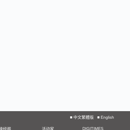
■
中文繁體版
■
English
DIGITIMES
椽经阁
活动家