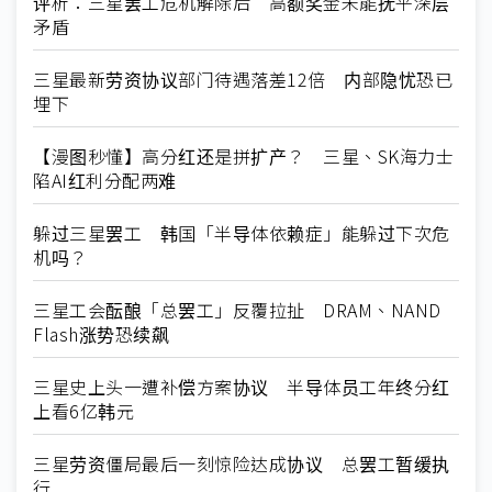
评析：三星罢工危机解除后 高额奖金未能抚平深层
矛盾
三星最新劳资协议部门待遇落差12倍 内部隐忧恐已
埋下
【漫图秒懂】高分红还是拼扩产？ 三星、SK海力士
陷AI红利分配两难
躲过三星罢工 韩国「半导体依赖症」能躲过下次危
机吗？
三星工会酝酿「总罢工」反覆拉扯 DRAM、NAND
Flash涨势恐续飙
三星史上头一遭补偿方案协议 半导体员工年终分红
上看6亿韩元
三星劳资僵局最后一刻惊险达成协议 总罢工暂缓执
行