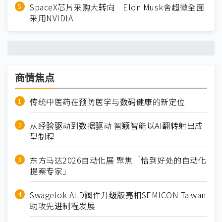
SpaceX芯片采购大转向 Elon Musk舍超微全面
采用NVIDIA
商情焦点
传统中医药在预防医学与数码健康的新定位
从经验驱动到数据驱动 智颖智能以AI翻转射出成
型制程
东方马达2026自动化展 聚焦「恰到好处的自动化
提案专家」
Swagelok ALD阀件升级版亮相SEMICON Taiwan
助攻先进制程发展