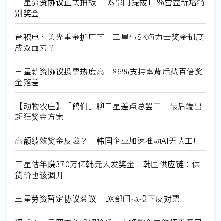
三星劳资协议正式拍板 DS部门提拨11%营益新增特
别奖金
台积电、美光重金扩厂下 三星与SK海力士奖金制度
成双面刃？
三星薪资协议投票热度高 86%支持率背后藏百倍奖
金落差
【动物农庄】「鸽们」聊三星差点总罢工 最后端出
超狂奖金方案
高额绩效奖金反噬？ 韩国企业加速推动AI无人工厂
三星估年赚370万亿韩元大发奖金 韩国供应链：供
货价也该调升
三星劳资暂定协议惹议 DX部门拟投下反对票