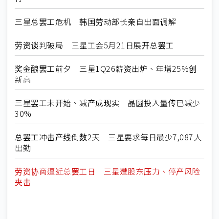
三星总罢工危机 韩国劳动部长亲自出面调解
劳资谈判破局 三星工会5月21日展开总罢工
奖金酿罢工前夕 三星1Q26薪资出炉、年增25%创
新高
三星罢工未开始、减产成现实 晶圆投入量传已减少
30%
总罢工冲击产线倒数2天 三星要求每日最少7,087人
出勤
劳资协商逼近总罢工日 三星遭股东压力、停产风险
夹击