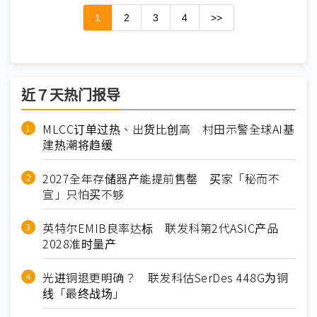
1
2
3
4
>>
近７天热门报导
MLCC订单过热、出货比创高 村田示警全球AI基
建热潮将趋缓
2027全年存储器产能提前售罄 买家「秘而不
宣」只怕买不够
英特尔EMIB良率达标 联发科第2代ASIC产品
2028准时量产
光进铜退更明确？ 联发科估SerDes 448G为铜
线「最终战场」