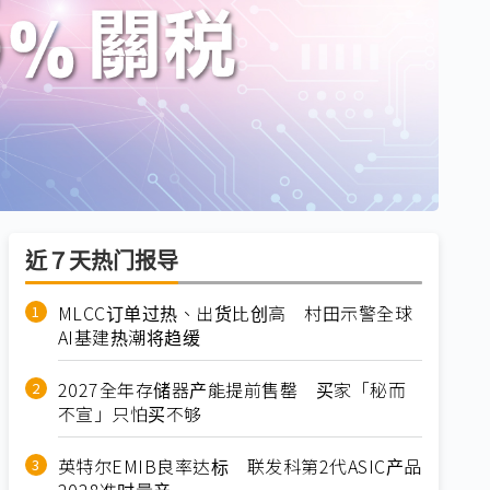
近７天热门报导
MLCC订单过热、出货比创高 村田示警全球
AI基建热潮将趋缓
2027全年存储器产能提前售罄 买家「秘而
不宣」只怕买不够
英特尔EMIB良率达标 联发科第2代ASIC产品
2028准时量产