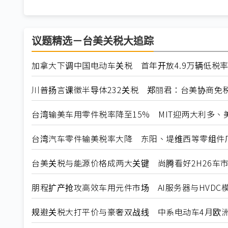
议题精选－台美关税大追踪
加拿大下调中国电动车关税 首年开放4.9万辆低税
川普扬言课徵半导体232关税 郑丽君：台美协商免
台湾输美车用零件税率降至15% MIT迎两大利多、
台湾汽车零件输美税率大降 东阳、堤维西等零组件
台美关税与能源价格成两大关键 尚腾看好2H26车市
朋程扩产抢攻高效车用元件市场 AI服务器与HVDC模
规避关税大打平价与豪奢双战线 中系电动车4月欧洲