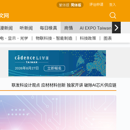
评估申请
登入
繁体版
简体版
文网
漫新闻
听新闻
每日椽真
商情
AI EXPO Taiwan
COM
电．显示．光学
｜
物联科技．智能制造
｜
科技政策
｜
图表
联发科设计观点 应材材料创新 独家开讲 破除AI芯片供应链