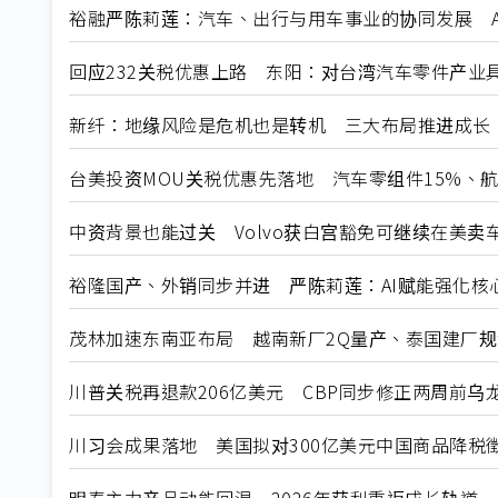
裕融严陈莉莲：汽车、出行与用车事业的协同发展 A
回应232关税优惠上路 东阳：对台湾汽车零件产业
新纤：地缘风险是危机也是转机 三大布局推进成长
台美投资MOU关税优惠先落地 汽车零组件15%、
中资背景也能过关 Volvo获白宫豁免可继续在美卖
裕隆国产、外销同步并进 严陈莉莲：AI赋能强化核
茂林加速东南亚布局 越南新厂2Q量产、泰国建厂
川普关税再退款206亿美元 CBP同步修正两周前乌
川习会成果落地 美国拟对300亿美元中国商品降税