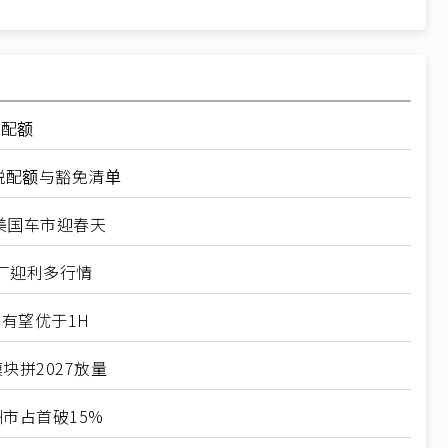
率配额
税配额与豁免清单
美国车市迎春天
厂迎利多行情
有望优于1H
块拼2027放量
市占首破15%