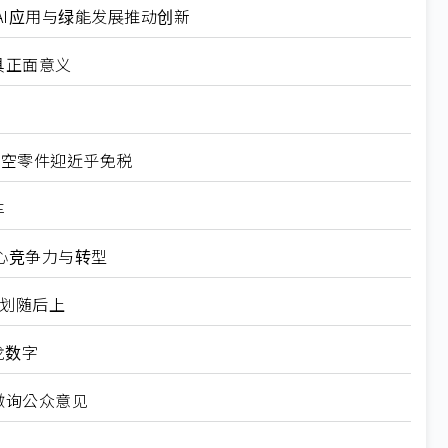
I应用与绿能发展推动创新
具正面意义
航空零件迎近乎免税
车
心竞争力与转型
规划随后上
龙数字
徵询公众意见