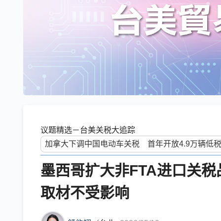
议题精选－台美关税大追踪
墨西哥扩大非FTA进口关
取材不受影响