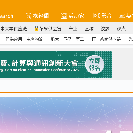
earch
椽经阁
活动家
影音
英
未来车供应链
苹果供应链
产业
区域
议题
观点
AI．智能应用．电商物流
｜
航太．卫星．军工
｜
IT．系统供应链
｜
光