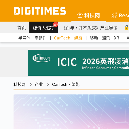
科技网
Res
257
首页
涨价大追踪
《百年，并不孤寂》产业导读
半导体．零组件
｜
CarTech．绿能
｜
移动．通讯．XR
｜
科技网
产业
CarTech．绿能