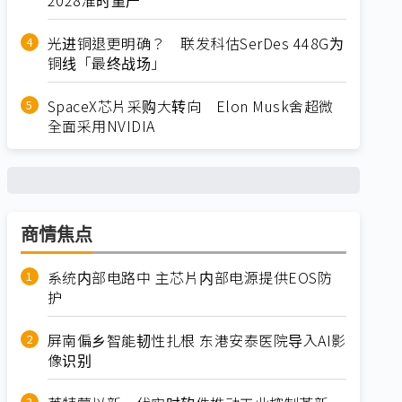
光进铜退更明确？ 联发科估SerDes 448G为
铜线「最终战场」
SpaceX芯片采购大转向 Elon Musk舍超微
全面采用NVIDIA
商情焦点
系统内部电路中 主芯片内部电源提供EOS防
护
屏南偏乡智能韧性扎根 东港安泰医院导入AI影
像识别