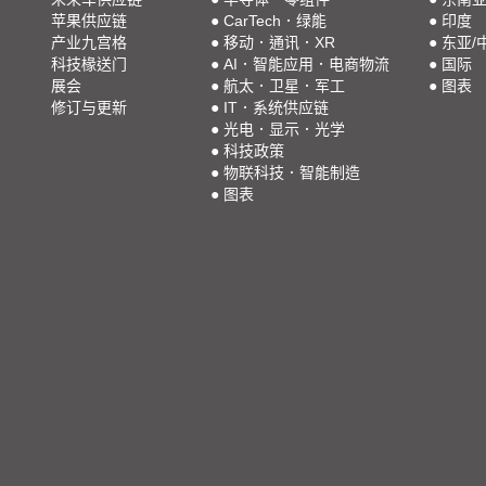
苹果供应链
●
CarTech．绿能
●
印度
产业九宫格
●
移动．通讯．XR
●
东亚/
科技椽送门
●
AI．智能应用．电商物流
●
国际
展会
●
航太．卫星．军工
●
图表
修订与更新
●
IT．系统供应链
●
光电．显示．光学
●
科技政策
●
物联科技．智能制造
●
图表