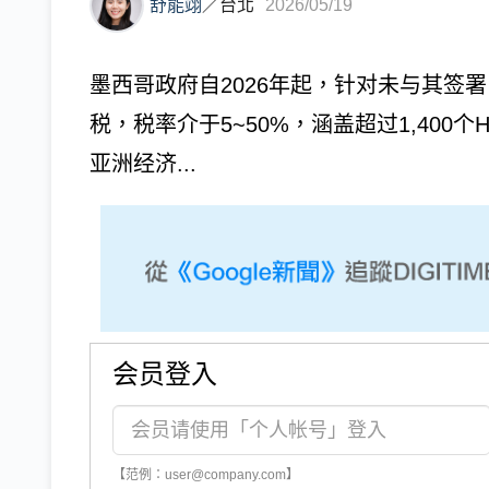
舒能翊
／
台北
2026/05/19
墨西哥政府自2026年起，针对未与其签
税，税率介于5~50%，涵盖超过1,400
亚洲经济...
会员登入
【范例：user@company.com】