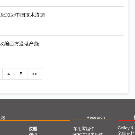
北美恐加速中国技术渗透
何收编西方没落产能
4
5
>>
Research
技网
Colley &
议题
车用零组件
名家专栏
亚
观点
HPC关键零组件