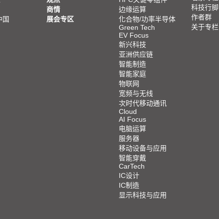
科技行脚
商情
边缘运算
作者群
中国
展会专区
化合物/功率半导体
关于专栏
Green Tech
EV Focus
新兴科技
亚洲供应链
智能制造
智能家庭
物联网
宽频与无线
次时代移动通讯
Cloud
AI Focus
电脑运算
服务器
移动设备与应用
智能穿戴
CarTech
IC设计
IC制造
显示科技与应用