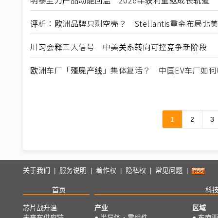
明泰主力产品动能回温 2026年获利重返成长轨道
评析：欧洲品牌只剩空壳？ Stellantis重金布局
川习会释三大信号 中美关系转向可控竞争新阶段
欧洲车厂「殭屍产线」集体复活？ 中国EV车厂如
1
2
3
关于我们
服务说明
着作权
隐私权
常见问题
|
|
|
|
|
首页
科
芯片战升温
产业
区域
未来车供应链
●
半导体．零组件
●
东南