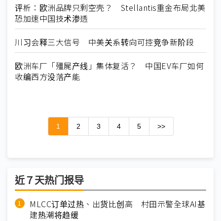
评析：欧洲品牌只剩空壳？ Stellantis重金布局北美
恐加速中国技术渗透
川习会释三大信号 中美关系转向可控竞争新阶段
欧洲车厂「殭屍产线」集体复活？ 中国EV车厂如何
收编西方没落产能
1
2
3
4
5
>>
近７天热门报导
MLCC订单过热、出货比创高 村田示警全球AI基
建热潮将趋缓