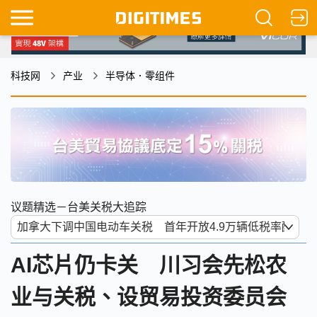
科技网
产业
半导体．零组件
议题精选－台美关税大追踪
AI芯片仍卡关 川习会先松农
业与关税、设贸易投资委员会