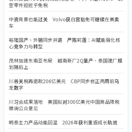
空零件迎近乎免税
中资背景也能过关 Volvo获白宫豁免可继续在美卖
车
裕隆国产、外销同步并进 严陈莉莲：AI赋能强化核
心竞争力与转型
茂林加速东南亚布局 越南新厂2Q量产、泰国建厂规
划随后上
川普关税再退款206亿美元 CBP同步修正两周前乌
龙数字
川习会成果落地 美国拟对300亿美元中国商品降税
徵询公众意见
明泰主力产品动能回温 2026年获利重返成长轨道