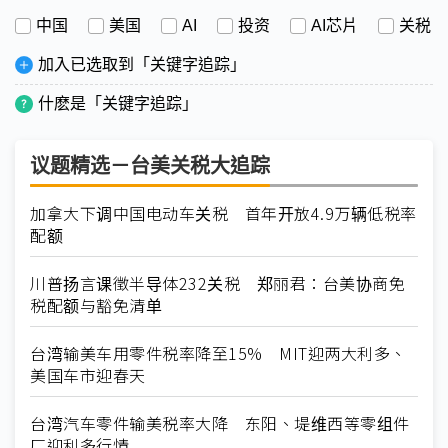
中国
美国
AI
投资
AI芯片
关税
加入已选取到「关键字追踪」
什麽是「关键字追踪」
议题精选－台美关税大追踪
加拿大下调中国电动车关税 首年开放4.9万辆低税率
配额
川普扬言课徵半导体232关税 郑丽君：台美协商免
税配额与豁免清单
台湾输美车用零件税率降至15% MIT迎两大利多、
美国车市迎春天
台湾汽车零件输美税率大降 东阳、堤维西等零组件
厂迎利多行情