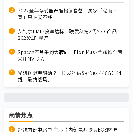
2027全年存储器产能提前售罄 买家「秘而不
宣」只怕买不够
英特尔EMIB良率达标 联发科第2代ASIC产品
2028准时量产
SpaceX芯片采购大转向 Elon Musk舍超微全面
采用NVIDIA
光进铜退更明确？ 联发科估SerDes 448G为铜
线「最终战场」
商情焦点
系统内部电路中 主芯片内部电源提供EOS防护