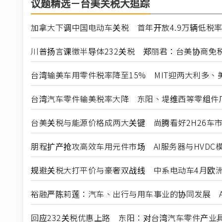
议题精选－台美关税大追踪
加拿大下调中国电动车关税 首年开放4.9万辆低税
川普扬言课徵半导体232关税 郑丽君：台美协商免
台湾输美车用零件税率降至15% MIT迎两大利多、
台湾汽车零件输美税率大降 东阳、堤维西等零组件
台美关税与能源价格成两大关键 尚腾看好2H26车市
朋程扩产抢攻高效车用元件市场 AI服务器与HVDC模
规避关税大打平价与豪奢双战线 中系电动车4月欧洲
裕融严陈莉莲：汽车、出行与用车事业的协同发展 A
回应232关税优惠上路 东阳：对台湾汽车零件产业