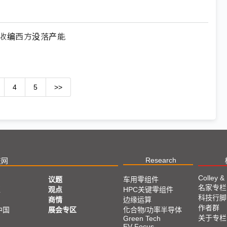
何收编西方没落产能
4
5
>>
Research
技网
Colley &
议题
车用零组件
名家专栏
亚
观点
HPC关键零组件
科技行脚
商情
边缘运算
作者群
中国
展会专区
化合物/功率半导体
关于专栏
Green Tech
EV Focus