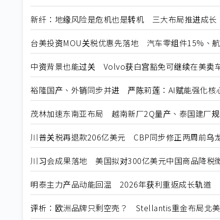
新纤：地缘风险是危机也是转机 三大布局推进成长
台美投资MOU关税优惠先落地 汽车零组件15%、
中资背景也能过关 Volvo获白宫豁免可继续在美卖
裕隆国产、外销同步并进 严陈莉莲：AI赋能强化核
茂林加速东南亚布局 越南新厂2Q量产、泰国建厂
川普关税再退款206亿美元 CBP同步修正两周前乌
川习会成果落地 美国拟对300亿美元中国商品降税
明泰主力产品动能回温 2026年获利重返成长轨道
评析：欧洲品牌只剩空壳？ Stellantis重金布局