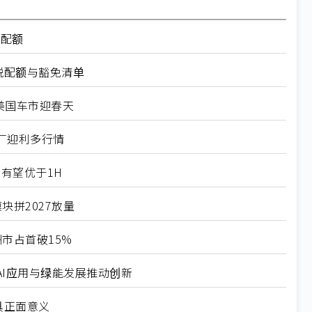
率配额
税配额与豁免清单
美国车市迎春天
厂迎利多行情
有望优于1H
块拼2027放量
市占首破15%
I应用与绿能发展推动创新
具正面意义