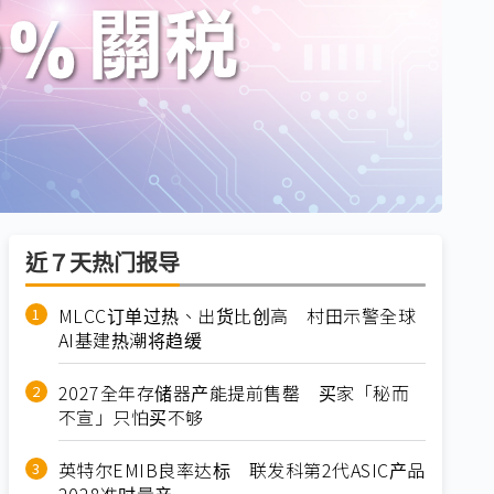
近７天热门报导
MLCC订单过热、出货比创高 村田示警全球
AI基建热潮将趋缓
2027全年存储器产能提前售罄 买家「秘而
不宣」只怕买不够
英特尔EMIB良率达标 联发科第2代ASIC产品
2028准时量产