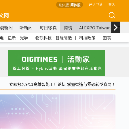
评估申请
登入
繁体版
简体版
文网
漫新闻
听新闻
每日椽真
商情
AI EXPO Taiwan
COM
电．显示．光学
｜
物联科技．智能制造
｜
科技政策
｜
图表
立即报名9/11高雄智能工厂论坛-掌握智造与零碳转型赛局！