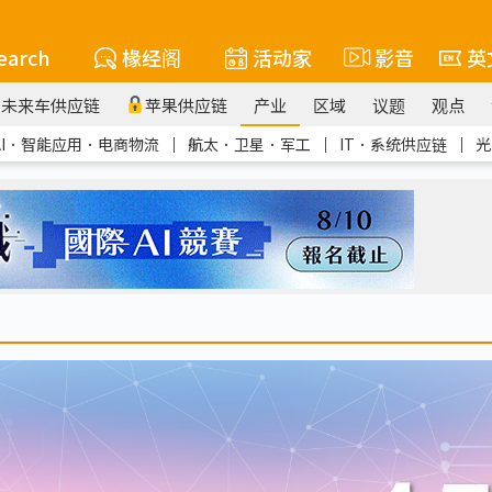
earch
椽经阁
活动家
影音
英
未来车供应链
苹果供应链
产业
区域
议题
观点
AI．智能应用．电商物流
｜
航太．卫星．军工
｜
IT．系统供应链
｜
光