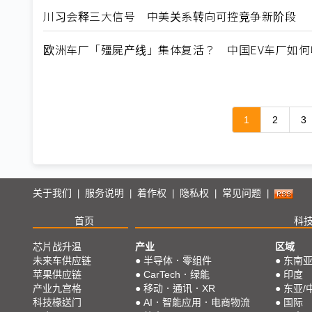
川习会释三大信号 中美关系转向可控竞争新阶段
欧洲车厂「殭屍产线」集体复活？ 中国EV车厂如
1
2
3
关于我们
服务说明
着作权
隐私权
常见问题
|
|
|
|
|
首页
科
芯片战升温
产业
区域
未来车供应链
●
半导体．零组件
●
东南
苹果供应链
●
CarTech．绿能
●
印度
产业九宫格
●
移动．通讯．XR
●
东亚/
科技椽送门
●
AI．智能应用．电商物流
●
国际