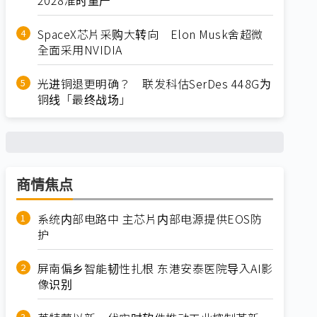
SpaceX芯片采购大转向 Elon Musk舍超微
全面采用NVIDIA
光进铜退更明确？ 联发科估SerDes 448G为
铜线「最终战场」
商情焦点
系统内部电路中 主芯片内部电源提供EOS防
护
屏南偏乡智能韧性扎根 东港安泰医院导入AI影
像识别