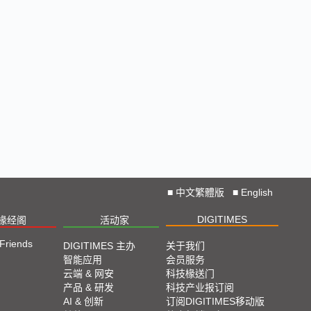
■
中文繁體版
■
English
DIGITIMES
椽经阁
活动家
 Friends
DIGITIMES 主办
关于我们
智能应用
会员服务
云端 & 网安
科技椽送门
产品 & 研发
科技产业报订阅
AI & 创新
订阅DIGITIMES移动版