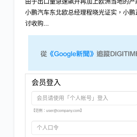
由于出口量急速飙升再加上欧洲当地的产
小鹏汽车东北欧总经理程晓光证实，小鹏正与
讨收购...
会员登入
【范例：user@company.com】