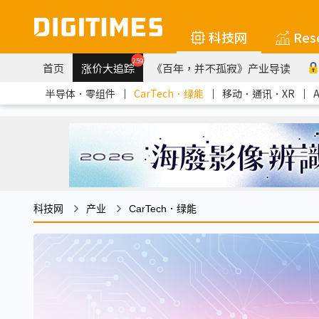
科技网
Res
259
首页
涨价大追踪
《百年，并不孤寂》产业导读
半导体．零组件
｜
CarTech．绿能
｜
移动．通讯．XR
｜
科技网
产业
CarTech．绿能