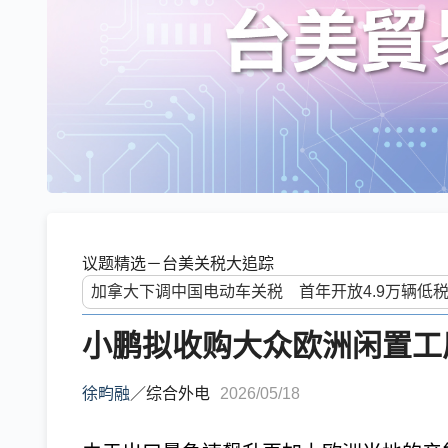
议题精选－台美关税大追踪
小鹏拟收购大众欧洲闲置工厂
徐畇融
／
综合外电
2026/05/18