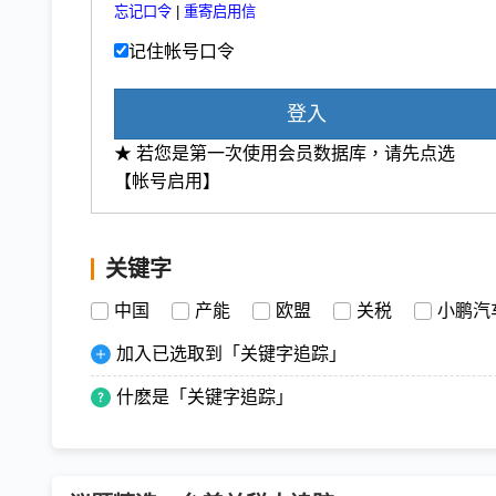
忘记口令
|
重寄启用信
记住帐号口令
登入
★ 若您是第一次使用会员数据库，请先点选
【帐号启用】
关键字
中国
产能
欧盟
关税
小鹏汽
加入已选取到「关键字追踪」
什麽是「关键字追踪」