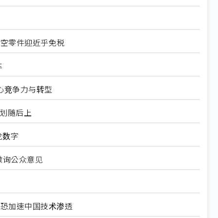
航空零件迎近乎免税
车
心竞争力与转型
规划随后上
龙数字
徵询公众意见
北美恐加速中国技术渗透