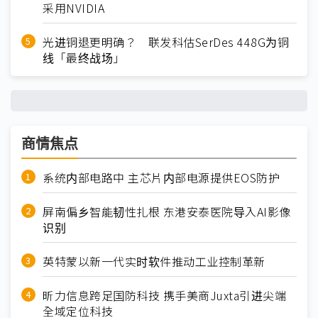
采用NVIDIA
光进铜退更明确？ 联发科估SerDes 448G为铜
线「最终战场」
商情焦点
系统内部电路中 主芯片内部电源提供EOS防护
屏南偏乡智能韧性扎根 东港安泰医院导入AI影像
识别
英特蒙以新一代实时软件推动工业控制革新
昕力信息跨足国防科技 携手美商Juxta引进尖端
全域定位科技