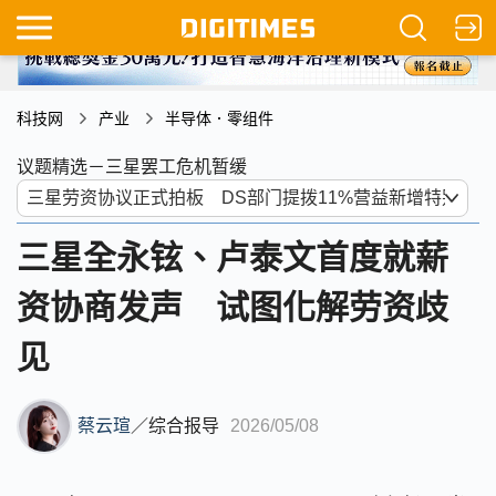
科技网
产业
半导体．零组件
议题精选－三星罢工危机暂缓
三星全永铉、卢泰文首度就薪
资协商发声 试图化解劳资歧
见
蔡云瑄
／
综合报导
2026/05/08