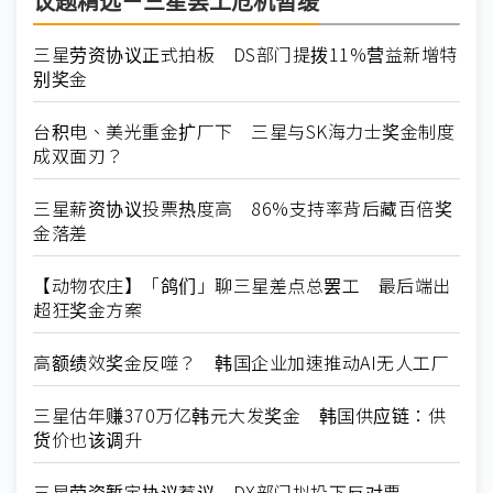
议题精选－三星罢工危机暂缓
三星劳资协议正式拍板 DS部门提拨11%营益新增特
别奖金
台积电、美光重金扩厂下 三星与SK海力士奖金制度
成双面刃？
三星薪资协议投票热度高 86%支持率背后藏百倍奖
金落差
【动物农庄】「鸽们」聊三星差点总罢工 最后端出
超狂奖金方案
高额绩效奖金反噬？ 韩国企业加速推动AI无人工厂
三星估年赚370万亿韩元大发奖金 韩国供应链：供
货价也该调升
三星劳资暂定协议惹议 DX部门拟投下反对票