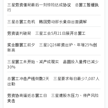
三星劳资僵局最后一刻惊险达成协议 总罢工暂缓执
行
三星总罢工危机 韩国劳动部长亲自出面调解
劳资谈判破局 三星工会5月21日展开总罢工
奖金酿罢工前夕 三星1Q26薪资出炉、年增25%创
新高
三星罢工未开始、减产成现实 晶圆投入量传已减少
30%
总罢工冲击产线倒数2天 三星要求每日最少7,087人
出勤
劳资协商逼近总罢工日 三星遭股东压力、停产风险
夹击