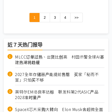
1
2
3
4
>>
近７天热门报导
MLCC订单过热、出货比创高 村田示警全球AI基
建热潮将趋缓
2027全年存储器产能提前售罄 买家「秘而不
宣」只怕买不够
英特尔EMIB良率达标 联发科第2代ASIC产品
2028准时量产
SpaceX芯片采购大转向 Elon Musk舍超微全面