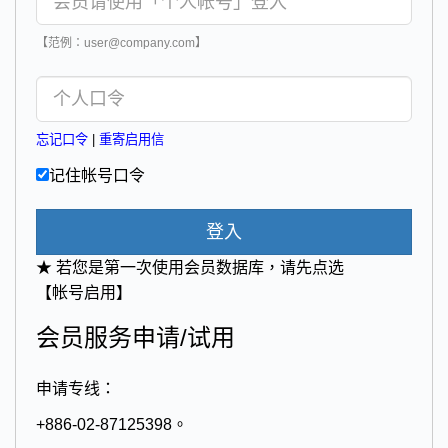
【范例：user@company.com】
忘记口令
|
重寄启用信
记住帐号口令
登入
★ 若您是第一次使用会员数据库，请先点选
【帐号启用】
会员服务申请/试用
申请专线：
+886-02-87125398。