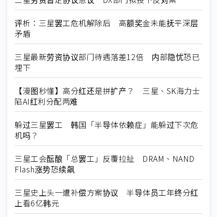
评析：三星罢工危机解除后 高额奖金未能抚平深层
矛盾
三星最新劳资协议部门待遇落差12倍 内部隐忧恐已
埋下
【漫图秒懂】高分红还是拼扩产？ 三星、SK海力士
陷AI红利分配两难
躲过三星罢工 韩国「半导体依赖症」能躲过下次危
机吗？
三星工会酝酿「总罢工」反覆拉扯 DRAM、NAND
Flash涨势恐续飙
三星史上头一遭补偿方案协议 半导体员工年终分红
上看6亿韩元