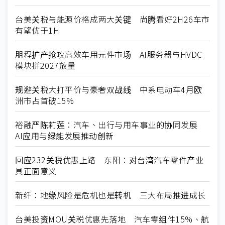
台美关税与能源价格成两大关键 尚腾看好2H26车市
有望优于1H
朋程扩产抢攻高效车用元件市场 AI服务器与HVDC
模块拼2027放量
规避关税大打平价与豪奢双战线 中系电动车4月欧
洲市占首破15%
裕融严陈莉莲：汽车、出行与用车事业的协同发展
AI应用与绿能发展推动创新
回应232关税优惠上路 东阳：对台湾汽车零件产业
具正面意义
新纤：地缘风险是危机也是转机 三大布局推进成长
台美投资MOU关税优惠先落地 汽车零组件15%、航