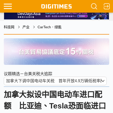
科技网
产业
CarTech．绿能
议题精选－台美关税大追踪
加拿大拟设中国电动车进口配
额 比亚迪、Tesla恐面临进口