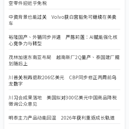
空零件迎近乎免税
中资背景也能过关 Volvo获白宫豁免可继续在美卖
车
裕隆国产、外销同步并进 严陈莉莲：AI赋能强化核
心竞争力与转型
茂林加速东南亚布局 越南新厂2Q量产、泰国建厂规
划随后上
川普关税再退款206亿美元 CBP同步修正两周前乌
龙数字
川习会成果落地 美国拟对300亿美元中国商品降税
徵询公众意见
明泰主力产品动能回温 2026年获利重返成长轨道