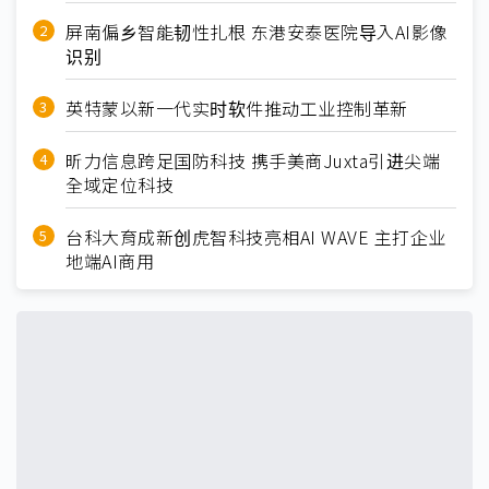
屏南偏乡智能韧性扎根 东港安泰医院导入AI影像
识别
英特蒙以新一代实时软件推动工业控制革新
昕力信息跨足国防科技 携手美商Juxta引进尖端
全域定位科技
台科大育成新创虎智科技亮相AI WAVE 主打企业
地端AI商用