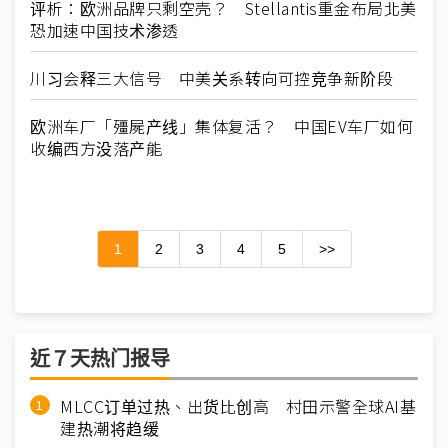
评析：欧洲品牌只剩空壳？ Stellantis重金布局北美
恐加速中国技术渗透
川习会释三大信号 中美关系转向可控竞争新阶段
欧洲车厂「殭屍产线」集体复活？ 中国EV车厂如何
收编西方没落产能
1
2
3
4
5
>>
近７天热门报导
MLCC订单过热、出货比创高 村田示警全球AI基
建热潮将趋缓