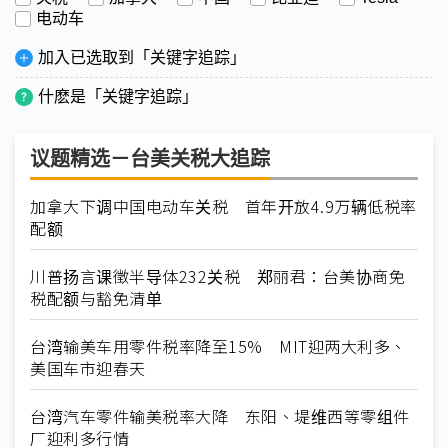
电动车
加入已选取到「关键字追踪」
什麽是「关键字追踪」
议题精选－台美关税大追踪
加拿大下调中国电动车关税 首年开放4.9万辆低税率
配额
川普扬言课徵半导体232关税 郑丽君：台美协商免
税配额与豁免清单
台湾输美车用零件税率降至15% MIT迎两大利多、
美国车市迎春天
台湾汽车零件输美税率大降 东阳、堤维西等零组件
厂迎利多行情