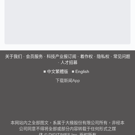
关于我们
·
会员服务
·
科技产业报订阅
·
着作权
·
隐私权
·
常见问题
·
人才招募
■
中文繁體版
■
English
下载新闻App
本网站内之全部图文，系属于大椽股份有限公司所有，非经本
公司同意不得将全部或部分内容转载于任何形式之媒
体 © DIGITIMES Inc. 版权所有