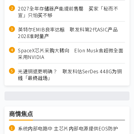
2027全年存储器产能提前售罄 买家「秘而不
宣」只怕买不够
英特尔EMIB良率达标 联发科第2代ASIC产品
2028准时量产
SpaceX芯片采购大转向 Elon Musk舍超微全面
采用NVIDIA
光进铜退更明确？ 联发科估SerDes 448G为铜
线「最终战场」
商情焦点
系统内部电路中 主芯片内部电源提供EOS防护